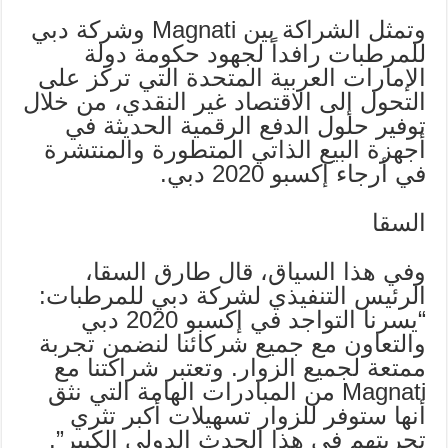
وتمثل الشراكة بين Magnati وشركة دبي
للمرطبات رافداً لجهود حكومة دولة
الإمارات العربية المتحدة التي تركز على
التحول إلى الاقتصاد غير النقدي، من خلال
توفير حلول الدفع الرقمية الحديثة في
أجهزة البيع الذاتي المتطورة والمنتشرة
في أرجاء إكسبو 2020 دبي.
السقا
وفي هذا السياق، قال طارق السقا،
الرئيس التنفيذي لشركة دبي للمرطبات:
“يسرنا التواجد في إكسبو 2020 دبي
والتعاون مع جميع شركائنا لنضمن تجربة
ممتعة لجميع الزوار. وتعتبر شراكتنا مع
Magnati من المبادرات الهامة التي نثق
أنها ستوفر للزوار تسهيلات أكبر تثري
تجربتهم في هذا الحدث الدولي الكبير”.