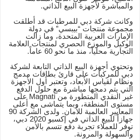
والمباشرة لأجهزة البيع الذاتي.
وكانت شركة دبي للمرطبات قد أطلقت
مجموعة منتجات “بيبسي” في دولة
الإمارات العربية المتحدة، وما زالت
الوكيل والموزع الحصري لمنتجات العلامة
التجارية محلياً، منذ ما نحو 60 عاماً.
وتحتوي أجهزة البيع الذاتي التابعة لشركة
دبي للمركبات على قارئ بطاقات مدمج
ونظام لقياس الأبعاد، وتعتبر أول الأجهزة
التي يتم دمجها مباشرة مع حلول الدفع
غير النقدي المتطورة من Magnati على
مستوى المنطقة، وبما يتماشى مع أعلى
المعايير العالمية للأمان. ولدى الشركة 90
جهازاً للبيع الذاتي في إكسبو 2020 دبي،
توفر للعملاء تجربة دفع تتسم بالأمن
والسهولة والمرونة.