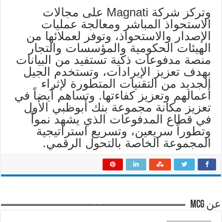
وتركز شركة Magnati على مجالات
الاستحواذ المباشر ومعالجة عمليات
الإصدار والاستحواذ، وتوفر لعملائها من
الهيئات الحكومية والمؤسسات والتجار
منصة مدفوعات ذكية تستفيد من البيانات
بهدف تعزيز الإيرادات، وتستخدم الجيل
الجديد من التقنيات المتطورة لإثراء
أعمالهم وتعزيز كفاءتها. وتساهم أيضاً في
تعزيز مكانة مجموعة بنك أبوظبي الأول
في قطاع المدفوعات الذي يشهد نمواً
وتطوراً سريعين، وتسريع استراتيجية
المجموعة الخاصة بالتحول الرقمي.
عن mcg