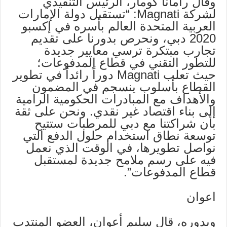
وقال رامانا كومار، الرئيس التنفيذي
لشركة Magnati: “تستقبل دولة الإمارات
العربية المتحدة العالم بأسره في إكسبو
2020 دبي، ونحرص بدورنا على تقديم
تجارب مبتكرة ترسي معايير جديدة
للتطور التقني في قطاع المدفوعات؛
حيث تعلب Magnati دوراً رائداً في تطوير
القطاع بأسلوب ينسجم في المضمون
والأهداف مع المبادرات الحكومية الرامية
إلى بناء اقتصاد غير نقدي. ونحن على ثقة
بأن شراكتنا مع دبي للمرطبات ستتيح
توسعة نطاق استخدام حلول الدفع التي
نواصل تطويرها، في الوقت الذي نعمل
فيه على رسم ملامح جديدة لمستقبل
قطاع المدفوعات”.
اعوان
وبدوره، قال سليم أعوان، العضو المنتدب