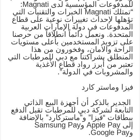
للمدفوعات المؤسسية لدى Magnati:
“تمتلك Magnati الخبرات والتقنيات التي
تؤهلها لإحداث تغييرات نوعية على قطاع
المدفوعات في دولة الإمارات العربية
المتحدة. ونعمل دائماً انطلاقاً من حرصنا
على تزويد المستخدمين بأعلى مستويات
الراحة والأمان، وفخورون من هذا
المنطلق بشراكتنا مع دبي للمرطبات التي
تعتبر من أبرز رواد قطاع الأغذية
والمشروبات في الدولة”.
فيزا وماستر كارد
الجدير بالذكر أن أجهزة البيع الذاتي
التابعة لشركة دبي للمرطبات تقبل الدفع
ببطاقات “فيزا” و”ماستركارد” بالإضافة
إلى Apple Pay وSamsung Pay
وGoogle Pay.