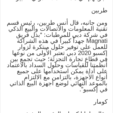
طربين
ومن جانبه، قال أنس طربين، رئيس قسم
تقنية المعلومات والاتصالات والبيع الذكي
في شركة دبي للمرطبات: “بذل فريق
Magnati جهداً كبيراً في هذه الشراكة
للعمل على توفير حلول مبتكرة لزوار
إكسبو 2020 دبي تعتبر الأولى من نوعها
في قطاع تجارة التجزئة؛ حيث تجمع بين
أنظمتنا للقياسات وحلول السداد بالاعتماد
على أداة يمكن استخدامها على جميع
أنواع الأجهزة، بالتزامن مع الالتزام
بالموعد النهائي لوضع أجهزة البيع الذاتي
في إكسبو”.
كومار