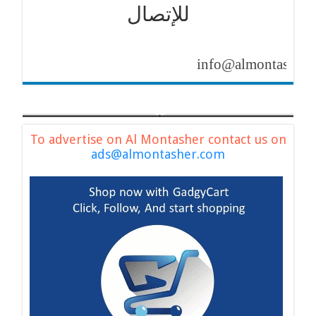
للإتصال
info@almontasher.com
To advertise on Al Montasher contact us on
ads@almontasher.com