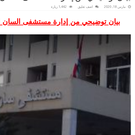
مارس 18, 2020
اضف تعليق
1,442 زيارة
بيان توضيحي من إدارة مستشفى السان ل