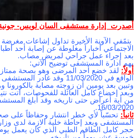
أصدرت إدارة مستشفى السان لويس- جونية
يتمًفي الآونة الأخيرة تداول إشاعات مغرضة
الاجتماعي أخباراً مغلوطة عن إصابة أحد أطب
بعد إجراء عمل جراحي لمريض مصاب.
يهم ادارة المستشفى توضيح الآتي:
أولاً:
لقد خضع أحد المرضى وهو بصحة ممتازة
الواقع في 11/03/2020 وقد غادر المستشفى في اليوم نفسه.
وتبين بعد يومين أن زوجته مصابة بالكورونا وه
وبعد إخضاع كامل العائلة للفحوصات، اتت نتيج
من أية أعراض حتى تاريخه وقد أبلغ المستشفى
16/03/2020.
ثانياً:
تحسّباً لأي خطر انتشار وحفاظاً على ص
المستشفى وبعد إحاطة خلية الازمة لدى وزارة ا
حجر كامل الطاقم الطبي الذي كان يعمل يوم 
خمسة عشر يوماً من تاريخه.