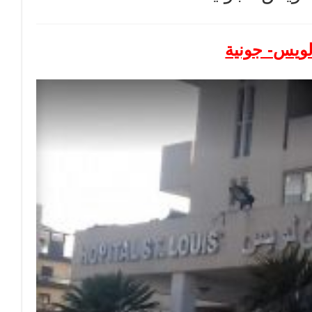
ويس- جونية