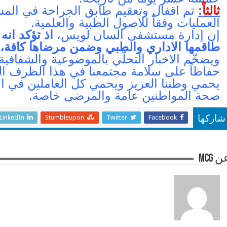
ثالثاً
:
تم اقفال وتعقيم طابق الجراحة في ال
العمليات وفقاً للاصول الطبية والعلمية.
إن إدارة مستشفى السان لويس،
اذ تؤكد انه
طاقمها الاداري والطبي وضمن مرضاها كافة،
ت
ويضخّم الاخبار التحلّي بالموضوعية والشفافي
حفاظاً على سلامة مجتمعنا في هذا الظرف الدقي
يحمي وطننا العزيز ويحمي كل العاملين في ال
صحة المواطنين عامة والمرضى خاصة.
LinkedIn
Stumbleupon
Twitter
Facebook
شاركها
 mcg