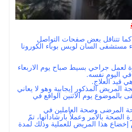
 كما تتناقل بعض صفحات التواصل
اء مستشفى السان لويس بوباء الكورونا
 لعمل جراحي بسيط صباح يوم الاربعاء
ي قيد العلاج.
ة المريض المذكور إيجابية وهو لا يعاني
 بالموضوع يوم الاثنين الواقع في
حة المرضى وصحة العاملين في
لصحة بالأمر وعملاً بارشاداتها، تمّ
إخضاع هذا المريض للعملية وذلك لمدة