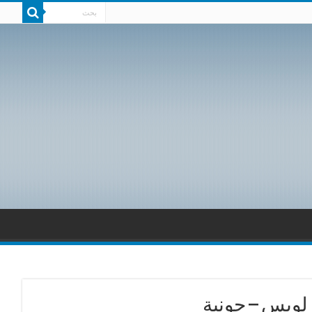
لويس – جونية