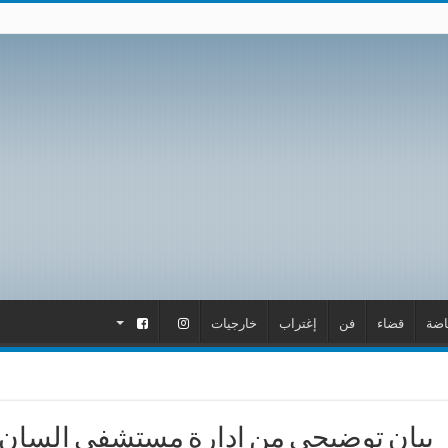
اضة
قضاء
فن
إغتراب
خارجيات
.
.
بيان توضيحي من إدارة مستشفى السان 