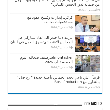
هل تخلف بعثة أوروبية “اليونيفيل” بعد انتهاء ولايتها… وهل
من ضمانة لدور الجيش اللبناني؟
أغسطس 7, 2026
كركي: إنذارات وفسخ عقود مع
مستشفيات مخالفة
أغسطس 7, 2026
عربيد دعا حيدر الى لقاء تشاركي في
المجلس الاقتصادي:سوق العمل في لبنان
أغسطس 7, 2026
almontasher:رصيف صحافة اليوم
الجمعة 7 اب 2026
أغسطس 7, 2026
قريباً.. علي ياغي يجدد الحماس بأغنية جديدة ” رح ضل ”
بالتعاون مع Boss Production
أغسطس 6, 2026
contact us