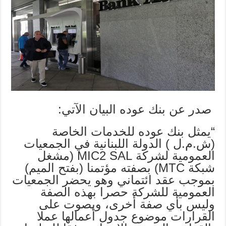
صدر عن بنك عوده البيان الآتي:
“يمثل بنك عوده للخدمات الخاصة
(ش.م.ل ) الدولة اللبنانية في الجمعيات
العمومية لشركة MIC2 SAL (مشغل
شبكة MTC) بصفته مؤتمنا (بفتح الميم)
بموجب عقد ائتماني وهو يحضر الجمعيات
العمومية للشركة حصرا بهذه الصفة
وليس بأي صفة أخرى، ويصوت على
القرارات موضوع جدول أعمالها عملا