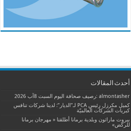
أحدث المقالات
almontasher :رصيف صحافة اليوم السبت 8آب 2026
كميل مكرزل رئيس PCA لـ”الديار”: لدينا شركات تنافس
كبريات الشركات العالميّة
بيروت ماراثون وبلدية برمانا أطلقتا « مهرجان برمانا
للركض»