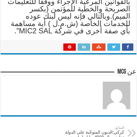
بالقوانين المرعية الإجراء ووفقا للتعليمات
الصريحة والخطية للمؤتمن (بكسر
الميم).وبالتالي فإنه ليس لبنك عوده
للخدمات الخاصة (ش.م.ل ) أية مساهمة
بأي صفة أخرى في شركة MIC2 SAL”.
عن mcg
السابق
كركي:الديون المتوجّبة على الدولة
تجاوزت ال 4000 مليار ل.ل مع