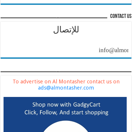
contact us
للإتصال
info@almontasher
To advertise on Al Montasher contact us on
ads@almontasher.com