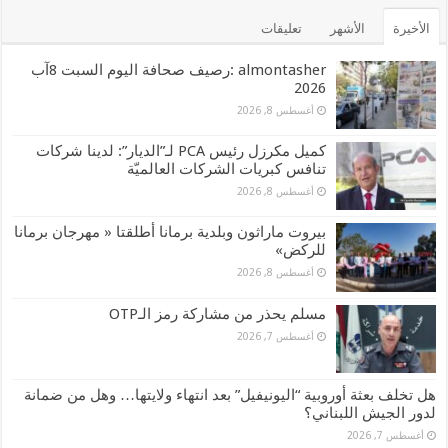
الأخيرة
الأشهر
تعليقات
almontasher :رصيف صحافة اليوم السبت 8آب
2026
أغسطس 8, 2026
كميل مكرزل رئيس PCA لـ”الديار”: لدينا شركات
تنافس كبريات الشركات العالميّة
أغسطس 8, 2026
بيروت ماراثون وبلدية برمانا أطلقتا « مهرجان برمانا
للركض»
أغسطس 8, 2026
مسلم يحذر من مشاركة رمز الـOTP
أغسطس 7, 2026
هل تخلف بعثة أوروبية “اليونيفيل” بعد انتهاء ولايتها… وهل من ضمانة
لدور الجيش اللبناني؟
أغسطس 7, 2026