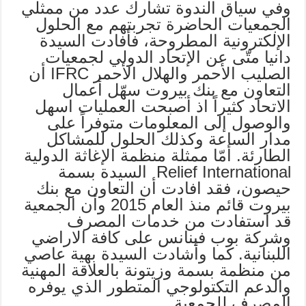
وفي سياق الندوة تشارك عدد من ممثلي
الجمعيات الحاضرة تجربتهم مع الحلول
الإلكترونية المطروحة، فأفادت السيدة
دانيا متّى عن الإتحاد الدولي لجمعيات
الصليب الأحمر والهلال الأحمر IFRC أن
التعاون مع بنك بيروت سهّل أعمال
الاتحاد كثيراً اذ أصبحت العمليات اسهل
والوصول إلى المعلومات متوفراً على
مدار الساعة وكذلك الحلول للمشاكل
الطارئة. أمّا ممثلة منظمة الإغاثة الدولية
Relief International السيدة بسمة
حيصون، فقد افادت أن التعاون مع بنك
بيروت قائم منذ العام 2015 وأن الجمعية
قد استفادت من خدمات المصرف
وشركة بوب فينانس على كافة الاراضي
اللبنانية. كما وأشادت السيدة بهية عاصي
من منظمة بسمة وزيتونة بالعلاقة المهنية
والدعم التكتولوجي المتطور الذي يوفره
المصرف للجمعية.