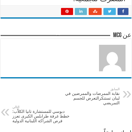
عن mcg
السابق
نقابة الممرضات والممرضين في
لبنان تستنكرالتعرض للجسم
التمريضي
التالي
دبوسي للمستشارة تانيا الكلاّب:
خطط غرفة طرابلس الكبرى تعزز
فرص الشراكة اللبنانية الدولية