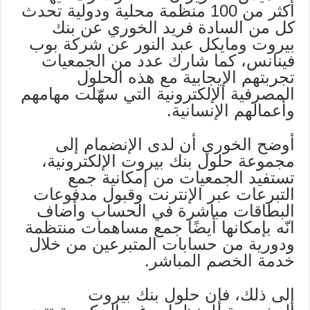
أكثر من 100 منظمة محلية ودولية تحدث
كل من السادة فريد الخوري عن بنك
بيروت ومايكل عبد النور عن شركة بوب
فينانس، كما شارك عدد من الجمعيات
تجربتهم الإيجابية مع هذه الحلول
المصرفية الإلكترونية التي سهّلت مهامهم
وأعمالهم الإنسانية.
أوضح الخوري أن لدى الإنضمام إلى
مجموعة حلول بنك بيروت الإلكترونية،
تستفيد الجمعيات من إمكانية جمع
التبرعات عبر الإنترنت وقبول مدفوعات
البطاقات مباشرة في الحساب وأضاف
انّه بإمكانها أيضًا جمع مساهمات منتظمة
ودورية من حسابات المتبرعين من خلال
خدمة الخصم المباشر.
إلى ذلك، فإن حلول بنك بيروت