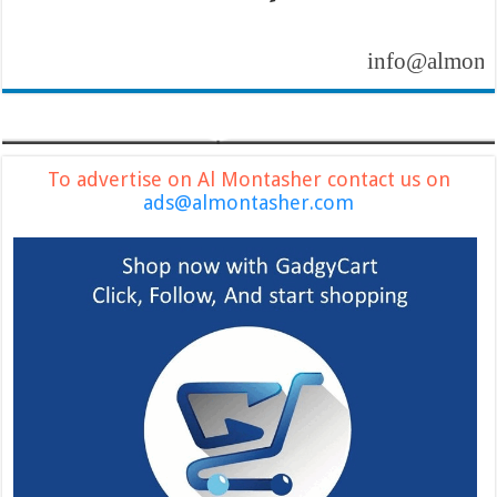
info@almontasher.
To advertise on Al Montasher contact us on
ads@almontasher.com