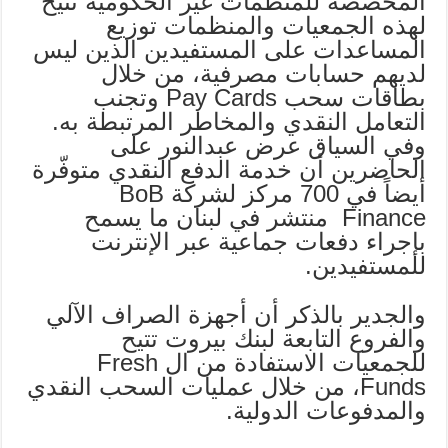
المخصصة للمنظمات غير الحكومية تتيح
لهذه الجمعيات والمنظمات توزيع
المساعدات على المستفيدين الذين ليس
لديهم حسابات مصرفية، من خلال
بطاقات سحب Pay Cards وتجنب
التعامل النقدي والمخاطر المرتبطة به.
وفي السياق عرض عبدالنور على
الحاضرين أن خدمة الدفع النقدي متوفّرة
أيضاً في 700 مركز لشركة BoB
Finance منتشر في لبنان ما يسمح
بإجراء دفعات جماعية عبر الإنترنت
للمستفيدين.
والجدير بالذكر أن أجهزة الصراف الآلي
والفروع التابعة لبنك بيروت تتيح
للجمعيات الاستفادة من ال Fresh
Funds، من خلال عمليات السحب النقدي
والمدفوعات الدولية.