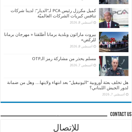
كميل مكرزل رئيس PCA لـ”الديار”: لدينا شركات
تنافس كبريات الشركات العالميّة
أغسطس 8, 2026
بيروت ماراثون وبلدية برمانا أطلقتا « مهرجان برمانا
للركض»
أغسطس 8, 2026
مسلم يحذر من مشاركة رمز الـOTP
أغسطس 7, 2026
هل تخلف بعثة أوروبية “اليونيفيل” بعد انتهاء ولايتها… وهل من ضمانة
لدور الجيش اللبناني؟
أغسطس 7, 2026
contact us
للإتصال