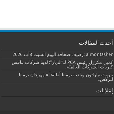
أحدث المقالات
almontasher :رصيف صحافة اليوم السبت 8آب 2026
كميل مكرزل رئيس PCA لـ”الديار”: لدينا شركات تنافس
كبريات الشركات العالميّة
بيروت ماراثون وبلدية برمانا أطلقتا « مهرجان برمانا
للركض»
إعلانات