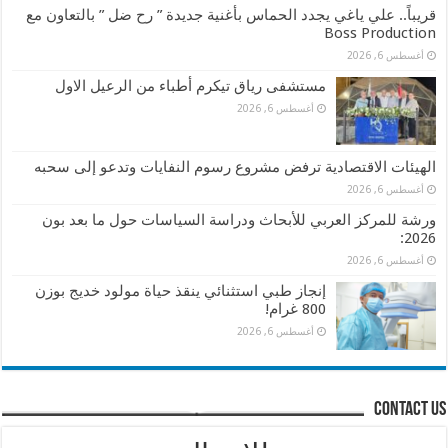
قريباً.. علي ياغي يجدد الحماس بأغنية جديدة ” رح ضل ” بالتعاون مع
Boss Production
أغسطس 6, 2026
مستشفى رياق تيكرم أطباء من الرعيل الاول
أغسطس 6, 2026
الهيئات الاقتصادية ترفض مشروع رسوم النفايات وتدعو إلى سحبه
أغسطس 6, 2026
ورشة للمركز العربي للأبحاث ودراسة السياسات حول ما بعد بون
2026:
أغسطس 6, 2026
إنجاز طبي استثنائي ينقذ حياة مولود خديج بوزن
800 غرام!
أغسطس 6, 2026
contact us