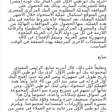
أجراه بنك أبو ظبي الأوّل على أعمال بنك عوده (مصر)
وفقاً للتشريعات السارية، وذلك بعد الحصول على
الموافقة المبدئيّة المطلوبة من البنك المركزي المصري.
ومن المتوقّع استكمال عمليّة الاستحواذ خلال الأشهر
القليلة المقبلة، بعد استيفاء عدّة شروط شائعة في مثل
هذه العمليّة، منها الحصول على الموافقات النهائيّة من
البنك والمصرف المركزيَّين والجهات التنظيميّة والرقابيّة
اللازمة في كلّ من دولة الإمارات العربيّة المتّحدة
وجمهوريّة مصر العربيّة. وسيتمّ الإفصاح عن كافّة
المستجدّات الأخرى المرتبطة بهذه الصفقة في الوقت
المناسب.
صايغ
وتعليقاً على ذلك، قال أندريه صايغ، الرئيس التنفيذي
لمجموعة بنك أبو ظبي الأوّل: “لدى بنك أبو ظبي الأوّل
تاريخ طويل في جمهوريّة مصر العربيّة حيث افتتح البنك
أوّل فرع له في مصر منذ أكثر من 45 عاماً. وتُعدّ هذه
العمليّة أوّل استحواذ دولي لبنك أبو ظبي الأوّل، ومن
شأنها أن تسهم في تسريع وتيرة نمو أعمال المجموعة
في أسواق تتمتّع بإمكانات واعدة، خصوصاً وأنّ هذا
الاستحواذ سيضيف خبرة واسعة وقوّة ماليّة تدعمان
مسيرة النمو والإيرادات المستدامة لمجموعتنا. ويلتزم
بنك أبو ظبي الأوّل من جانبه بدعم العملاء في مصر من