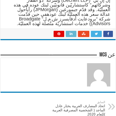
إل إل بي” (Dechert LLP) وشركة “ذو الفقار
وشركائهم” كاستشاريّين قانونيّين لبنك عوده في هذه
العمليّة. وقد قدّم جبمورغين (JPMorgan) رأياًحول
عدالة سعر هذه العمليّة لبنك عودهفي حين قدّمت
شركة “برودعايت أدفايسرز ش.م.ل” Broadgate
Advisors)) خدمات استشاريّة متّصلة لهذه العمليّة.
عن mcg
السابق
اتحاد المصارف العربية يختار عادل
الماجد ( الشخصية المصرفية العربية
)للعام 2020