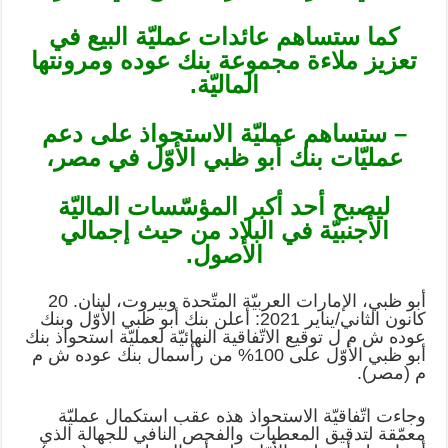
كما ستساهم عائدات عمليّة البيع في
تعزيز ملاءة مجموعة بنك عوده ومرونتها
الماليّة.
– ستساهم عمليّة الاستحواذ على دعم
عمليّات بنك أبو ظبي الأوّل في مصر،
ليصبح أحد أكبر المؤسّسات الماليّة
الأجنبيّة في البلاد من حيث إجمالي
الأصول.
أبو ظبي، الإمارات العربيّة المتّحدة وبيروت، لبنان. 20
كانون الثاني/يناير 2021: أعلن بنك أبو ظبي الأوّل وبنك
عوده ش م ل توقيع الاتّفاقية النهائيّة لعمليّة استحواذ بنك
أبو ظبي الأوّل على 100% من رأسمال بنك عوده ش م
م (مصر).
وجاءت اتّفاقيّة الاستحواذ هذه عقب استكمال عمليّة
معمّقة لتدقيق المعطيات والفحص النافي للجهالة الذي