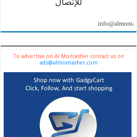
للإتصال
info@almontasher.c
To advertise on Al Montasher contact us on
ads@almontasher.com