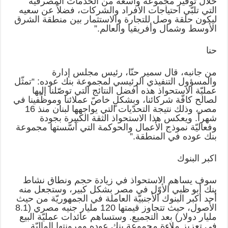
خلال توفير مجموعة واسعة من الخدمات المصرفيّة
التي تلبّي احتياجات الأفراد والشركات، فضلاً عن سعيه
ليكون حلقة وصل للتجارة والاستثمار بين منطقة الشرق
الأوسط وشمال وأفريقيا والعالم.”
حنا
من جانبه، قال سمير حنّا، رئيس مجلس إدارة
والمسؤول التنفيذي الرئيسي لمجموعة بنك عوده: “تمثّل
عمليّة الاستحواذ هذه أفضل النتائج التي توصّلنا إليها
لصالح كافّة شركائنا، وبشكلٍ خاصّ عملائنا وموظّفينا في
مصر، وذلك نتيجة التحدّيات التي يواجهها لبنان منذ 16
شهراً. ويعكس هذا الاستحواذ الثقة الكبيرة بجودة
وفعاليّة نموذج الأعمال والحوكمة التي أسّستها مجموعة
بنك عوده في المنطقة.”
اكبر البنوك
سوف يساهم الاستحواذ في زيادة حجم ونطاق نشاط
بنك أبو ظبي الأوّل في مصر بشكل كبير، وستجعل منه
أحد أكبر البنوك الأجنبيّة العاملة في الجمهوريّة من حيث
الأصول، حيث تتجاوز قيمتها 120 مليار جنيه مصري (8.1
مليار دولار) بعد التجميع. وستساهم عائدات عمليّة البيع
في تعزيز ملاءة مجموعة بنك عوده ومرونتها الماليّة.