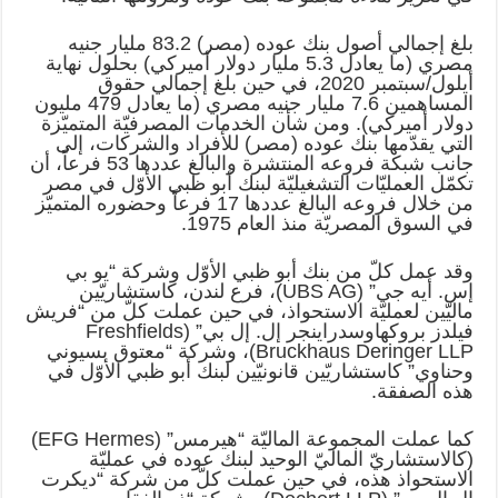
بلغ إجمالي أصول بنك عوده (مصر) 83.2 مليار جنيه
مصري (ما يعادل 5.3 مليار دولار أميركي) بحلول نهاية
أيلول/سبتمبر 2020، في حين بلغ إجمالي حقوق
المساهمين 7.6 مليار جنيه مصري (ما يعادل 479 مليون
دولار أميركي). ومن شأن الخدمات المصرفيّة المتميّزة
التي يقدّمها بنك عوده (مصر) للأفراد والشركات، إلى
جانب شبكة فروعه المنتشرة والبالغ عددها 53 فرعاً، أن
تكمّل العمليّات التشغيليّة لبنك أبو ظبي الأوّل في مصر
من خلال فروعه البالغ عددها 17 فرعاً وحضوره المتميّز
في السوق المصريّة منذ العام 1975.
وقد عمل كلّ من بنك أبو ظبي الأوّل وشركة “يو بي
إس. أيه جي” (UBS AG)، فرع لندن، كاستشاريّين
ماليّين لعمليّة الاستحواذ، في حين عملت كلّ من “فريش
فيلدز بروكهاوسدراينجر إل. إل بي” (Freshfields
Bruckhaus Deringer LLP)، وشركة “معتوق بسيوني
وحناوي” كاستشاريّين قانونيّين لبنك أبو ظبي الأوّل في
هذه الصفقة.
كما عملت المجموعة الماليّة “هيرمس” (EFG Hermes)
(كالاستشاريّ الماليّ الوحيد لبنك عوده في عمليّة
الاستحواذ هذه، في حين عملت كلّ من شركة “ديكرت