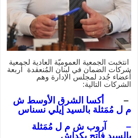
انتخبت الجمعية العموميّة العادية لجمعية
شركات الضمان في لبنان المُنعقدة أربعة
أعضاء جُدد لمجلس الإدارة وهم
الشركات التالية:
–
أكسا الشرق الأوسط ش
م ل مُمَثلة بالسيد إيلي نسناس
–
آروب ش م ل مُمَثلة
بالسيد فاتح بكداش