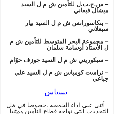
–
س.ج.ب.ل للتأمين ش م ل السيد
ميشال فيعاني
–
بنكاسورانس ش م ل السيد بيار
سبعلاني
–
مجموعة البحر المتوسط للتأمين ش م
ل الأستاذ أوسامة سلمان
–
سيكوريتي ش م ل السيد جوزف خوّام
–
تراست كومباس ش م ل السيد علي
جباعي
نسناس
أثنى على اداء الجمعية .خصوصا في ظل
التحديات التي تواجه قطاع التأمين ومثنيا