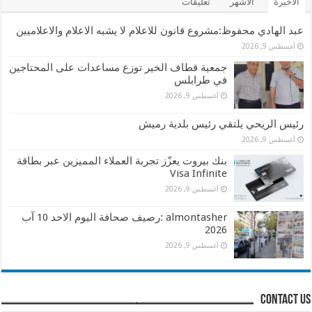
الأخيرة
الأشهر
تعليقات
عبد الهادي محفوظ:مشروع قانون للاعلام لا يشبه الاعلام والاعلاميين
أغسطس 9, 2026
جمعية قطاف الخير توزع مساعدات على المحتاجين
في طرابلس
أغسطس 9, 2026
رئيس الريحي يلتقي رئيس بلدية رميش
أغسطس 9, 2026
بنك بيروت يعزّز تجربة العملاء المميزين عبر بطاقة
Visa Infinite
أغسطس 9, 2026
almontasher :رصيف صحافة اليوم الاحد 10 آب
2026
أغسطس 9, 2026
contact us