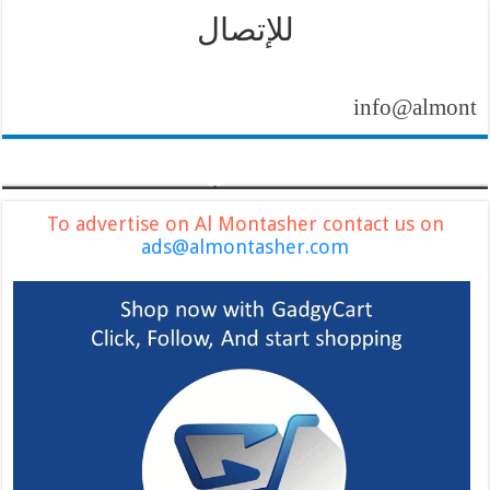
للإتصال
info@almontasher.c
To advertise on Al Montasher contact us on
ads@almontasher.com