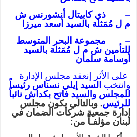
–
ذي كابيتال أنشورنس ش
م ل مُمَثلة بالسيد أسعد ميرزا
–
مجموعة البحر المتوسط
للتأمين ش م ل مُمَثلة بالسيد
أوسامة سلمان
على الأثر إنعقد مجلس الإدارة
وانتخب
السيد إيلي نسناس رئيساً
للمجلس والسيد فاتح بكداش نائباً
للرئيس
. وبالتالي يكون مجلس
إدارة جمعية شركات الضمان في
لبنان مؤلفـاً من
: