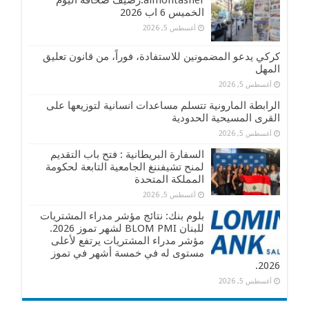
almontasher:رصيف صحافة اليوم
الخميس 6 اب 2026
أغسطس 5, 2026
كركي يدعو المضمونين للاستفادة، فوراً، من قانون تعليق
المهل
أغسطس 5, 2026
الرابطة المارونية تتسلم مساعدات انسانية لتوزيعها على
القرى المسيحية الحدودية
أغسطس 5, 2026
السفارة البريطانية : فتح باب التقديم
لمنح تشيفننغ الجامعية التابعة لحكومة
المملكة المتحدة
أغسطس 5, 2026
بلوم بنك: نتائج مؤشر مدراء المشتريات
للبنان BLOM PMI لشهر تموز 2026.
مؤشر مدراء المشتريات يرتفع لأعلى
مستوى له في خمسة أشهر في تموز
2026.
أغسطس 5, 2026