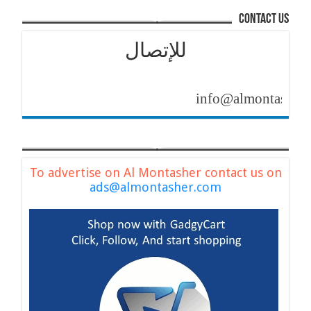
contact us
للإتصال
info@almontasher.com
To advertise on Al Montasher contact us on
ads@almontasher.com