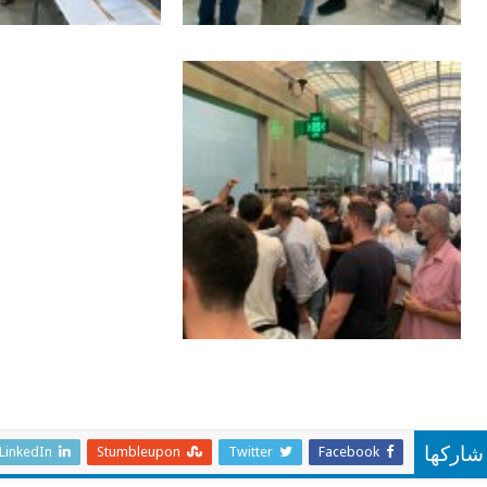
LinkedIn
Stumbleupon
Twitter
Facebook
شاركها