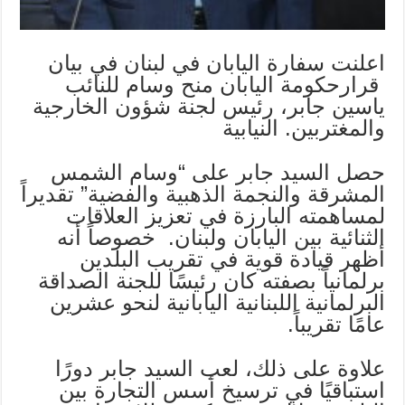
اعلنت سفارة اليابان في لبنان في بيان
قرارحكومة اليابان منح وسام للنائب
ياسين جابر، رئيس لجنة شؤون الخارجية
والمغتربين. النيابية
حصل السيد جابر على “وسام الشمس
المشرقة والنجمة الذهبية والفضية” تقديراً
لمساهمته البارزة في تعزيز العلاقات
الثنائية بين اليابان ولبنان. خصوصاً أنه
أظهر قيادة قوية في تقريب البلدين
برلمانياً بصفته كان رئيسًا للجنة الصداقة
البرلمانية اللبنانية اليابانية لنحو عشرين
عامًا تقريباً.
علاوة على ذلك، لعب السيد جابر دورًا
استباقيًا في ترسيخ أسس التجارة بين