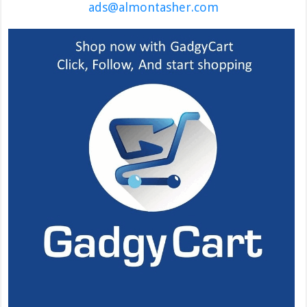
ads@almontasher.com