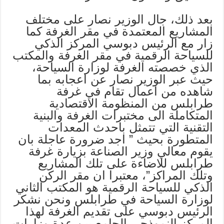
بعد ذلك، جال الوزير نصار على مختلف
المشاريع المعتمدة في مقر الغرفة كما
زار مع الرئيس دبوسي المركز الذكي
للسياحة الرقمية في مقر الغرفة والمكتب
الذي خصصته الغرفة لوزارة السياحة،
حيث عبر الوزير نصار عن اعجابه بما
شاهده من اعمال تقام في غرفة
طرابلس من المنظومة الاقتصادية
المتكاملة الى مختبرات الغرفة والبنية
التقنية التي تتمثل باحدث المعدات
المتطورة بحيث ” اجد ضرورة عاجلة بان
يقوم معالي وزير الصناعة بزيارة غرفة
طرابلس للاضاءة على تلك المشاريع
وتلك المراكز”، معتبرا ان مقر الركن
الذكي للسياحة الرقمية هو المكتب الثاني
لوزارة السياحة في طرابلس ونحن نشكر
الرئيس دبوسي على تقديم الغرفة لهذا
المركز النموذجي الجامع بين عدة وزارات