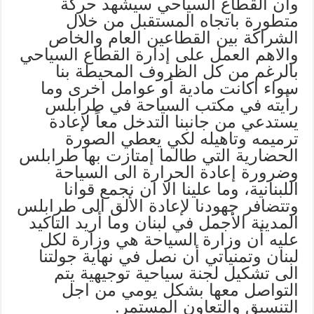
وان القطاع السياحي سيشهد حركة
متطورة باتجاه المستقبل من خلال
الشراكة بين القطاعين العام والخاص
والاهم العمل على إدارة القطاع السياحي
بالرغم من كل الظروف المحيطة بنا
سواء اكانت مادية أو عوامل اخرى وما
رأيته في مكتب السياحة في طرابلس
يستدعي من جانبنا التدخل معاً لإعادة
ترميمه وتاهيله لكي يعطي الصورة
الحضارية التي طالما إمتازت بها طرابلس
وضرورة إعادة الحرارة الى السياحة
اللبنانية، وما علينا الا ان نجمع قوانا
وتتضافر جهودنا لإعادة الألق الى طرابلس
المدينة الأجمل في لبنان وما أريد التاكيد
عليه أن وزارة السياحة هي وزارة لكل
لبنان وتمنياتي أن نصل في نهاية جولتنا
الى تشكيل لجنة سياحية توجيهية يتم
التواصل معها بشكل يومي من اجل
التنسيق والتعاون المستمر.