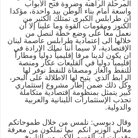
المرحلة الراهنة وضروة فتح الأبواب
واسعة أمام بناء الوطن بيد واحدة، مؤكدا
ان طرابلس الكبرى تمتلك الكثير من
الكنوز ومقومات القوة وما علينا إلا أن
نعمل معاً على وضع خطة لنصل من
خلالها الى إعتمادية طرابلس عاصمة لبنان
الإقتصادية، لا سيما أننا نملك الارادة في
ان يكون لدينا مرفا إقليمياً دولياً ومطاراً
إقليميا دوليا في القليعات عكار ومنصة
للنفط والغاز ومصفاة للنفط نوفر لها
الرابط الذي يتيح لها الاطلالة على البحر،
وكل ذلك ضمن إطار مشروع إستثماري
كبير يتمثل بمنظومة إقتصادية متكاملة
تجذب الإستثمارات اللبنانية والعربية
والدولية.
وقال دبوسي: نلمس من خلال طموحاتكم
معالي الوزير انكم بما تملكون من معرفة
وقدرات ان القسم الأكبر من التاريخ