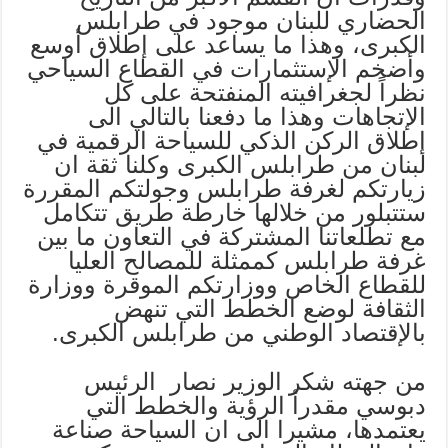
الحضاري للبنان موجود في طرابلس
الكبرى، وهذا ما يساعد على إطلاق أوسع
وأضخم الإستثمارات في القطاع السياحي
نظراً لجغرافيته المنفتحة على كل
الإتجاهات وهذا ما دفعنا بالتالي الى
إطلاق الركن الذكي للسياحة الرقمية في
لبنان من طرابلس الكبرى وكلنا ثقة ان
زيارتكم لغرفة طرابلس وجولتكم المقررة
ستتبلور من خلالها خارطة طريق تتكامل
مع تطلعاتنا المشتركة في التعاون ما بين
غرفة طرابلس كممثلة للمصالح العليا
للقطاع الخاص ووزارتكم الموقرة ووزارة
الثقافة لوضع الخطط التي تنهض
بالإقتصاد الوطني من طرابلس الكبرى.
من جهته شكر الوزير نصار الرئيس
دبوسي مقدرأ الرؤية والخطط التي
يعتمدها، مشيرا الى ان السياحة صناعة