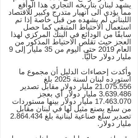
يشهد لبنان بتاريخه التجاري هذا الواقع
مما يؤدي الى انهيار متدرج وكبير للاقتصاد
اللبناني لم يشهده من قبل خاصة إذا تم
استعمال الاحتياط المتبقي كما حصل
سابقًا من الودائع في البنك المركزي لهذا
العجز حيث تقلص الاحتياط المذكور من
العام 2019 حتى اليوم من 35 مليار إلى 9
مليار دولار حاليًّا.
وأكدت إحصاءات الدليل أن مجموع ما
استورده لبنان لسنة 2025 بلغ
21.075.556 مليار دولار مقابل تصدير
3.639.486 مليار دولار أي بعجز
17.463.070 مليار دولار بينها مستوردات
من سلع يصنع مثيل لها في لبنان مقابل
تصدير سلع صناعية لبنانية بلغ 2.864.434
مليار دولار.