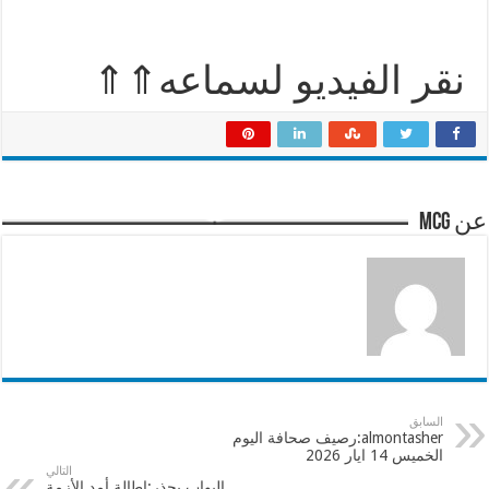
نقر الفيديو لسماعه⇑⇑
عن mcg
السابق
almontasher:رصيف صحافة اليوم
الخميس 14 ايار 2026
التالي
البواب يحذر:إطالة أمد الأزمة