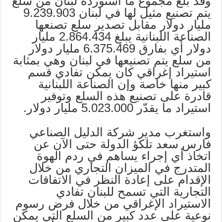
وقد بلغ مجموع ما استورده لبنان من سلع
يتم تصنيع مثيل لها في لبنان 9.239.903
مليار دولار مقابل تصدير سلع تصنعها
الصناعة اللبنانية يبلغ 2.864.434 مليار
دولار أي بفارق 6.375.469 مليار دولار
من سلع يتم تصنيعها في لبنان وهي بمثابة
استيراد إغراقي كان يمكن تفادي قسم
كبير منها خاصة وإن الصناعة اللبنانية
قادرة على تصنيع هذه السلع وتوفير
استيراد ما يقدّر 5.023.000 مليار دولار.
واستغرب مدير شركة الدليل الصناعي
فارس سعد تلكؤ الدولة حتى الآن عن
اتخاذ أي إجراء يساهم في ردم الهوة
المتدرج في الميزان التجاري من خلال
الإقدام على إعادة النظر في الاتفاقات
التجارية التي تسمح للبنان تفادي
الاستيراد الإغراقي من خلال فرض رسوم
نوعية على عدد كبير من السلع التي يمكن