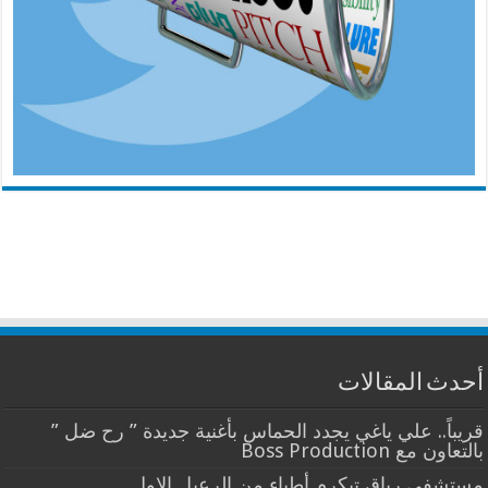
أحدث المقالات
قريباً.. علي ياغي يجدد الحماس بأغنية جديدة ” رح ضل ”
بالتعاون مع Boss Production
مستشفى رياق تيكرم أطباء من الرعيل الاول