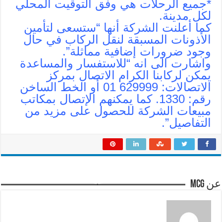
*جميع الرحلات هي وفق التوقيت المحلي
لكل مدينة.
كما أعلنت الشركة أنها “ستسعى لتأمين
الأذونات المسبقة لنقل الركاب في حال
وجود ضرورات إضافية مماثلة”.
واشارت الى انه “للاستفسار والمساعدة
يمكن لركابنا الكرام الاتصال بمركز
الاتصالات: 629999 01 أو الخط الساخن
رقم: 1330. كما يمكنهم الإتصال بمكاتب
مبيعات الشركة للحصول على مزيد من
التفاصيل”.
عن mcg