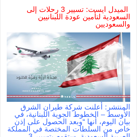
الميدل ايست: تسيير 3 رحلات إلى
السعودية لتأمين عودة اللبنانيين
والسعوديين
المنتشر: أعلنت شركة طيران الشرق
الأوسط – الخطوط الجوية اللبنانية، في
بيان اليوم، أنها “وبعد الحصول على إذن
خاص من السلطات المختصة في المملكة
العربية السعودية، ستقوم بتسيير 3