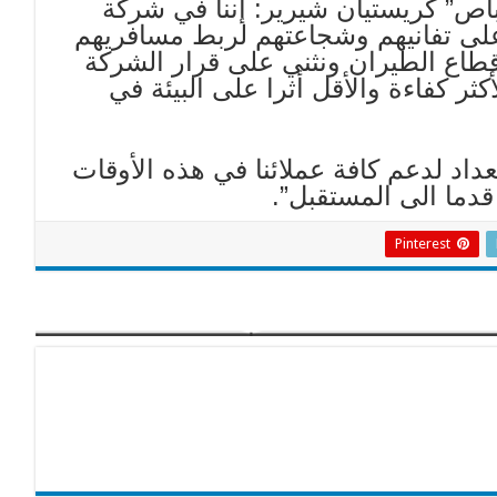
اص” كريستيان شيرير: إننا في شركة
ى تفانيهم وشجاعتهم لربط مسافريهم
 قطاع الطيران ونثني على قرار الشركة
ثر كفاءة والأقل أثرا على البيئة في
اد لدعم كافة عملائنا في هذه الأوقات
قدما الى المستقبل”.
Pinterest