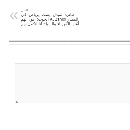
التالي
طائرة الميدل ايست إيرباص في
المطار A321neo الحوت: اقول لهم
أمّنوا الكهرباء والسياح انا اتكفل بهم