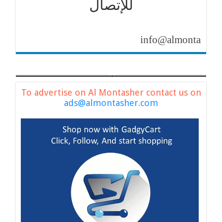
للإتصال
info@almontasher.com
To advertise on Al Montasher contact us on
ads@almontasher.com