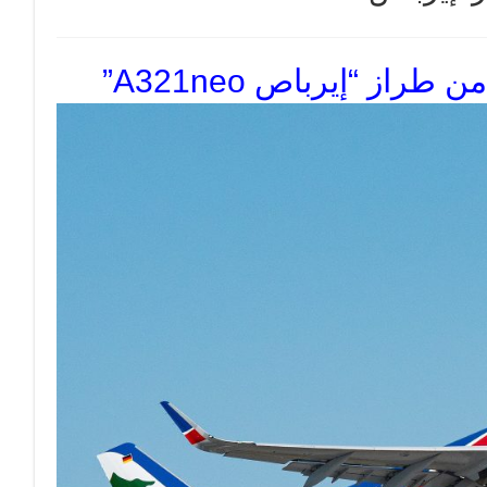
ز “إيرباص A321neo”