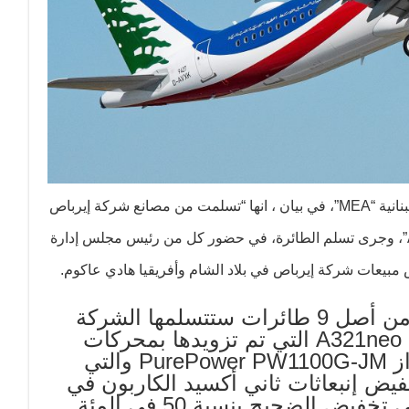
– اعلنت شركة طيران الشرق الأوسط – الخطوط الجوية اللبنانية “MEA”، في بيان ، انها “تسلمت من مصانع شركة إيرباص
الكائنة في هامبورغ – ألمانيا أول طائرة من طراز “إيرباص A321neo”، وجرى تسلم الطائرة، في حضور كل من رئيس مجلس إدارة
يعات شركة إيرباص في بلاد الشام وأفريقيا هادي عاكوم.
واشار البيان الى ان هذه الطائرة هي الأولى من أصل 9 طائرات ستتسلمها الشركة
تباعا في الاشهر المقبلة، وستساهم طائرة ال A321neo التي تم تزويدها بمحركات
توربوفان من شركة “برات آند ويتني” من طراز PurePower PW1100G-JM والتي
خفيض إنبعاثات ثاني أكسيد الكاربون في
خفض الكلفة التشغيلية لدى الشركة إضافة إلى تخفيض الضجيج بنسبة 50 في المئة.