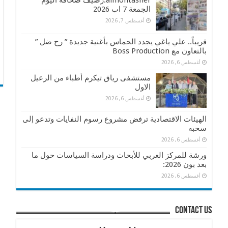
almontasher:رصيف صحافة اليوم
الجمعة 7 اب 2026
أغسطس 7, 2026
قريباً.. علي ياغي يجدد الحماس بأغنية جديدة ” رح ضل ”
بالتعاون مع Boss Production
أغسطس 6, 2026
مستشفى رياق تيكرم أطباء من الرعيل
الاول
أغسطس 6, 2026
الهيئات الاقتصادية ترفض مشروع رسوم النفايات وتدعو إلى
سحبه
أغسطس 6, 2026
ورشة للمركز العربي للأبحاث ودراسة السياسات حول ما
بعد بون 2026:
أغسطس 6, 2026
contact us