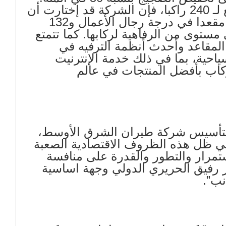
وفي حين أن مقصورة الطائرة يمكن أن تتسع لـ 240 راكبا، فإن الشركة قد إختارت أن
تجهز المقصورة لتتسع فقط ل 160 راكبا، 28 مقعدا في درجة رجال الأعمال و132
مستوى من الرفاهية لركابها. كما تتمتع
لمقاعد وأحدث أنظمة الترفيه في
احية، بما في ذلك خدمة الإنترنيت
كاب بأفضل المنتجات في عالم
 لتأسيس شركة طيران الشرق الأوسط،
في ظل هذه الظروف الاقتصادية الصعبة
ستمرار والتطور والقدرة على منافسة
 رفيق الحريري الدولي وجهة اساسية
نب”.