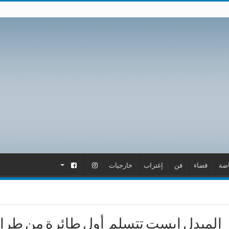
اضة
قضاء
فن
إغتراب
خارجيات
.
.
الميدل ايست تتسلم أول طائرة من طراز “إيربا