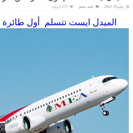
يوليو 10, 2020
اضف تعليق
1,177 زيارة
الميدل ايست تتسلم أول طائرة من طرا