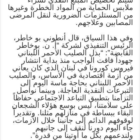
ملابس الحماية من المواد الخطرة وغيرها
من المستلزمات الضرورية لنقل المرضى
المصابين وعلاجهم.
وفي هذا السياق، قال أنطوني بو خاطر،
الرئيس التنفيذي لشركة “أ. ن. بوخاطر
القابضة”: “بذل الصليب الأحمر اللبناني
جهوداً فاقت الواجب منذ بداية انتشار
فيروس كورونا في لبنان الذي كان يعاني
من أزمة اقتصادية في الأساس، والصليب
الأحمر اللبناني بحاجة ماسة اليوم إلى
التبرعات النقدية العاجلة. وبينما نواصل
التزامنا بتطبيق التباعد الاجتماعي حفاظاً
على سلامتنا، ليس بوسع هؤلاء الشجعان
البقاء ببساطة في منازلهم مثلنا. وتقديراً
لوقوفهم الدائم إلى جانبنا خلال الأزمات،
جاء اليوم دورنا لنقف إلى جانبهم
ولندعمهم بكل ما أوتينا من قدرة”.