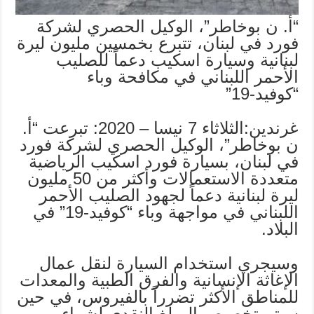
“أ. ن بوخاطر”، الوكيل الحصري لشركة
فورد في لبنان، تتبرع بخمسين مليون ليرة
لبنانية وسيارة اسكيب دعماً للصليب
الأحمر اللبناني في مكافحة وباء
“كوفيد-19”
غرندين:الثلاثاء 7 نيسا – 2020: تبرعت “أ.
ن بوخاطر”، الوكيل الحصري لشركة فورد
في لبنان، بسيارة فورد اسكيب الرياضية
متعددة الاستعمالات وأكثر من 50 مليون
ليرة لبنانية دعماً لجهود الصليب الأحمر
اللبناني في مواجهة وباء “كوفيد-19” في
البلاد.
وسيجري استخدام السيارة لنقل عمال
الإغاثة الإنسانية والفرق الطبية والمعدات
للمناطق الأكثر تضرراً بالفيروس، في حين
سيتم تخصيص المبلغ النقدي لشراء