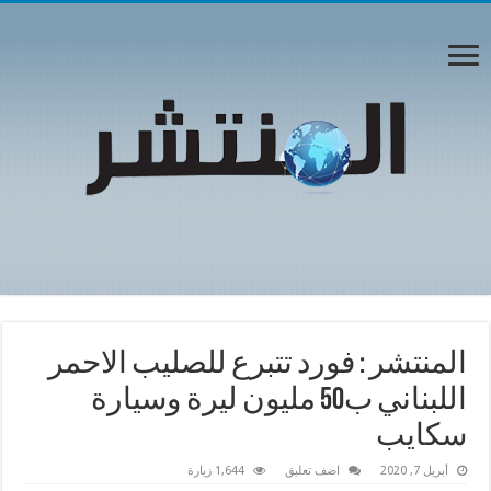
المنتشر : فورد تتبرع للصليب الاحمر
اللبناني ب50 مليون ليرة وسيارة
سكايب
أبريل 7, 2020
اضف تعليق
1,644 زيارة