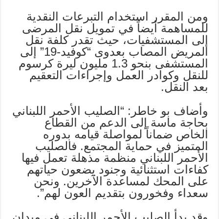
ومن المقرر استخدام التبرعات النقدية
للمساهمة أيضاً في تمويل نقل المرضى
إلى المستشفيات، حيث تقدر كلفة نقل
المريض المصاب بعدوى “كوفيد-19” إلى
المستشفى بنحو 1.3 مليون ليرة كرسوم
للنقل وكوادر العمل وإجراءات التعقيم
بعد النقل.
وأضاف بو خاطر: “الصليب الأحمر اللبناني
بحاجة ماسة إلى الدعم من القطاع
الخاص ضماناً لمواصلة قيامه بدوره
المتميز في حماية المجتمع. فالصليب
الأحمر اللبناني منظمة مذهلة تعمل فيها
كفاءات استثنائية وجنود يضعون حياتهم
على المحك لمساعدة الآخرين. ونحن
سعداء وفخورون بتقديم العون لهم”.
وقد بدأ الصليب الأحمر اللبناني في ميدان