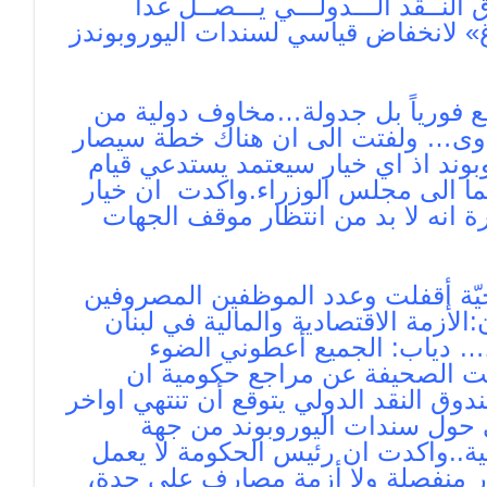
ــقد الـــدولـــي يـــصــل غداً
يرغ» لانخفاض قياسي لسندات اليوروبوندز
 فورياً بل جدولة…مخاوف دولية من
 جدوى… ولفتت الى ان هناك خطة سيصار
بوند اذ اي خيار سيعتمد يستدعي قيام
ما الى مجلس الوزراء.واكدت ان خيار
رة انه لا بد من انتظار موقف الجهات
 مؤسسة سياحيّة أقفلت وعدد الموظفين المصروفين
…. الرئيس عون:الأزمة الاقتصادية والمالية في لبنان
… دياب: الجميع أعطوني الضوء
لت الصحيفة عن مراجع حكومية ان
ق النقد الدولي يتوقع أن تنتهي اواخر
ئي حول سندات اليوروبوند من جهة
نية..واكدت ان رئيس الحكومة لا يعمل
ر منفصلة ولا أزمة مصارف على حدة،