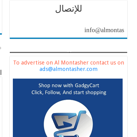
للإتصال
info@almontasher.com
To advertise on Al Montasher contact us on
ads@almontasher.com
ا