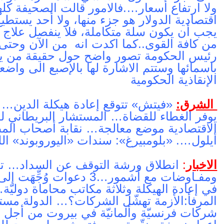
ولا ارتفاع أسعار….فالامور قالت الصحيفة كل
اقتصادية الدولار هو جزء منها، ولا أحد يستط
يجب أن يكون سلة متكاملة، فلا ينفصل علاج 
من كافة القوى..كما اكدت انه من الآن وحتى 
رئيس الحكومة تصور واضح حول حقيقة من يد
باسمائها وستتم الاشارة لها بالإصبع الى واضع
الإنقاذية الحكومية
الشرق:
«فيتش» تتوقع إعادة هيكلة الدين… 
يوفر الغطاء للقضاة… المستشار البريطاني ل
أيلول…. «بلومبيرغ»: سندات «اليوروبوند» اللبن
الاخبار
:
انطلاق ورشة التوقف عن السداد… تعي
ومفـاوضات مع أشمور…3 دعوا
في إعادة الهيكلة وثلاثة مكاتب محاماة دولي
المرفأ:الأزمة تهشّل الشركات؟… الدولة مستمر
شركات فرنسيّة وألمانيّة في بيروت من أجل 