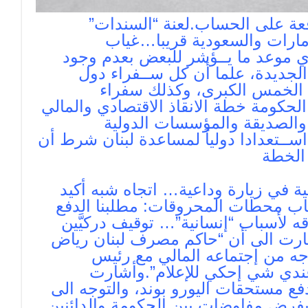
يون دفعة على الحساب.لعنة “السندات”
امارات والسعودية قريبا…غياب
ي موعد ما يــؤشر للبعض بعدم وجود
ة الجديدة، علما أن كل ســفراء دول
ل الخمس الكبرى، وكذلك سفراء
كومة خطة الانقاذ الاقتصادي والمالي
 والصديقة والمؤسسات الدولية
اســتعدادا دولياً لمساعدة لبنان شرط أن
 الخطة
ة في زيارة وداعية… اتجاه شبه أكيد
اب محطات المحروقات: مطلبنا الدفع
قه لأسباب “إنسانية”… توقيف دركيَّين
رت الى أن “حاكم مصرف لبنان رياض
جه من إجتماعه المالي مع رئيس
عندي شي إحكي للإعلام”.وأشارت
دفع مستحقات اليورو بوند، والتوجه الى
 يفرض مفاوضات بين الحكومة والدائنين