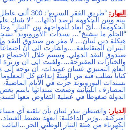
النهار:
“طريق الفقر السر
بينه وبين الحكومة لرصد أدائها… “لا شيك على ب
الحكومة!…أيّ أبعاد للمواجهة بين “التيار” وحا
“الحلم ما بيشيخ”… سندات “الأوروبوند” تسجل 
هيكلة دين لبنان… لا مفر من صندوق النقد و
النيران المتقاطعة….واشارت الى أنّ اجتماعا
صندوق النقد الدولي. وسيتم خلال الاجتماع 
والخيارات المقترحة….ولفتت الى ان وزيرة ا
العام التمييزي غسان عويدات، أن يوجه إلى 
كتاباً يطلب فيه من الهيئة إيداعه كل المعلوم
بسندات اليوروبوند جرت في الأيام الماضية، 
المصارف اللبنانية وضعت سنداتها باسم بعض
الدولة ضغوطاً في عملية التفاوض معها لتسد
الديار
:
واشنطن تنذر لبنان بأن تلقيه أي مسا
أميركية…وزير الداخلية: اتعهد بضبط الفساد
الكهرباء من هيئة التيار الوطني الحر…النا