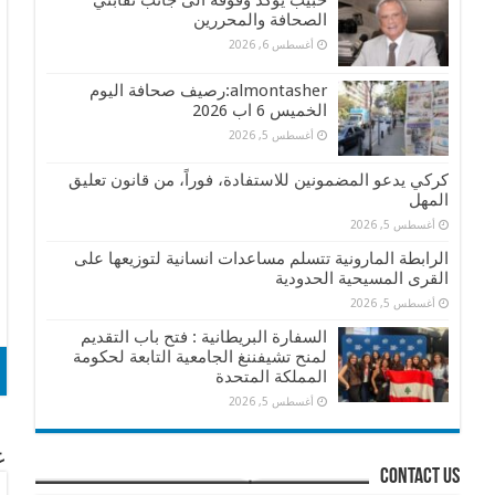
حبيب يؤكد وقوفه الى جانب نقابتي
الصحافة والمحررين
أغسطس 6, 2026
almontasher:رصيف صحافة اليوم
الخميس 6 اب 2026
أغسطس 5, 2026
كركي يدعو المضمونين للاستفادة، فوراً، من قانون تعليق
المهل
أغسطس 5, 2026
الرابطة المارونية تتسلم مساعدات انسانية لتوزيعها على
القرى المسيحية الحدودية
أغسطس 5, 2026
السفارة البريطانية : فتح باب التقديم
لمنح تشيفننغ الجامعية التابعة لحكومة
المملكة المتحدة
أغسطس 5, 2026
عن
contact us