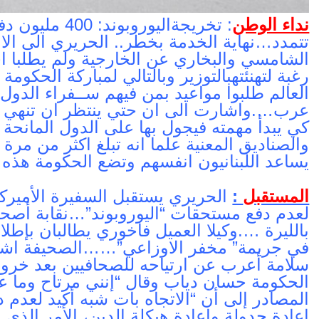
نداء الوطن
: تخريجةاليوروب
وند: 400 مل
تتمدد…نهاية الخدمة بخطر.. الحريري الى ال
الشامسي والبخاري عن الخارجية ولم يطلبا ا
رغبة لتهنئتهبالتوزير وبالتالي لمباركة الحكوم
العالم طلبوا مواعيد بمن فيهم ســفراء الدو
عرب….واشارت الى ان حتي ينتظر ان تنهي الح
كي يبدأ مهمته فيجول بها على الدول المانحة
والصناديق المعنية علما انه تبلغ اكثر من مرة 
يساعد اللبنانيون انفسهم وتضع الحكومة هذه
المستقبل
:
الحريري يستقبل السفيرة الأميركي
لعدم دفع مستحقات “اليوروبوند”…نقابة أصح
بالليرة ….وكيلا العميل فاخوري يطالبان بإطلا
في جريمة” مخفر الاوزاعي”……الصحيفة اشا
سلامة أعرب عن ارتياحه للصحافيين بعد خرو
الحكومة حسان دياب وقال “إنني مرتاح وما 
المصادر إلى أن “الاتجاه بات شبه أكيد لعدم 
اعادة جدولة واعادة هيكلة الدين، الأمر الذي