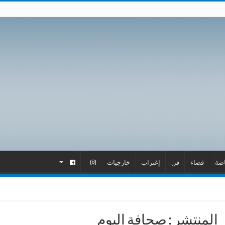
اضة
قضاء
فن
إغتراب
خارجيات
.
.
المنتشر : صحافة اليوم