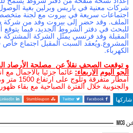
إعداد نسخة منقّحة من دفتر شروط يسمح للحك
شركات معنية في باريس وبرلين بغية الوصول إ
اجتماعات سريعة في بيروت مع لجنة متخصصة 
الملف. وقد حضر إلى بيروت وفد من شركة سيمن
للبحث في دفتر الشروط الجديد، فيما يتوقع 
المقبلة وفد فرنسي يمثّل الشركة المشتركة م
المشروع.ويُعقد السبت المقبل اجتماع خاص 
الكهرباء.
و توقعت الصحف نقلاً عن مصلحة الأرصاد الج
الجو اليوم
الاربعاء:
غائما جزئيا بالاجمال مع
امطار متفرق
والجنوبية خلال الفترة الصباحية مع بقاء ظهو
LinkedIn
Stumbleupon
Twitter
Facebook
شاركها
 mcg