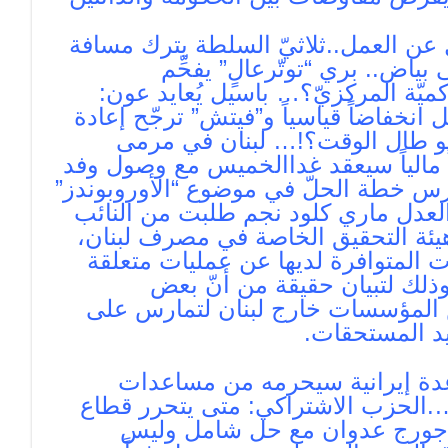
يع”: 300 ألف عاطل عن العمل..ثلاثيّ السلطة يترك مسافة
ياض.. بري “توتّرعالٍ” يفحِّم
كميّة المركزيّ؟… باسيل يُعايد عون:
انخفاضاً قياسياً و”فيتش” ترجّح إعادة
لو طال الوقت؟!… لبنان في مرمى
ً مالياً سيعقد غداالخميس مع وصول وفد
درس خطة الحلّ في موضوع “الأوروبوندز”
لعدل ماري كلود نجم طلبت من النائب
هيئة التحقيق الخاصة في مصرف لبنان،
ات المتوافرة لديها عن عمليات متعلقة
وذلك لتبيان حقيقة من أنّ بعض
 المؤسسات‏ خارج لبنان لتمارس على
يد المستحقات.
عدة إيرانية سيحرمه من مساعدات
….الحزب الاشتراكي: متى يتحرر قطاع
ئب جورج عدوان مع حل شامل وليس