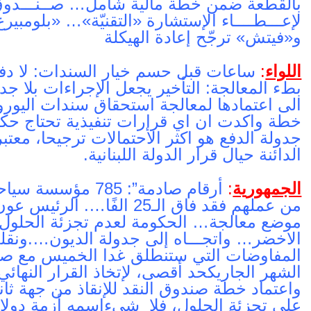
بالقطعة ضمن خطة مالية شامل… صــنـــدوق الن
لإعـــطــــاء الإستشارة «التقنيّة»… «بلومب
و«فيتش» ترجّح إعادة الهيكلة
اللواء
:
ساعات قبل حسم خيار السندات: لا دفع
بطء المعالجة: التأخير يجعل الإجراءات بلا
الى اعتمادها لمعالجة استحقاق سندات اليورو
خطة واكدت ان اي قرارات تنفيذية تحتاج حك
جدولة الدفع هو اكثر الأحتمالات ترجيحا، معتب
الدائنة حيال قرار الدولة اللبنانية.
الجمهورية
:
أرقام صادمة”: 785
من عملهم فقد فاق الـ25 الفًا
موضع معالجة… الحكومة لعدم تجزئة الحلول
الاخضر… واتجـــاه إلى جدولة الديون….ونق
المفاوضات التي ستنطلق غدا الخميس مع صندو
الشهر الجاريكحد أقصى، لإتخاذ القرار النها
واعتماد خطة صندوق النقد للإنقاذ من جهة ثا
على تجزئة الحلول، فلا شيء
اسمه أزمة دولا