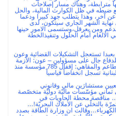
ها مترابطة، وهناك مسار إصلاحات
يع ضبطه في ظل الكوارث المالية، والحل
عن آخر، وهذا يتطلب جهد كبيرا ودعما
نهاية الشهر الجاري سيتكون، لدى
عم ومن يعرقل،وستسمى الامور حينها
ي الالغام أمام الحلول وتنفيذالخطة
بعبدا تستعجل التشكيلات القضائية وعون
لدفاع جال على مسؤولين – عون: الأزمة
الاقتصادية موضع معالجة… نقابة أصحاب المطاعم والمقاهي: إقفال 785 مؤسسة منذ
انية تسجل انخفاضاً قياسياً
ين مستشارَين مالي وقانوني
ت وُجِّهَت إلى ثماني مؤسّسات ماليّة دوليّة متخصّصة
ّة… مناقصة محطة الحاويات في
ّة بالتخلّي عن الأملاك البحريّة!…
الكهرباء…وقالت ان وزارة الطاقة بصدد