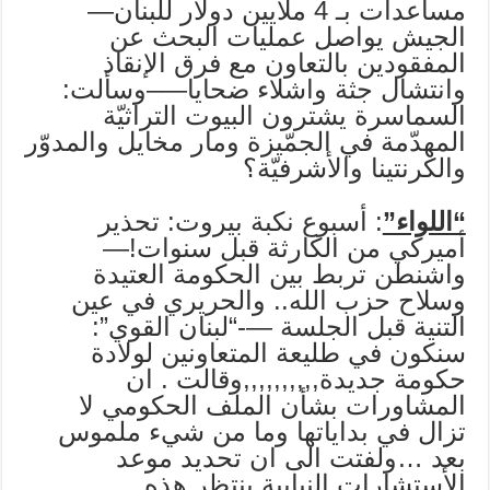
مساعدات بـ 4 ملايين دولار للبنان—
الجيش يواصل عمليات البحث عن
المفقودين بالتعاون مع فرق الإنقاذ
وانتشال جثة واشلاء ضحايا—–وسألت:
السماسرة يشترون البيوت التراثيّة
المهدّمة في الجمّيزة ومار مخايل والمدوّر
والكرنتينا والأشرفيّة؟
“اللواء”
: أسبوع نكبة بيروت: تحذير
أميركي من الكارثة قبل سنوات!—
واشنطن تربط بين الحكومة العتيدة
وسلاح حزب الله.. والحريري في عين
التنية قبل الجلسة —-“لبنان القوي”:
سنكون في طليعة المتعاونين لولادة
حكومة جديدة,,,,,,,,,,وقالت . ان
المشاورات بشأن الملف الحكومي لا
تزال في بداياتها وما من شيء ملموس
بعد …ولفتت الى ان تحديد موعد
الأستشارات النيابية ينتظر هذه