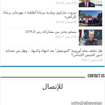
أغسطس 8, 2026
بيروت ماراثون وبلدية برمانا أطلقتا « مهرجان برمانا
للركض»
أغسطس 8, 2026
مسلم يحذر من مشاركة رمز الـOTP
أغسطس 7, 2026
هل تخلف بعثة أوروبية “اليونيفيل” بعد انتهاء ولايتها… وهل من ضمانة
لدور الجيش اللبناني؟
أغسطس 7, 2026
contact us
للإتصال
info@almontasher.co