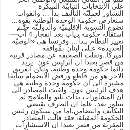
على الإنتخابات النيابيّة المبكرة —-
التشاور لعمليّة التأليف بدأ … والقوات:
سنعارض حكومة الوحدة الوطنية بقوة…
نضوج التسوية الإقليميّة والدولـيّة حتّـم
استقالة حكومة دياب بعد انفجار 4 آب—-
تغيير النظام بـدأ… وفرنسا هي «الوصيّة
الجديدة» عـلى لبنان بمُوافقة
أميركا..ونقلت الصحيفة عن مصادر قريبة
من قصر بعبدا ان الرئيس عون يريد
دائما حكومة وحدة وطنية، ولكن الفريق
الاخر هو من قاطع ورفض الانضمام سابقا
مشيرة الى ان حكومة وحدة وطنية هي
هدف الرئيس عون، ولفتت المصادر الى
ان المشاورات بدأت للتو والملامح لم
تتبلور بعد، علما ان الظرف يقتضي
التكاتف والتضامن.اما من سيكون رئيس
الحكومة المقبلة، فقد قالت المصادر
المقربة من قصر بعبدا ان الاستشارات