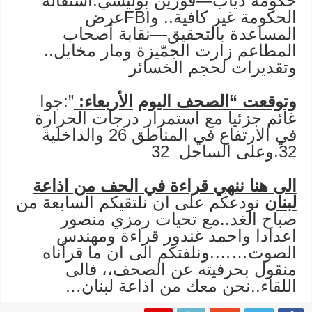
حكومة دياب—فورين بوليسي:استقالة
الحكومة غير كافية.. وFBIعرض
المساعدة بالتحقيق—نقابة أصحاب
المطاعم زارت الجمّيزة ومار مخايل..
وتقديرات لحجم الخسائر
وتوقعت “الصحف اليوم
الأربعاء:
”:جوا
غائم جزئيا مع استمرار درجات الحرارة
في الارتفاع في المناطق 26 والداخلية
32.وعلى الساحل 32
الى هنا ننهي قراءة في الحف من اذاعة
لبنان
نودعكم على ان نلتقيكم السابعة من
صباح الغد..مع تحيات رمزي منصور
اعدادا واحمد غندور قراءة ومهندس
الصوت…….ونلفتكم الى ان ما قرأناه
منقول بحرفيته عن الصحف،، فالى
اللقاء..نحن معك من اذاعة لبنان…