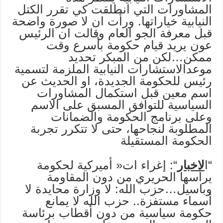
المشاورات التي انطلقت كي تقرر الكتل
النيابية خياراتها. ورأت ان لا صورة واضحة
قبل معرفة الجو العام وقالت ان الرئيس
عون يريد قيام حكومة بأسرع وقت
ممكن…لكن من المبكر تحديد
موعدالاستشارات النيابية الملزمة لتسمية
رئيس للحكومة الجديدة، او الحديث عن
اسم معين قبل استكمال المشاورات
السياسية للتوافق المسبق على الاسم
وعلى برنامج الحكومة والضمانات
المطلوبة لنجاحها، حتى لا تتكرر تجربة
الحكومة المستقيلة
“ا
لاخبار
“: إغراء ات« أميركية لحكومة
يرأسها الحريري من دون المقاومة
وباسيل…حزب الله: لا وزارة محايدة لا
أسماء مستفزة.. حزب الله لا يمانع
حكومة سياسية من دون أقطاب برئاسة