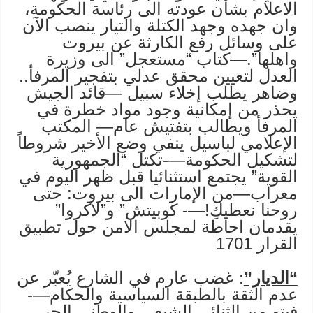
الاعلام بشأن عودته الى رئاسة ‏الحكومة،
وان جهده وجهد الكتلة والتيار ينصب الآن
على وسائل رفع الكارثة عن بيروت
‏واهلها”.‏—كتاب “مستعجل” الى وزيرة
العدل لتعيين محقق عدلي بتفجير المرفأ..
وضاهر يطلب إخلاء ‏سبيل —قائد الجيش
يحذر من إمكانية وجود مواد خطرة في
المرفأ ويطالب بتفتيش عام— المكتب
الإعلامي لباسيل ينفي وضع الأخير شروطاً
لتشكيل الحكومة—-تكتل “الجمهورية
القوية” يجتمع استثنائيا قبل ‏ظهر اليوم في
معراب—من الإمارات الى بيروت: حتى
روحنا نعطيكِ!—- كوبيتش” و”لاكروا”
يقدمان احاطة لمجلس الامن حول تطبيق
القرار 1701
“الديار”
: غضب عارم في الشارع يُعبّر عن
عدم الثقة بالطبقة السياسية والحكام—-
فيتو من الثنائي الشيعي والوطني الحر