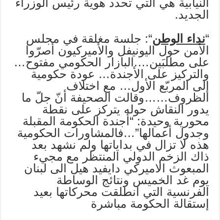
النيابية هي التي تحدد هوية رئيس الوزراء
الجديد.
“
نداء الوطن
“: جلسة مغلقة في مجلس
الأمن حول اليونيفل والأميركيون أصرّوا
على مطلبَين….البازار الحكومي مفتوح…
والتركيز على الأجندة… عودة حكومية
إلى المربّع الأول… مع اختلاف
الظروف……وقالت الصحيفة أنّ جلّ ما
يدور النقاش حوله يتركز على نقطة
محورية وحيدة: “أجندة الحكومة المقبلة
وجدول أعمالها”…فالمشاورات الحكومية
هذه لا تزال في بداياتها ولم نشهد بعد
ذاك الزخم الدولي المنتظر مع مجيء
المبعوث الاميركي دايفيد هيل الى لبنان
يوم غد الخميس ونتائج الوساطة
الفرنسية التي انطلقت محركاتها بعيد
إستقالة الحكومة مباشرة