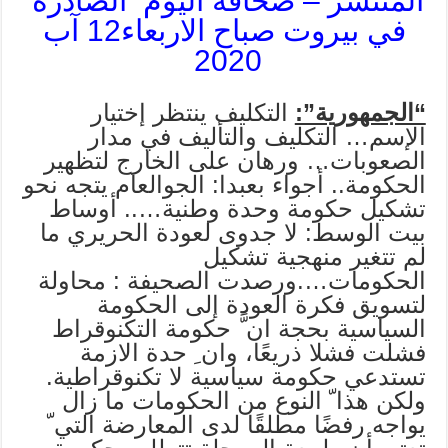
المنتشر – صحافة اليوم الصادرة
في بيروت صباح الاربعاء12 آب
2020
“الجمهورية”:
التكليف ينتظر إختيار
الإسم… التكليف والتأليف في مدار
الصعوبات… ورهان على الخارج لتظهير
الحكومة.. أجواء بعبدا: الجوالعام يتجه نحو
تشكيل حكومة وحدة وطنية….. أوساط
بيت الوسط: لا جدوى لعودة الحريري ما
لم تتغير منهجية تشكيل
الحكومات….ورصدت الصحيفة : محاولة
لتسويق فكرة العودة إلى الحكومة
السياسية بحجة ان ًّ حكومة التكنوقراط
فشلت فشلا ذريعًا، وان ِ حدة الازمة
تستدعي حكومة سياسية لا تكنوقراطية.
ولكن هذا ّ النوع من الحكومات ما زال
يواجه رفضًا مطلقًا لدى المعارضة التي ّ