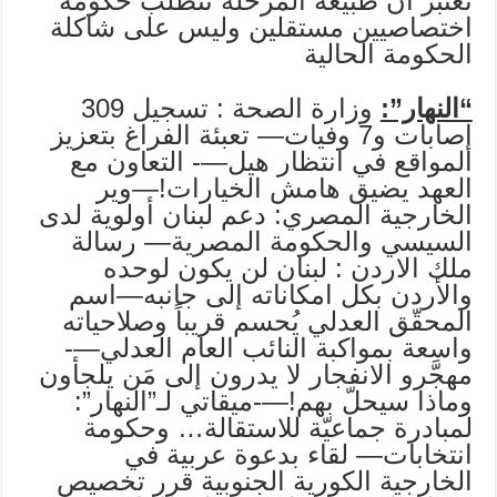
تعتبر أن طبيعة المرحلة تتطلب حكومة
اختصاصيين مستقلين وليس على شاكلة
الحكومة الحالية
“النهار”:
وزارة الصحة : تسجيل 309
إصابات و7 وفيات— تعبئة الفراغ بتعزيز
المواقع في انتظار هيل—- التعاون مع
العهد يضيق هامش الخيارات!—وير
الخارجية المصري: دعم لبنان أولوية لدى
السيسي والحكومة المصرية— رسالة
ملك الاردن : لبنان لن يكون لوحده
والأردن بكل امكاناته إلى جانبه—اسم
المحقّق العدلي يُحسم قريباً وصلاحياته
واسعة بمواكبة النائب العام العدلي—-
مهجَّرو الانفجار لا يدرون إلى مَن يلجأون
وماذا سيحلّ بهم!—-ميقاتي لـ”النهار”:
لمبادرة جماعيّة للاستقالة… وحكومة
انتخابات— لقاء بدعوة عربية في
الخارجية الكورية الجنوبية قرر تخصيص