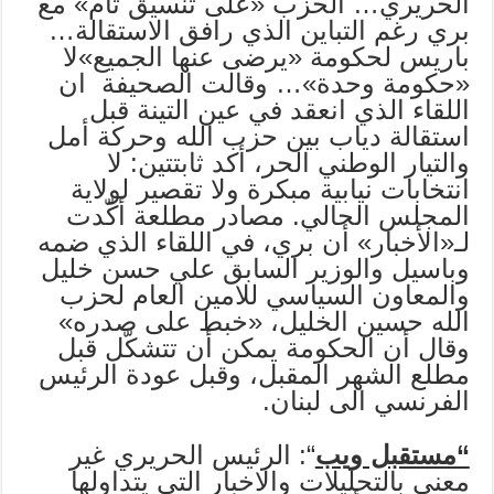
الحريري… الحزب «على تنسيق تام» مع
بري رغم التباين الذي رافق الاستقالة…
باريس لحكومة «يرضى عنها الجميع»لا
«حكومة وحدة»… وقالت الصحيفة ان
اللقاء الذي انعقد في عين التينة قبل
استقالة دياب بين حزب الله وحركة أمل
والتيار الوطني الحر، أكد ثابتتين: لا
انتخابات نيابية مبكرة ولا تقصير لولاية
المجلس الحالي. مصادر مطلعة أكّدت
لـ«الأخبار» أن بري، في اللقاء الذي ضمه
وباسيل والوزير السابق علي حسن خليل
والمعاون السياسي للامين العام لحزب
الله حسين الخليل، «خبط على صدره»
وقال أن الحكومة يمكن أن تتشكّل قبل
مطلع الشهر المقبل، وقبل عودة الرئيس
الفرنسي الى لبنان.
“مستقبل ويب
“: الرئيس الحريري غير
معني بالتحليلات والاخبار التي يتداولها