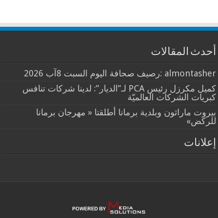
أحدث المقالات
almontasher :رصيف صحافة اليوم السبت 8آب 2026
كميل مكرزل رئيس PCA لـ”الديار”: لدينا شركات تنافس
كبريات الشركات العالميّة
بيروت ماراثون وبلدية برمانا أطلقتا « مهرجان برمانا
للركض»
إعلانات