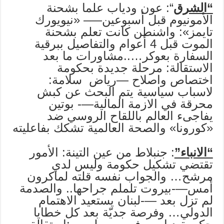
“
الشرق
“: عون ودياب علما بشحنة
الأمونيوم قبل أسبوعين—– «نيويورك
تايمز»: واشنطن كانت تعلم بشحنة
الموت قبل 4 أعوام والتفاصيل ببرقية
السفارة بعوكر…..مشاورات ما بعد
الاستقالة: مرحلة جديدة بحكومة
اختصاص واصلاح —رياض سلامة:
لاسباب سياسية يتم البحث عن كبش
محرقة في الازمة المالية—- بوتين
يفاجىء العالم باللقاح الروسي ضد
«كورونا» والصحة العالمية تشكك بفاعليته
“الانباء”
: جنبلاط من عين التينة: الأمور
تقتضي تشكيل حكومة وليس لدي
مرشح… والجواب نفسه قلته لماكرون
أمس—-بيروت تلملم جراحها.. والصدمة
لم تزل بعد —-لبنان يستعيد الاهتمام
الدولي… وفرصة جديّة بعد كل خطايا