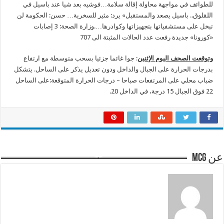
للطوائف في مواجهة محاولة إقالة سلامة…فوشيه بعد شيا عند باسيل في
اللقلوق.. باسيل يصعد والمستقبل» يرد: مثير للسخرية… حسن: الحكومة لن
تبخل على مستشفياتها بتجهيزاتها وكوادرها….وزارة الصحة: 3 إصابات
«كورونا» جديدة رفعت عدد الحالات المثبتة الى 707
وتوقعت الصحف اليوم
الإثنين
: جوا غائما جزئيا بسحب متوسطة مع ارتفاع
بدرجات الحرارة على الجبال والداخل ودون تعديل يذكر على الساحل. يتشكل
ضباب محلي على المرتفعات صباحا – درجات الحرارة المتوقعة:على الساحل
22 فوق الجبال 15 درجة، في الداخل 20.
عن mcg