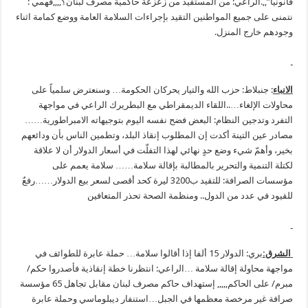
قانونياً”,,.الراعي: من المستفيد من زعزعة حاكميَّة مصرف لبنان؟,,,,فهمي :
نتمنى على جميع المواطنين التقيد بإجراءات السلامة العامة ووضع كمامة اثناء
‏وجودهم خارج المنزل‎.‎
الانباء
: جنبلاط: حزب الله والتيار يحركان الحكومة… وسنعترض سلمياً على
محاولات الإلغاء…..اللقاء الديمقراطي مع البطريرك الراعي في مواجهة
التفرد وتدجين النظام: البعض فضح نفسه اليوم بتوجيهاته الامبراطورية……
مصادر عين التينة أكدت إن المطلوب إنقاذ البلد، وتطمين الناس بأن ودائعهم
بخير، وأهمّ شيء وضع حدٍ نهائي لهذا التفلّت في أسعار الدولار أن لا علاقة
لكتلة التنمية والتحرير بالمطالبة بإقالة سلامة…… سلامة يعمم على
مؤسسات الصرافة: للتقيد ب3200 ليرة كحد أقصى لسعر بيع الدولار……رفعٌ
للقيود في عدد من الدول.. ومنظمة الصحة تحذر المتعافين
الشرق
:
بري: الدولار 15 ألفا إذا أقالوا سلامة… حملة عابرة للطوائف في
مواجهة محاولة إقالة سلامة …الراعي: انتظرنا خطة إنقاذية فأصدروا حكم/
مبرم/ على الحاكم,,,,, إستهداف حاكم مصرف لبنان مقابل تجاهل 65 مؤسسة
صرافة غير مرخصة معظمها في الجبل…استنفار ديبلوماسي وحملة عابرة