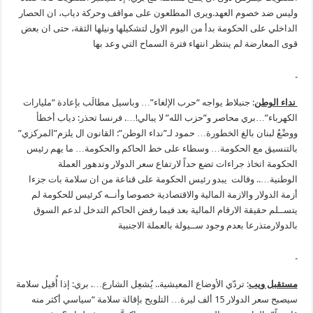
وليس ضد خصوم العهد.ويرى المطلعون على مواقف وحركة دياب، ان الحصار
الداخلي على الحكومة بدأ من اليوم الاول لتشكيلها ونيلها الثقة، حتى ان بعض
قوى المعارضة لم ينتظر انتهاء فترة السماح التي وعد بها
نداء الوطن
: جنبلاط يواجه “حرب الإلغاء”… وباسيل مطالَب بإعادة “مليارات
الكهرباء”…بري محاصر و”حزب الله” لا يبالي!…. فرنسا تحذر: دياب أخطأ
ووضْعُ لبنان بالغ الخطورة… حمود لـ”نداء الوطن”: القانون ال يلزم”المركزي”
بالتنسيق مع الحكومة… وسطاء على خط الحاكم والحكومة… ما يهم رئيس
الحكومة اتخاذ جراءات تضع حداً لارتفاع سعر الدولار وتدهور العملة
الوطنية….. وقالت يبدو رئيس الحكومة على قناعة من ان سلامة بات جزءا
أزمة الدولار والازمة المالية والاقتصادية خصوصا وأنــه كرئيس للحكومة لم
يتســلم حقيقة الارقام المالية بعد فيما رفض الحاكم التدخل لدعم السوق
بالدولارمتذرعا بعدم وجود ســيولة بالعملة الاجنبية
مستقبل ويب
: تردّي الأوضاع المعيشية.. يُشعِل الشارع…. بري: إذا أُقيل سلامة
سيصبح سعر الدولار 15 ألف ليرة… التلويح بإقالة سلامة “سياسي أكثر منه