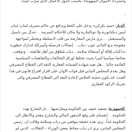
واسترداد الأموال المنهوبة». بحسب جدول الأعمال الذي سرّب عمداً
الديار
: «سيد بكركي» يدخل على الخط ويدافع عن حاكم مصرف لبنان: لبنان
ليس ديكتاتورية ولا توتاليتارية ولا مكان للأحكام المبرمة…. جدال بين باسيل
والمستقبل…. بري مارس المعارضة من قلب الـسلطة ويتحضّر لمواجهة
مفتوحة مـع الثنائي عون- دياب… إتصالات فرنسيّة وأميركيّة لتدارك خطورة
تداعّيات إقالة أو أستقالة سلامة…دياب مُطوّق من أهل طائفته… وتوقعت
مخاضا سياسيا كبيرا بحيث تختلط اوراق التحالفات والتفاهمات السياسية
القائمة حاليا….هل تعيد شهادة الضمانة العقارية الثقة الى القطاع المصرفي
وهل يقدم المجلس النيابي قبل فوات الاوان على اقرار اقتراح قانون في هذا
الصدد قد يكون خشبة الخلاص لإعادة الثقة الى القطاع المصرفي والى
تحريك الركود العقاري.
الجمهورية
: تصعيد عنيف بين الحكومة ومعارضيها… نار الشارع تهدد
الحكومة… إنقسام على وقع التدهور المالي والشارع ينفجر والأنظار الى
الحكومة غداً.. بري: هذه حقيقة موقفي من دياب وسلامة وقالت ان رئيس
المجلس النيابي، يرى ان دياب محاط ببعض الوزراء – الثقالات، الذين لم