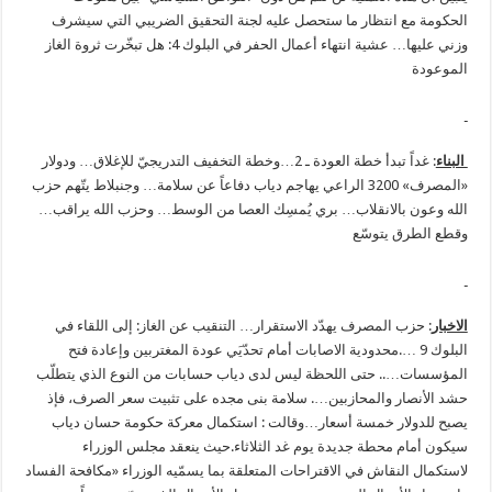
الحكومة مع انتظار ما ستحصل عليه لجنة التحقيق الضريبي التي سيشرف
وزني عليها… عشية انتهاء أعمال الحفر في البلوك 4: هل تبخّرت ثروة الغاز
الموعودة
البناء
: غداً تبدأ خطة العودة ـ 2…وخطة التخفيف التدريجيّ للإغلاق… ودولار
«المصرف» 3200 الراعي يهاجم دياب دفاعاً عن سلامة… وجنبلاط يتّهم حزب
الله وعون بالانقلاب… بري يُمسِك العصا من الوسط… وحزب الله يراقب…
وقطع الطرق يتوسّع
الاخبار
: حزب المصرف يهدّد الاستقرار… التنقيب عن الغاز: إلى اللقاء في
البلوك 9 ….محدودية الاصابات أمام تحدّيَي عودة المغتربين وإعادة فتح
المؤسسات….. حتى اللحظة ليس لدى دياب حسابات من النوع الذي يتطلّب
حشد الأنصار والمحازبين…. سلامة بنى مجده على تثبيت سعر الصرف، فإذ
يصبح للدولار خمسة أسعار…وقالت : استكمال معركة حكومة حسان دياب
سيكون أمام محطة جديدة يوم غد الثلاثاء.حيث ينعقد مجلس الوزراء
لاستكمال النقاش في الاقتراحات المتعلقة بما يسمّيه الوزراء «مكافحة الفساد