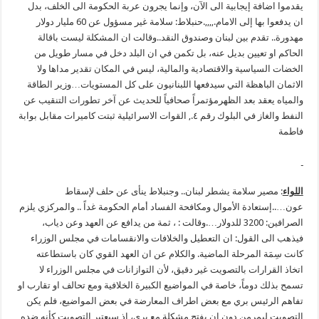
يقدموا اضافة إيجابية الى الآن، وإنما يجرون عربة الحكومة الى الخلف، بدل
ان يدفعوا بها إلى الامام.,,,,.حنبلاط: سلامة غير مسؤول عن 60 مليار دولار
مهدورة.. تقدم بين لبنان وصندوق النقد..وقالت ان المشكلة ليست باقالة
الحاكم او تعيين بديل عنه، بل تكمن في ان البلد دخل في مسار طويل من
الخضات السياسية والاقتصادية والمالية، ليس في المكان تقدير مداها ولا
الاثمان الباهظة التي سيدفعها اللبنانيون على كل المستويات…وزير الطاقة
والمياه يعقد بعد الظهرمؤتمراً صحافياً للحديث عن آخر تطورات التنقيب عن
النفط والغاز في البلوك رقم ٤., القوات الاسرائيلية ثبتت كاميرات مقابل بوابة
فاطمة
اللواء
: مصير سلامة يشطر لبنان.. وجنبلاط ينأى عن حلف لإسقاط
عون…..إستعادة الأموال ومكافحة الفساد أمام الحكومة غداً .. والمركزي يلزم
الصرافين: 3200 للدولار….وقالت : ، ثمة من يدافع عن العهد وعن دياب،
فيذهب الى القول: ان التعطيل والخلافات والانقسامات في مجلس الوزراء
كانت سِمَة المرحلة الماضية. والكلام عن ان العهد القوي كان باستطاعته
اتخاذ القرارات بالتصويت غير دقيق، لأن التوازانات في مجلس الوزراء لا
تسمح بذلك دوماً، خاصة في المواضيع الكبيرة الخلافية ومع تحالف او تقارب او
تفاهم الرئيس بري مع بعض اطراف المعارضة في بعض المواضيع، فلم يكن
التصويت ليمرمن دون ان يفتح مشكلة مع بري، إذ سيعتبر التصويت كأنه ضده