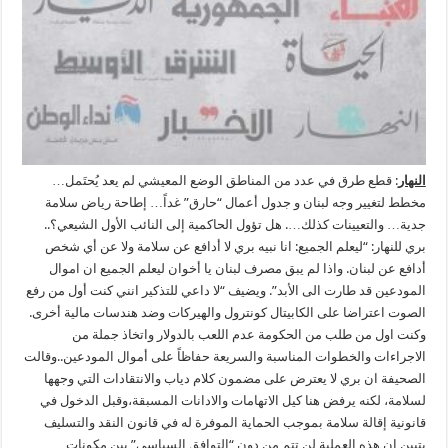
النهار
: قطع طرق في عدد من المناطق الوضع المعيشي لم يعد يُحتَمل…
مخطط لتغيير وجه لبنان و جدول أعمال “حارق” غداً… إطاحة رياض سلامة
جدية… والتعيينات كذلك…. هل تؤول الحاكمية إلى النائب الأول الشيعي؟..
بري للنهار: “ليعلم الجميع: انا نبيه بري لا أدافع عن سلامة ولا عن أي شخص
أدافع عن لبنان. واذا لم يبق مصرف لبنان يا أخوان ليعلم الجميع ان اموال
المودعين قد طارت الى الأبد”. ويضيف “لا داعي للتذكير انني كنت أول من رفع
الصوت اعتراضا على الكابيتال كونترول والهيركات وضد هندسات مالية أخرى.
وكنت اول من طلب من الحكومة عدم اللعب بالدولار واتخاذ جملة من
الاجراءات والخطوات المناسبة والسريعة حفاظاً على أموال المودعين..وقالت
الصحيفة ان بري لا يعترض على مضمون كلام دياب والانتقادات التي وجهها
لسلامة، لكنه يرفض هنا كيل الاتهامات والادانات المسبقة،وقبل الدخول في
قانونية إقالة سلامة بموجب الحماية الموفرة له في قانون النقد والتسليف
يتبين ان هذه العملية لن تتم من دون “التوافق السياسي” بين مكونات