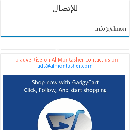
للإتصال
info@almontasher
To advertise on Al Montasher contact us on
ads@almontasher.com