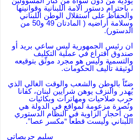
يؤديه من دون سواه من كبار المسؤولين
، باحترام دستور الامة اللبنانية وقوانينها
والحفاظ على استقلال الوطن اللبناني
وسلامة أراضيه ( المادتان 49 و50 من
الدستور).
ان رئيس الجمهورية ليس ساعي بريد أو
صندوق اقتراع في عملية التكليف
والتسمية وليس هو مجرد موثّق بتوقيعه
لوثيقة تأليف الحكومات.
ضنّاً بالوطن والشعب والوقت الغالي الذي
يُهدر والنزف يوهن شرايين لبنان، كفانا
حرب صلاحيات ومهاترات وبكائيات
ونُصرة مزعومة لمواقع في الدولة هي
من أحجار الزاوية في النظام الدستوري
اللبناني وليست قطعاً “مكسر عصا”.
سليم جريصاتي