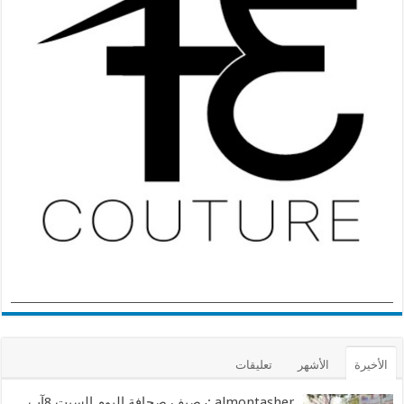
الأخيرة
الأشهر
تعليقات
almontasher :رصيف صحافة اليوم السبت 8آب