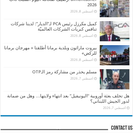
2026
أغسطس 8, 2026
كميل مكرزل رئيس PCA لـ”الديار”: لدينا شركات
تنافس كبريات الشركات العالميّة
أغسطس 8, 2026
بيروت ماراثون وبلدية برمانا أطلقتا « مهرجان برمانا
للركض»
أغسطس 8, 2026
مسلم يحذر من مشاركة رمز الـOTP
أغسطس 7, 2026
هل تخلف بعثة أوروبية “اليونيفيل” بعد انتهاء ولايتها… وهل من ضمانة
لدور الجيش اللبناني؟
أغسطس 7, 2026
contact us