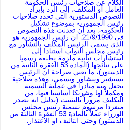
الكلام عن صلاحيات رئيس الحكومة
العامل أو المكلف، إلى الرد بإيراد
النصوص الدستورية التي تحدد صلاحيات
رئيس الجمهورية بموضوع تشكيل
الحكومة، بعد ان تعدلت هذه النصوص
في 21/9/1990. ان رئيس الجمهورية هو
الذي يسمي الرئيس المكلف بالتشاور مع
رئيس مجلس النواب استنادا إلى
استشارات نيابية ملزمة يطلعه رسميا
على نتائجها (المادة 53 الفقرة الثانية من
الدستور)، ما يعني صراحة ان الرئيس
يستشير ويتشاور ويسمي، وهذه صلاحية
تجعل منه مبادرا في عملية التسمية
ومكملاً لها وشريكا أساسيا فيها، من
التكليف مروراً بالتثبيت (بدليل انه يصدر
منفردا مرسوم تسمية رئيس مجلس
الوزراء عملاً بالمادة 53 الفقرة الثالثة من
الدستور) وحتى التأليف أو الاعتذار.