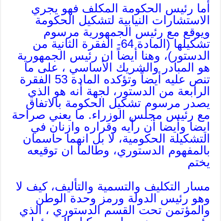
أما رئيس الحكومة المكلف فهو يجري
الاستشارات النيابية لتشكيل الحكومة
ويوقع مع رئيس الجمهورية مرسوم
تشكيلها (المادة 64- الفقرة الثانية من
الدستور)، وهنا أيضاً ان رئيس الجمهورية
هو المبادر والشريك الأساسي ، على ما
تنص عليه أيضاً وتؤكده المادة 53 الفقرة
الرابعة من الدستور، لجهة أنه هو الذي
يصدر مرسوم تشكيل الحكومة بالاتفاق
مع رئيس مجلس الوزراء. ما يعني صراحة
ايضا وأيضا أن رأيه وقراره وازنان في
التشكيلة الحكومية، لا بل انهما حاسمان
بالمفهوم الدستوري، وطالما ان توقيعه
يختم
مسار التكليف والتسمية والتأليف، كيف لا
وهو رئيس الدولة ورمز وحدة الوطن
والمؤتمن تحت القسم الدستوري ، الذي