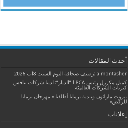
أحدث المقالات
almontasher :رصيف صحافة اليوم السبت 8آب 2026
كميل مكرزل رئيس PCA لـ”الديار”: لدينا شركات تنافس
كبريات الشركات العالميّة
بيروت ماراثون وبلدية برمانا أطلقتا « مهرجان برمانا
للركض»
إعلانات