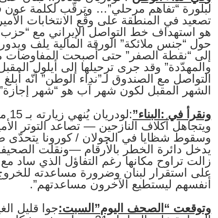
تصعيد في المنطقة على وقْع الانتخابات الأمير
هو استهداف خط التواصل الإيراني مع “حزب ا
حول “جنس ملائكة” الورقة المالية يلف ويدور 
إلى “نقطة الصفر” حتى أصبحت المفاوضات مع
والمهدّدة” وقد جرى ترحيلها إلى أيلول المق
التواصل مع الصندوق لـ”نداء الوطن” أنّه أبلغ ا
الشهر المقبل لكون شهر آب هو “شهر إجازة” با
ونقرأ في :البناء”
:لود
ويتجاهل أكلاف النازحين — تصاعد التوتر الأمي
وسقوط شظايا في الجولان / كورونا يتحدّى ض
يدخل دائرة الخطر بالأرقام —ونقلت الصحيفة 
زالت تراوح مكانها رغم التفاؤل الذي ساد مع
على استقرار لبنان وضرورة مساعدته للخروج م
أنفسهم ليستطيع الآخرون مساعدتهم”.
وتوقعت “الصحف اليوم”السبت:
جوا قليل الغ