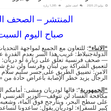
يوليو 25, 2020
اضف تعليق
1,285 زيارة
المنتشر – الصحف ال
صباح
اليوم السبت 25 تموز20
“
الانباء
“
: للتعاون مع الجميع لمواجهة التحديات
الدولةجنبلاط: غريب هذا السر بعدم القدرة 
— صحف فرنسية تعلّق على زيارة لو دريان: و
لتعميق الشراكة بين لبنان وفرنسا ولن ندع 
الامن: تضييق الطريق على جسر سليم سلام ا
الرجال يزيد خطر الإصابة بأعراض حادة من «
“الجمهورية
“: قالها لودريان ومشى: أمامكم 
مكافحة الفساد لن تتوقف—الوزير الفرنسي ل
على سطح البحر، ويتأرجح فوق الماء، وشعبه
كبير للسفراء: لودريان يقول: ساعدونا لنساع