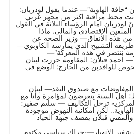
ن “حافة الهاوية”— عندما يقول لودريان:
كانت محط مراقبة اكثر من مجهر غربي
َ لودريان امام الرؤساء الثلاثة في القول
لملفين الاقتصادي والمالي. ماذا
 من هذه الأنفاق— وزير الصحة عن
 طريقة التشبيح الذي يمارسه الكاوبوي—
قاومة ننتصر في هذه المعركة”—
 أحمد قبلان: المقاومة حررت لبنان
فحوص للوافدين من الخارج: الوضع في
ر المفاوضات مع صندوق النقد— لبنان
 أهل السنة يتعرضون لمؤامرة وأنا مع
ركزية ترحل التكاليف — سليم صفير:
الهاوية.. لكن إمكانية النهوض موجودة
والمفتي قبلان يقصف جبهة الحياد
على شفير الانهيار—-حراك سياسي مكتوم