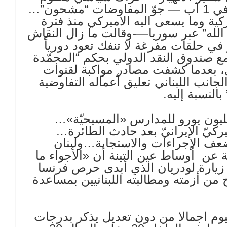
لبلورة “تفاهم مرحلي”… وترقّب لكلمة عون في 1 آب — جوّ المفاوضات “مشحون”…
كية وما يسعى اليه الاميركي منذ فترة
لله” عبر سوريا—-وقالت ما زال النقاش
في حلقات مفرغة لا تنفك تعود دورياً
 صندوق النقد الدولي بحكم “المجمّدة
بل، بعدما كشفت مصادر مواكبة لقنوات
لجانب اللبناني تعليق أعماله التفاوضية
لنسبة إليه.
ريان يُنهي زيارته بـ 15 مليون يورو للمدارس «المسيحيّة»…
ركيّ الإيرانيّ بعد حادث الطائرة…
عف الإجراءات والاستجابة…ولبنان
عن أوساط عين التينة أن «الأجواء ما
 زيارة لودريان الذي أبدى حرص فرنسا
ن أزمته ومطالبته اللبنانيين بمساعدة
يوم اجمالا من دون تعديل يذكر بدرجات