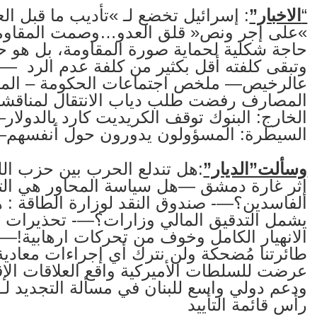
“
الاخبار”
: إسرائيل تخضع لـ »تأديب ما قبل ا
»على إجر ونص« قلق العدو…وصمت المقاومة! 
حاجة شكلية لحماية صورة المقاومة، بل هو ح
وتبقى كلفته أقل بكثير من كلفة عدم الرد —
عالرخيص— ملخص اجتماعات الحكومة – المص
المصارف رفضت طلب دياب الانتقال لمناقشة 
الخارج: البنوك توقف الكريديت كارد بالدولا
السيطرة: المسؤولون يدورون حول أنفسهم
وسألت”الديار”
:هل تندلع الحرب بين حزب الله
إثر غارة دمشق —هل سياسة المحاور هي التي
الفاسدين؟—- صندوق النقد لوزارة الطاقة : 
يشمل التدقيق المالي وزارات؟—- تحذيرات او
الانهيار الكامل وخوف من تحركات ارهابية!—- 
طائرتنا مُضحكة ولن نترك أي إجراءات معادية 
عرضت للسلطات الأميركية واقع العلاقات الإقت
ودعم دولي واسع للبنان في مسألة التجديد لـ 
رأس قائمة التأييد