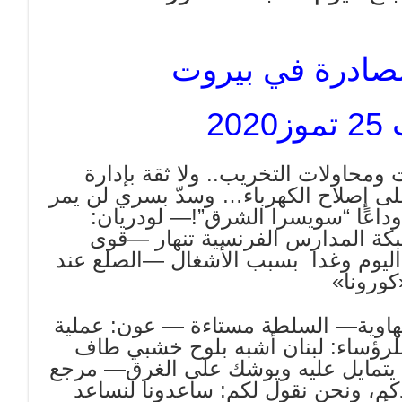
صادرة في بيروت
20
 ومحاولات التخريب.. ولا ثقة بإدارة
على إصلاح الكهرباء… وسدّ بسري لن يمر
داعًا “سويسرا الشرق”!— لودريان:
شبكة المدارس الفرنسية تنهار —قوى
ليوم وغدا بسبب الأشغال —الصلع عند
كورونا»
الهاوية— السلطة مستاءة — عون: عملية
لرؤساء: لبنان أشبه بلوح خشبي طاف
 يتمايل عليه ويوشك على الغرق— مرجع
دكم، ونحن نقول لكم: ساعدونا لنساعد