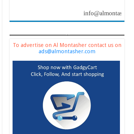
info@almontasher.com
To advertise on Al Montasher contact us on
ads@almontasher.com