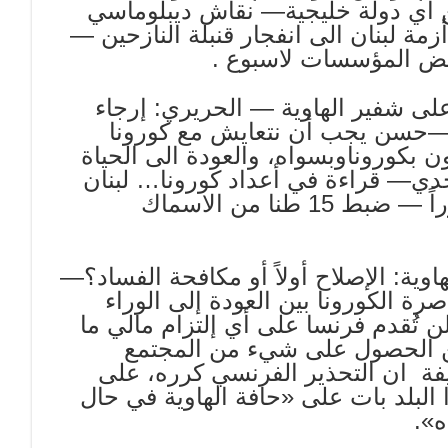
من أي دولة خليجية— نقاش ديبلوماسي
ة لبنان الى انفجار قنبلة النازحين —
عض المؤسسات لاسبوع .
على شفير الهاوية ‏— الحريري: إرجاء
—حسن يجب أن نتعايش مع كورونا
ن بكوروناوبسواه، والعودة الى الحياة
حدي— قراءة في أعداد كورونا… لبنان
في مرحلة الخطر وقطر والبحرين الاكثر تضرراً — ضبط 15 طنا من الاسماك
اوية: الإصلاح أولاً أو مكافحة الفساد؟—
رة الكورونا بين العودة إلى الوراء
فيع :لن تُقدم فرنسا على أي إلتزام مالي ما
كن الحصول على شيء من المجتمع
 ان التحذير الفرنسي كرره، على
البلد بات على «حافة الهاوية في حال
ه».