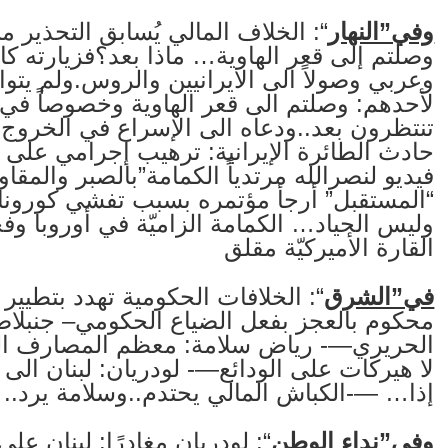
وفي”النهار
“: الخلاف المالي يُسابق التحذير م
وصلتم إلى قعر الهاوية… ماذا بعد؟فزيارته 
وعربي وصولاً الى الايرانيين والروس.ولم يتوان
لأحدهم: وصلتم الى قعر الهاوية وخصوصاً في ا
تنتظرون بعد..ودعاه الى الإسراع في الخروج
حادث الطائرة الإيرانية: ترهيب إجرامي على
فيديو لنصرالله مرتدياً الكمامة”بالصبر والم
“المستقبل” أرجأ مؤتمره بسبب تفشي كورونا—
وليس الحياد… الكمامة الزاميّة في أوروبا و
القارة الأميركيّة مقلق
في”الشرق
“: الخلافات الحكومية تهدد بتطيي
محكوم بالعجز بفعل الضياع الحكومي– جنبلاط:
الحريري—- رياض سلامة: معظم المصارف الم
لا هيركات على الودائع—- لودريان: لبنان الى 
إذا… —-الكباش المالي يحتدم..وسلامة يرد.. 
و
في”نداء الوطن
“: لودريان مغادرًا: لبنان 