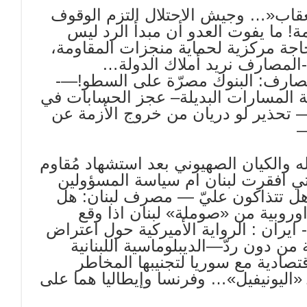
لعقاب«… وجيش الاحتلال التزم الوقوف
ما يفوت العدو أن مبدأ الرد ليس
اجة مركزية لحماية منجزات المقاومة،
-المصارف نريد أملاك الدولة…
ارف: البنوك مصرّة على السطو!—-
المسارات البديلة– عجز الحسابات في
ر— تحذير لو دريان من خروج الأزمة عن
—
 والكيان الصهيوني بعد استشهاد مُقاوم
 افقرت لبنان ام سياسة المسؤولين
هل تتذاكون عليّ — مصرف لبنان: هل
روبية من «صوملة» لبنان اذا وقع
ايران : الرواية الأميركية حول اعتراض
من دون ردّ—الديبلوماسية اللبنانية
صادية مع سوريا لتجنيبها المخاطر
«اليونيفيل»… وفرنسا وإيطاليا هما على