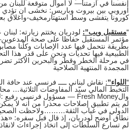
أنفسنا في أزمتنا— لا أموال متوقعة للبنان 
أوروبي بين بيروت وباريس: نخشى ان تؤدي أزم
كورونا يتفشى وسط استهتارمخيف-واغلاق ب
“
مستقبل ويب”:
لودريان يختتم زيارته: لبنان 
مؤتمر المستقبل حفاظا على صحة المدعوين
بطريقة نتحمل فيها عدد الإصابات وكلّنا مصابو
الطبيعية فيها تحديات ونحن على قدر هذا الت
المجمدة المنتهية الصلاحية
“
اللواء”
:
نقاش لبناني ــــ فرنسي عند حافة اله
التخبط المالي سيّد المفاوضات الثلاثية… محاص
والFresh Money — مسؤول فرنسي ر
لم يتم تطبيق إصلاحات محذرا من أنه لا يم
الدولي في غياب الثقة………ولاحظت الصحيفة
نطاق أوضح لودريان، إذ قال قبل سفره: «هذا 
لم تسارع السلطات إلى اتخاذ إجراءات لانقاذ