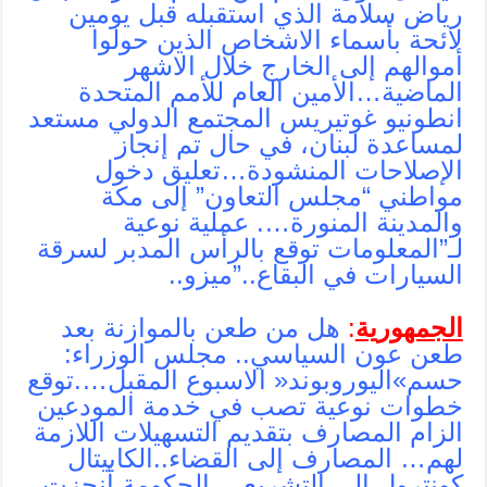
رياض سلامة الذي استقبله قبل يومين
لائحة بأسماء الاشخاص الذين حولوا
أموالهم إلى الخارج خلال الاشهر
الماضية…الأمين العام للأمم المتحدة
انطونيو غوتيريس المجتمع الدولي مستعد
لمساعدة لبنان، في حال تم إنجاز
الإصلاحات المنشودة…تعليق دخول
مواطني “مجلس التعاون” إلى مكة
والمدينة المنورة…. عملية نوعية
لـ”المعلومات توقع بالرأس المدبر لسرقة
السيارات في البقاع..”ميزو..
الجمهورية
:
هل من طعن بالموازنة بعد
طعن عون السياسي.. مجلس الوزراء:
حسم»اليوروبوند« الاسبوع المقبل….توقع
خطوات نوعية تصب في خدمة المودعين
الزام المصارف بتقديم التسهيلات اللازمة
لهم… المصارف إلى القضاء..الكابيتال
كونترول إلى التشريع… الحكومة أنجزت