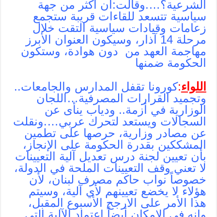
الشرعية؟….وقالت:ان أكثر من جهة
سياسية تتسعد للقاءات قريبة ستجمع
زعامات وقيادات سياسية التقت خلال
مرحلة 14 آذار، وسيكون العنوان الأبرز
مهاجمة العهد من دون هوادة، وستكون
الحكومة ضمنها
اللواء
:
كورونا تقفل المدارس والجامعات..
وتجميد القرارات المصرفية…اللجان
الوزارية في أزمة.. ودياب ينأى عن
السجالات ويستعد لتحرك عربي….ونقلت
عن مصادر وزارية، حرصها على تطمين
المشككين بقدرة الحكومة على الإنجاز،
بأن تعيين لجنة درس تعديل آلية التعيينات
لا تعني وقف التعيينات الملحة في الدولة،
خصوصاً نواب حاكم مصرف لبنان، لأن
هؤلاء لا يخضع تعيينهم لأي آلية، وسيتم
هذا الأمر على الارجح الأسبوع المقبل،
وانه في الإمكان أيضاً اعتماد الآلية التي