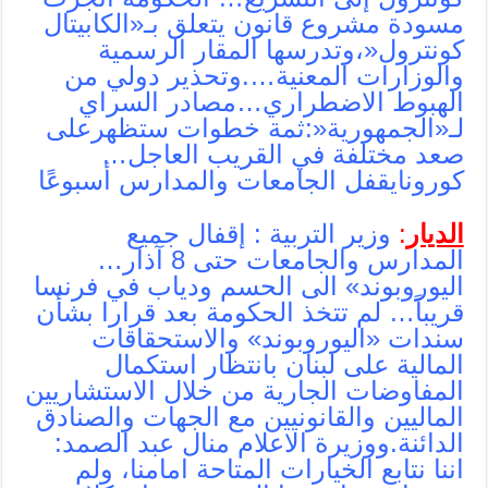
مسودة مشروع قانون يتعلق بـ«الكابيتال
كونترول«،وتدرسها المقار الرسمية
والوزارات المعنية….وتحذير دولي من
الهبوط الاضطراري…مصادر السراي
لـ«الجمهورية«:ثمة خطوات ستظهرعلى
صعد مختلفة في القريب العاجل…
كورونايقفل الجامعات والمدارس أسبوعًا
الديار
:
وزير التربية : إقفال جميع
المدارس والجامعات حتى 8 آذار…
اليوروبوند» الى الحسم ودياب في فرنسا
قريباً… لم تتخذ الحكومة بعد قرارا بشأن
سندات «اليوروبوند» والاستحقاقات
المالية على لبنان بانتظار استكمال
المفاوضات الجارية من خلال الاستشاريين
الماليين والقانونيين مع الجهات والصنادق
الدائنة.ووزيرة الاعلام منال عبد الصمد:
اننا نتابع الخيارات المتاحة امامنا، ولم