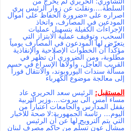
التشاوري: الحريري لم يخرج من
السلطة….ونقلت عن زوار الرئيس بري
اصراره على «ضرورة الحفاظ على أموال
المودعين في المصارف، واتخاذ
الإجراءات الكفيلة بتسهيل عمليات
السحب، وتوقيف عملية الابتزاز التي
يتعرّض لها المودعون في المصارف يومياً
مؤكّداً أن الخطوات الإصلاحية والإنقاذية
مطلوبة، ومن الضروري أن تظهر في
القريب العاجل، وأولاها الإسراع في حسم
مسألة سندات اليوروبوند، والانتقال فوراً
إلى معالجة موضوع الكهرباء
المستقبل:
الرئيس سعد الحريري عاد
مساء أمس الى بيروت‎….وزير التربية
يقفل المدارس والجامعات اعتباراً من
اليوم… رئاسة الجمهورية:لا صحة للأخبار
التي يتم الترويج لها عن أن الرئيس
ميشال عون تسلّم من حاكم مصرف لبنان