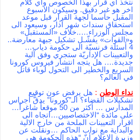
نتخذ اي قرار بهذا الخصوص واي كلام
اخر هو غير دقيق. وسيكون الاسبوع
المقبل حاسما لجهة القرار قبل موعد
استحقاق سندات شهر آذار، وسيعود الى
مجلس الوزراء…..خلاف «المستقبل»
و«القوات» يفشّـل تشكيل جبهة معارضة..
4 أسئلة فرنسيّة الى حكومة دياب…
والتعيينات الإداريّة ستجري وفق آلية
جديدة…. هل يتجه انتشار فيروس كورونا
السريع والخطير الى التحول لوباء قاتل
في العالم؟
نداء الوطن
:
هل يرفض عون توقيع
تشكيلات القضاء؟ الـ”كورونا” يدقُّ أجراس
المدارس … أكثر من 50 موقعاً شاغراً…
على مائدة “الاختصاصيين…اتجاه الى
اقرار التعيينات الملحة من خارج الالية
والبداية مع نواب الحاكم …ونقلت عن
وزيرة الاعلام أنّ “هذه الحكومة هي