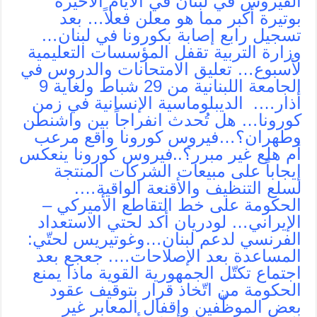
الفيروس في لبنان في الايام الاخيرة
بوتيرة أكبر مما هو معلن فعلاً… بعد
تسجيل رابع إصابة بكورونا في لبنان…
وزارة التربية تقفل المؤسسات التعليمية
لأسبوع… تعليق الامتحانات والدروس في
الجامعة اللبنانية من 29 شباط ولغاية 9
أذار…. الديبلوماسية الإنسانية في زمن
كورونا… هل تُحدث انفراجاً بين واشنطن
وطهران؟…فيروس كورونا واقع مرعب
أم هلع غير مبرر؟..فيروس كورونا ينعكس
إيجاباً على مبيعات الشركات المنتجة
لسلع التنظيف والأقنعة الواقية….
الحكومة على خط التقاطع الأميركي –
الإيراني… لودريان أكد لحتي الاستعداد
الفرنسي لدعم لبنان…وغوتيريس لحتّي:
المساعدة بعد الإصلاحات…. جعجع بعد
اجتماع تكتّل الجمهورية القوية ماذا يمنع
الحكومة من اتّخاذ قرار بتوقيف عقود
بعض الموظّفين وإقفال المعابر غير