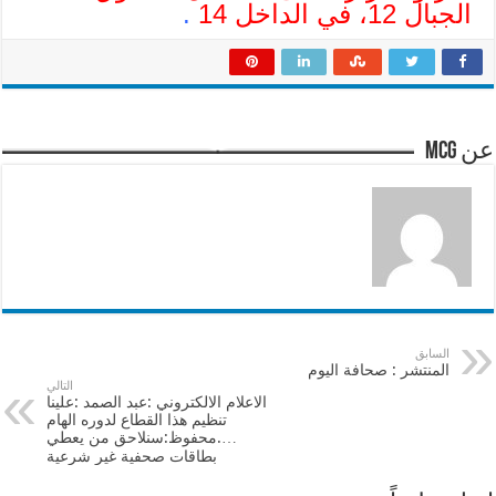
الجبال 12، في الداخل 14
.
عن mcg
السابق
المنتشر : صحافة اليوم
التالي
الاعلام الالكتروني :عبد الصمد :علينا
تنظيم هذا القطاع لدوره الهام
….محفوظ:سنلاحق من يعطي
بطاقات صحفية غير شرعية