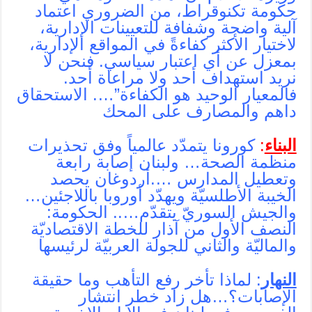
حكومة تكنوقراط، من الضروري اعتماد
آلية واضحة وشفافة للتعيينات الإدارية،
لاختيار الأكثر كفاءةً في المواقع الإدارية،
بمعزل عن أي اعتبار سياسي. فنحن لا
نريد استهداف أحد ولا مراعاة أحد.
فالمعيار الوحيد هو الكفاءة”…. الاستحقاق
داهم والمصارف على المحك
البناء
:
كورونا يتمدّد عالمياً وفق تحذيرات
منظمة الصحة… ولبنان إصابة رابعة
وتعطيل المدارس ….أردوغان يحصد
الخيبة الأطلسيّة ويهدّد أوروبا باللاجئين…
والجيش السوريّ يتقدّم….. الحكومة:
النصف الأول من آذار للخطة الاقتصاديّة
والماليّة والثاني للجولة العربيّة لرئيسها
النهار
: لماذا تأخر رفع التأهب وما حقيقة
الإصابات؟…هل زاد خطر انتشار