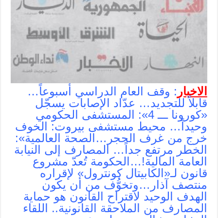
الاخبار
: وقف العام الدراسي أسبوعاً…
قابلاً للتجديد… عدّاد الإصابات يسجّل
«كورونا ـــ 4»: المستشفى الحكومي
وحيداً… محيط مستشفى بيروت: الخوف
خرج من غرف الحجر…الصحة العالمية»:
الخطر مرتفع جداً… المصارف إلى النيابة
العامة المالية!…الحكومة تُعدّ مشروع
قانون لـ«الكابيتال كونترول» لإقراره
منتصف آذار…وتخوُّف من أن يكون
الهدف الوحيد لاقتراح القانون هو حماية
المصارف من الملاحقة القانونية.. اللقاء