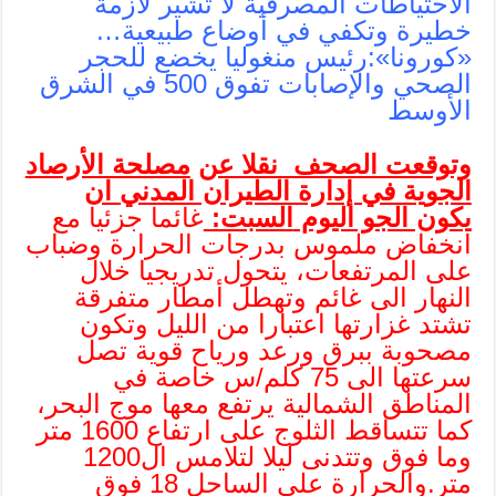
الاحتياطات المصرفية لا تشير لأزمة
خطيرة وتكفي في أوضاع طبيعية…
«كورونا»:رئيس منغوليا يخضع للحجر
الصحي والإصابات تفوق 500 في الشرق
الأوسط
وتوقعت الصحف نقلا عن
مصلحة الأرصاد
الجوية في إدارة الطيران المدني
ان
يكون الجو اليوم
السبت:
غائما جزئيا مع
انخفاض ملموس بدرجات الحرارة وضباب
على المرتفعات، يتحول تدريجيا خلال
النهار الى غائم وتهطل أمطار متفرقة
تشتد غزارتها اعتبارا من الليل وتكون
مصحوبة ببرق ورعد ورياح قوية تصل
سرعتها الى 75 كلم/س خاصة في
المناطق الشمالية يرتفع معها موج البحر،
كما تتساقط الثلوج على ارتفاع 1600 متر
وما فوق وتتدنى ليلا لتلامس ال1200
متر.والحرارة على الساحل 18 فوق