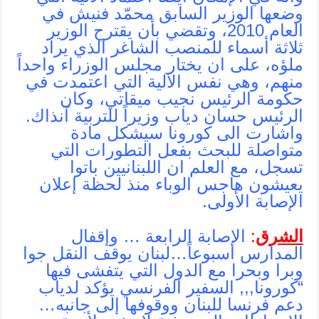
وضعها الوزير السابق محمّد فنيش في
العام 2010، وتقضي بأن يقترح الوزير
ثلاثة أسماء للمنصب الشاغر الذي يراد
ملؤه، على ان يختار مجلس الوزراء واحداً
منهم، وهي نفس الآلية التي اعتمدت في
حكومة الرئيس نجيب ميقاتي، وكان
الرئيس حسان دياب وزيراً للتربية آنذاك.
واشارت الى كورونا سيشكل مادة
متواصلة للبحث بفعل التطورات التي
تسجل، مع العلم ان اللبنانيين باتوا
يعيشون هاجس الوباء منذ لحظة إعلان
الإصابة الأولى.
الشرق
:
الإصابة الرابعة … وإقفال
المدارس اسبوعاً…لبنان يوقف النقل جوا
وبرا وبحرا مع الدول التي يتفشى فيها
“كورونا,,, السفير الفرنسي يؤكد لدياب
دعم فرنسا للبنان ووقوفها إلى جانبه…