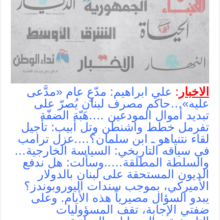
الاخبار
:
علي ابراهيم: مدّعٍ عام «مدَّعى
عليه»…‫حاكم مصرف لبنان يُصرّ على
تبديد أموال المودعين ….هَبّة الضفّة
تفرمل خطط واشنطن وتل أبيب: تأجيل
لقاء نتنياهو ـ ابن سلمان؟….عزل ترامب
في سياقه التاريخي: السياسة الخارجية…
والسلطة المطلقة…..وسألت: هل ندفع
الديون المستحقة على لبنان بالدولار
الأميركي، بموجب سندات اليوروبوندز؟
يبدو السؤال مصيرياً هذه الأيام. وعلى
ضفتي الإجابة، تقف المسؤوليات