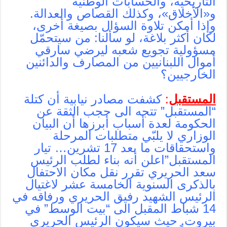
التاريخية، والحسابات الوطنية
و«الأخلاق»، وكذلك القصاص والعدالة.
وإذا أمكن تلاوة السؤال بصيغة أخرى،
لكان أكثر بلاغة، لو سألنا: من سيتحمّل
مسؤولية تجويع شعبه ليرضي سارقي
أموال اللبنانيين من المصارف والدائنين
الخارجيين؟
المستقبل
:
كشفت مصادر نيابية أن كتلة
“المستقبل” تتجه الى حجب الثقة عن
الحكومة لعدة أسباب أبرزها أن البيان
الوزاري لا يلبّي متطلبات المرحلة
واستحقاقات ما بعد 17 تشرين… تيار
المستقبل”اعلن أنه بناء لطلب الرئيس
سعد الحريري تقرر نقل مكان الاحتفال
بالذكرى السنوية الخامسة عشر لاغتيال
الرئيس الشهيد رفيق الحريري ورفاقه في
14 شباط المقبل الى “بيت الوسط” في
بيروت. حيث سيكون الرئيس الحريري