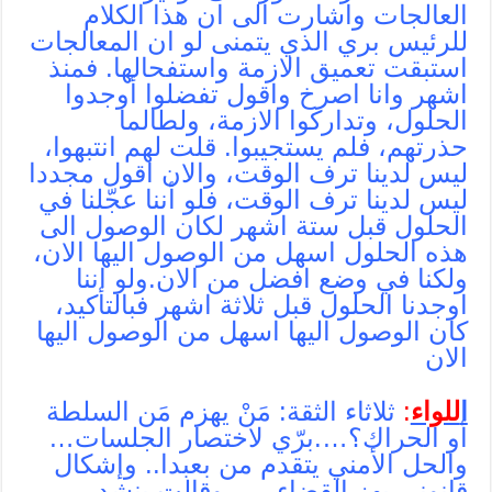
العالجات واشارت الى ان هذا الكلام
للرئيس بري الذي يتمنى لو ان المعالجات
استبقت تعميق الازمة واستفحالها. فمنذ
اشهر وانا اصرخ واقول تفضلوا أوجدوا
الحلول، وتداركوا الازمة، ولطالما
حذرتهم، فلم يستجيبوا. قلت لهم انتبهوا،
ليس لدينا ترف الوقت، والان اقول مجددا
ليس لدينا ترف الوقت، فلو أننا عجّلنا في
الحلول قبل ستة اشهر لكان الوصول الى
هذه الحلول اسهل من الوصول اليها الان،
ولكنا في وضع افضل من الان.ولو اننا
اوجدنا الحلول قبل ثلاثة اشهر فبالتأكيد،
كان الوصول اليها اسهل من الوصول اليها
الان
ا
للواء
:
ثلاثاء الثقة: مَنْ يهزم مَن السلطة
أو الحراك؟….برّي لاختصار الجلسات…
والحل الأمني يتقدم من بعبدا.. وإشكال
قانوني يهز القضاء……وقالت ينشد