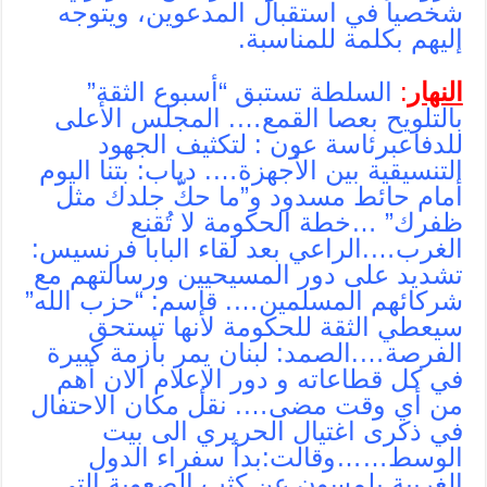
شخصياً في استقبال المدعوين، ويتوجه
إليهم بكلمة للمناسبة.
النهار
:
السلطة تستبق “أسبوع الثقة”
بالتلويح بعصا القمع…. المجلس الأعلى
للدفاعبرئاسة عون : لتكثيف الجهود
التنسيقية بين الأجهزة…. دياب: بتنا اليوم
أمام حائط مسدود و”ما حكّ جلدك مثل
ظفرك” …خطة الحكومة لا تُقنع
الغرب….الراعي بعد لقاء البابا فرنسيس:
تشديد على دور المسيحيين ورسالتهم مع
شركائهم المسلمين…. قاسم: “حزب الله”
سيعطي الثقة للحكومة لأنها تستحق
الفرصة….الصمد: لبنان يمر بأزمة كبيرة
في كل قطاعاته و دور الإعلام الان أهم
من أي وقت مضى…. نقل مكان الاحتفال
في ذكرى اغتيال الحريري الى بيت
الوسط……وقالت:بدأ سفراء الدول
الغربية يلمسون عن كثب الصعوبة التي