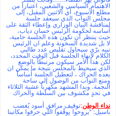
الاهتمام السياسي والشعبي، اعتباراً من
مطلع الأسبوع، أي الاثنين المقبل، إلى
مجلس النواب الذي سيعقد جلسة
لمناقشة البيان الوزاري وإعطاء الثقة على
أساسه لحكومة الرئيس حسان دياب،
حيث ينتظر ان تكون هذه الجلسة حامية،
لا بل شديدة السخونة وعلم ان الرئيس
نبيه برّي سيحاول تقليص عدد طالبي
الكلام لإنهاء الجلسة قبل الوقت المحدد،
لكن هذا الأمر سيكون مرتبطاً بالوضع
الذي سيحيط بالمجلس نتيجة ما يمكن ان
يعده الحراك ، لتعطيل الجلسة أساساً
ومنع النواب من الوصول إلى ساحة
النجمة. وبدا المشهد مكهرباً عشية الثلاثاء
في تحدٍ مكشوف بين السلطة والحراك
نداء الوطن
:
توقيف مرافق أسود يُغضب
باسيل: “يروحوا يوقّفوا اللي حرقوا مكاتبنا