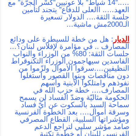
…..”14 شباط” بلا عونيين”كسْر الجرّة” مع
العهد….. األعلى للدفاع” يتجند لتأمين
جلسة الثقة…. الدولار تسعيرة
الـ2000مش ماشية…
الديار
: هل من خطة للسيطرة على ودائع
المصارف .. في مؤامرة لإفلاس لبنان؟…
جلسات الثقة: 80% من الوزراء والنواب
الفاسدين سيهاجمون الوزراء التكنوقراط
النظيفين….سرقوا الأموال ولزّموا من
دون مناقصات وبنوا القصور واستغلوا
نفوذهم وامتلكوا الأبنية وأسهم
المصارف…. خطة حزب الله في
الحكومة مثاليّة وضدّ الفساد لن يسمح
سماحة السيد بالسكوت عن أيّ فساد
وسرقة أموال…. بعد الخطوة الفرنسية
ومؤشراتها السلبية، القطاع المصرفي
صامد مؤشر سلبي لتراجع الدعم
الفرنسي للبنان أو خطوة تكتية