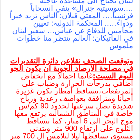
لبنان يحتاج الى مساعدة عاجلة
….سوسيتيه جنرال» ينفي انسحاباً
فرنسياً…. المفتي قبلان: الناس تريد خبزاً
ودواءً….. المحكمة الدولية: تعيين
محاميين للدفاع عن عياش… سفير لبنان
في الفاتيكان: العالم ينتظر منا خطوات
ملموس
وتوقعت الصحف نقلاعن دائرة التقديرات
في مصلحة الارصاد الجوية ان يكون الجو
اليوم السبت:
غائما اجمالا مع انخفاض
اضافي بدرجات الحرارة وضباب على
المرتفعات،تتساقط أمطار تكون غزيرة
أحيانا ومترافقة بعواصف رعدية ورياح
شديدة تصل سرعتها لحدود 90 كم/س
خاصة في المناطق الشمالية يرتفع معها
موج البحر الى 6 أمتار، كما تتساقط
الثلوج على ارتفاع 900 متر ويتدنى
مستوى تساقطها ليلا لتلامس ال 700 متر