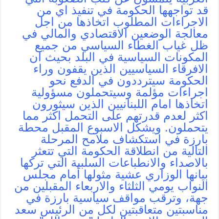
قد تواجهها الحكومة في تنفيذ اي من
الاجراءات المطلوب اتخاذها من اجل
معالجة الوضعين الاقتصادي والمالي في
ظل غياب الغطاء السياسي من جميع
المكونات السياسية في البلد بحيث ان
الافرقاء السياسيين الذين يقفون وراء
الحكومة سيترددون في الدفع نحو
اجراءات مؤلمة وسيتحملون مسؤولية
اتخاذها امام اللبنانيين الذين سيثورون
اكثر لعدم قدرتهم على التحمل اكثر مما
يتحملون. ويشكل الاسبوع المقبل محطة
بارزة في استكشاف ملامح المرحلة
التالية من انطلاقة الحكومة التي تتعثر
بالاصداء والانطباعات السلبية التي تركها
بيانها الوزاري عشية مثولها أمام مجلس
النواب يومي الثلثاء والاربعاء المقبلين من
جهة، وترقب مواقف سياسية بارزة في
مناسبتين متعاقبتين لكل من الرئيس سعد