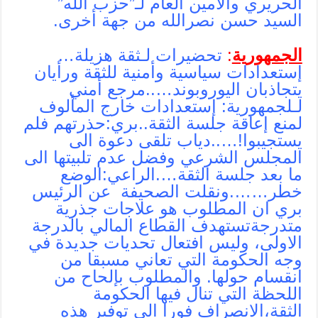
الحريري والامين العام لـ”حزب الله”
السيد حسن نصرالله من جهة أخرى.
الجمهورية
:
تحضيرات لـثقة هزيلة…
إستعدادات سياسية وأمنية للثقة ورأيان
يتجاذبان اليوروبوند…..مرجع أمني
لـلجمهورية: إستعدادات خارج المألوف
لمنع إعاقة جلسة الثقة..بري:حذرتهم فلم
يستجيبوا!…..دياب تلقى دعوة الى
المجلس الشرعي وفضل عدم تلبيتها الى
ما بعد جلسة الثقة….الراعي:الوضع
خطر…….ونقلت الصحيفة عن الرئيس
بري ان المطلوب هو علاجات جذرية
متدرجةتستهدف القطاع المالي بالدرجة
الاولى، وليس افتعال تحديات جديدة في
وجه الحكومة التي تعاني مسبقا من
انقسام حولها. والمطلوب بإلحاح من
اللحظة التي تنال فيها الحكومة
الثقة،الانصراف فورا الى توفير هذه