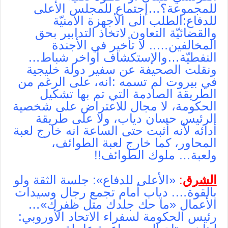
للمجموعة؟…إجتماع للمجلس الأعلى
للدفاع:الطلب الى الأجهزة الامنيّة
والقضائيّة التعاون لاتخاذ التدابير بحق
المخالفين….. لا تأخير في الأجندة
النفطيّة…والإستكشاف أواخر شباط…
ونقلت الصحيفة عن سفير دولة خليجية
في بيروت لم تسمه :انه، على الرغم من
الطريقة الصادمة التي تم بها تشكيل
الحكومة، لا مجال للاعتراض على شخصية
الرئيس حسان دياب، ولا على طريقة
أدائه لأنه أثبت حتى الساعة انه خارج لعبة
المحاور، كما خارج لعبة الطوائف،
ولعبة… ملوك الطوائف!!
الشرق
:
«الأعلى للدفاع»: جلسة الثقة ولو
بالقوة…. دياب أمام تجمع رجال وسيدات
الأعمال «ما حك جلدك متل ظفرك»…
رئيس الحكومة لسفراء الاتحاد الأوروبي: