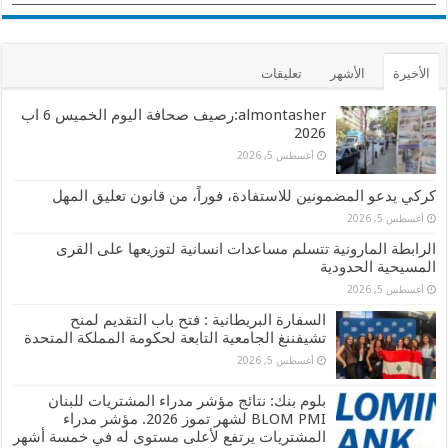
الأخيرة
الأشهر
تعليقات
almontasher:رصيف صحافة اليوم الخميس 6 اب
2026
أغسطس 5, 2026
كركي يدعو المضمونين للاستفادة، فوراً، من قانون تعليق المهل
أغسطس 5, 2026
الرابطة المارونية تتسلم مساعدات انسانية لتوزيعها على القرى
المسيحية الحدودية
أغسطس 5, 2026
السفارة البريطانية : فتح باب التقديم لمنح
تشيفننغ الجامعية التابعة لحكومة المملكة المتحدة
أغسطس 5, 2026
بلوم بنك: نتائج مؤشر مدراء المشتريات للبنان
BLOM PMI لشهر تموز 2026. مؤشر مدراء
المشتريات يرتفع لأعلى مستوى له في خمسة أشهر