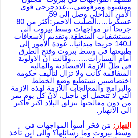
ومشبوه ومرفوضى…عددجرحى قوى
الأمن الداخلي وصل إلى 59
عسكريا…..الصليب الاحمر:أكثر من 80
جريحاً اثر مواجهات وسط بيروت الى
مستشفيات المنطقة.وتقديم الاسعافات
لـ140 جريحا ميدانياً.. عودة الأمور إلى
طبيعتها في وسط بيروت وفتح الطرق
أمام السيارات…….وقالت انّ الاولوية
في ظلّ الازمة الاقتصادية والمالية
المتفاقمة كانت ولا تزال لتأليف حكومة
اختصاصيين تستطيع وضع الخطط
والبرامج والمعالجات اللازمة لهذه الازمة
التي لا تتحمل أي تأجيل، لأنّ كل يوم يمر
من دون معالجتها تنزلق البلاد اكثر فأكثر
الى الانهيار.
ا
لنهار:
مَن فجّر أسوأ المواجهات في
وسط بيروت وما رسائلها؟ والى اين تأخذ