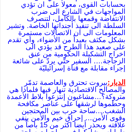
بحسابات القوى، معولا على ان تؤدي
المواجهات في الشارع الى ضرب
الانتفاضة وقمعها بالكامل، لتنصرف
السلطة الى تنفيذ أجنداتها الخاصة. وتشير
المعلومات الى ان الاتصالات مستمرة
بشكل مكثف بعيداً من الأضواء، واَي تقدم
على صعيد هذا الطرح قد يؤدي الى
اخراج التشكيلة الحكومية من عنق
الزجاجة…. السفير حتّي يردّ على شائعة
إجراء مقابلة مع قناة إسرائيليّة
الديار:
بيروت تحترق والعاصمة تدمّر
والمصالح الاقتصادية تنهار فيها فلماذا هي
متروكة؟…مشاغبون إنتزعوا بلاط الأعمدة
وحطموها لرشقها على عناصر مكافحة
الشغب….ساحة حرب بين المحتجين
وقوى الأمن… إحراق خيم والأمن ينفي
علاقته ويحذر أيضا اكثر من 15 باصاً من
طرابلس شاركوا في مواجهات ساحة