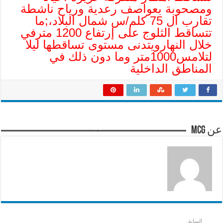
ومصحوبة بعواصف رعدية ورياح ناشطة
تقارب ال 75 كلم/س شمال البلاد،;ما
تتساقط الثلوج على إرتفاع 1200 مترفي
خلال النهارويتدنى مستوى تساقطها ليلا
لتلامس1000متر وما دون ذلك في
المناطق الداخلية
عن mcg
السابق