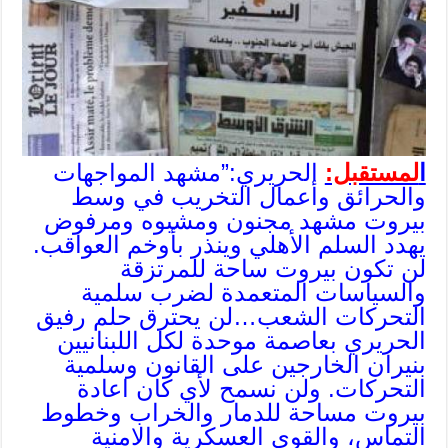
ا
لمستقبل:
الحريري:”مشهد المواجهات
والحرائق وأعمال التخريب في وسط
بيروت مشهد مجنون ومشبوه ومرفوض
يهدد السلم الأهلي وينذر بأوخم العواقب.
لن تكون بيروت ساحة للمرتزقة
والسياسات المتعمدة لضرب سلمية
التحركات الشعب…لن يحترق حلم رفيق
الحريري بعاصمة موحدة لكل اللبنانيين
بنيران الخارجين على القانون وسلمية
التحركات. ولن نسمح لأي كان اعادة
بيروت مساحة للدمار والخراب وخطوط
التماس، والقوى العسكرية والامنية