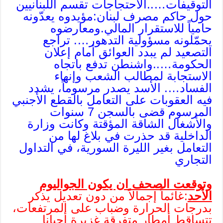
التوقيفات…..الاحتجاجات تقسم اللبنانيين
حول حاكم مصرف لبنان:مؤيدوه يعدّونه
حامياً للاستقرار المالي.ومعارضوه
يحمّلونه مسؤولية التدهور…. تراجع
التصعيد لم يبدد العوائق أمام إعلان
الحكومة…..واشنطن تدفع باتجاه
الاستجابة لمطالب الشعب وإنهاء
الفساد…. الأسد يصدر مرسوماً، يشدد
فيه العقوبات على التعامل بالقطع الأجنبي
المرسوم قضى بالسجن 7 سنوات
والأشغال الشاقة المؤقتة وكانت وزارة
الداخلية قد حذرت في بلاغ لها من
التعامل بغير الليرة السورية، في التداول
التجاري
وتوقعت الصحف ان يكون الجواليوم
الأحد
:غائماً إجمالاً من دون تعديل يذكر
بدرجات الحرارة وضباب على المرتفعات،
تتساقط أمطار متفرقة غزيرة أحيانا