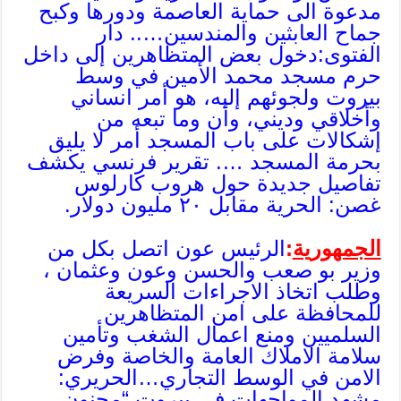
مدعوة الى حماية العاصمة ودورها وكبح
جماح العابثين والمندسين….. دار
الفتوى:دخول بعض المتظاهرين إلى داخل
حرم مسجد محمد الأمين في وسط
بيروت ولجوئهم إليه، هو أمر انساني
وأخلاقي وديني، وأن وما تبعه من
إشكالات على باب المسجد أمر لا يليق
بحرمة المسجد …. تقرير فرنسي يكشف
تفاصيل جديدة حول هروب كارلوس
غصن: الحرية مقابل ٢٠ مليون ‏دولار.
الجمهورية
:
الرئيس عون اتصل بكل من
وزير بو صعب والحسن وعون وعثمان ،
وطلب اتخاذ الاجراءات السريعة
للمحافظة على امن المتظاهرين
السلميين ومنع اعمال الشغب وتأمين
سلامة الاملاك العامة والخاصة وفرض
الامن في الوسط التجاري…الحريري:
مشهد المواجهات في بيروت “مجنون