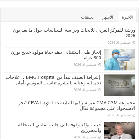
الأخيرة
الأشهر
تعليقات
ورشة للمركز العربي للأبحاث ودراسة السياسات حول ما بعد بون
2026:
أغسطس 6, 2026
إنجاز طبي استثنائي ينقذ حياة مولود خديج بوزن
800 غرام!
أغسطس 6, 2026
إشراقة الصيف تبدأ من BMG Hospital… علاجات
تجميلية وعناية بالبشرة تناسب الموسم بأمان
أغسطس 6, 2026
مجموعة CMA CGM عبر شركتها التابعة CEVA Logistics تُنجز
الاستحواذ على مجموعة فتّال
أغسطس 6, 2026
حبيب يؤكد وقوفه الى جانب نقابتي الصحافة
والمحررين
أغسطس 6, 2026