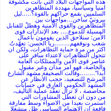
هذه المواجهات البلاد التي باتت مكشوفة
امنيا وسياسيا، مهددة المتظاهرين
السلميين بقمع حراكهم بالقوة؟…..ليل
بيروتيّ ساخن…مواجهات بين
المتظاهرين والقوى الأمنية وهطلٌ للقنابل
المسيلة للدموع…. بعد الإنذارات قوى
الأمن: سنلاحق الذين يقومون بأعمال
شغب ونوقفهم……..ريا الحسن: تعهّدتُ
اكثر من مرة حماية التظاهرات، ولكن ان
تتحول التظاهرات لاعتداء سافر على
عناصر قوى الامن والممتلكات العامة
والخاصة، فهو امر مدان وغير مقبول
أبدا”……..وقالت الصحيفة مشهد الشارع
المرشح للتصعيد، حجب الأنظار عن
المشهد الحكومي الغارق في حسابات
محاصصة ، لا تزال تعقّد عملية التأليف،
من دون ان تعطل المشاورات التي
استمرت بعيدا من الاضواء وسط مفارقة
فاقعة ان الاهتمام السياسي ظل منشغلا