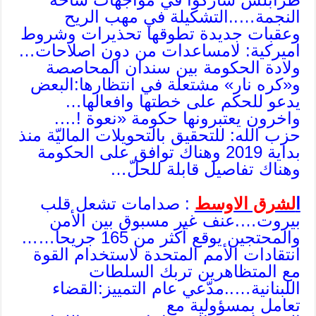
النجمة…..التشكيلة في مهب الريح
وعقبات جديدة تطوقها تحذيرات وشروط
اميركية: لامساعدات من دون اصلاحات…
ولادة الحكومة بين سندان المحاصصة
و«كره نار» مشتعلة في انتظارها:البعض
يدعو للحكم على خطتها وافعالها…
واخرون يعتبرونها حكومة «نعوة !….
حزب الله: للتحقيق بالتحويلات الماليّة منذ
بداية 2019 وهناك توافق على الحكومة
وهناك تفاصيل قابلة للحلّ…
ا
لشرق الاوسط
: صدامات تشعل قلب
بيروت….عنف غير مسبوق بين الأمن
والمحتجين يوقع أكثر من 165 جريحا……
انتقادات الأمم المتحدة لاستخدام القوة
مع المتظاهرين تربك السلطات
اللبنانية…..مدّعي عام التمييز:القضاء
تعامل بمسؤولية مع