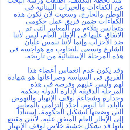
منذ لحظة التكليف، أطلقت ورشة البحث
عن الكفاءات والخبرات اللبنانية في
الوطن والخارج، وسعيت لأن تكون هذه
الكفاءات ضمن فريق عمل حكومي
متجانس يتلاءم من المعايير التي تم
الاتفاق عليها في الإطار العام، ليس لأننا
ضد الأحزاب وإنما لأننا نلمس غليان
الشارع ونسعى للتجاوب مع هواجسه في
هذه المرحلة الإستثنائية من تاريخه.
وقد يكون عدم انغماس أعضاء هذا
الفريق في السياسة وصراعاتها هو شهادة
لهم وليس عليهم وفرصة في هذه
المرحلة الدقيقة لإدارة الدولة بحكمة
وجدارة وشجاعة لوقف الإنهيار والنهوض
بالبلد، أنا اليوم، أجدّد إلتزامي بالمعايير
التي وضعتها لتشكيل الحكومة، استناداً
إلى الإطار العام المتفق عليه، لأنني مقتنع
بأنها قد تشكل خشبة خلاص لوقف الإنهيار