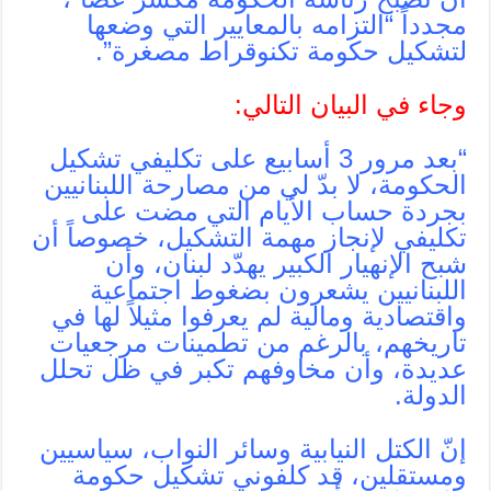
مجدداً “التزامه بالمعايير التي وضعها
لتشكيل حكومة تكنوقراط مصغرة”.
وجاء في البيان التالي
:
“بعد مرور 3 أسابيع على تكليفي تشكيل
الحكومة، لا بدّ لي من مصارحة اللبنانيين
بجردة حساب الأيام التي مضت على
تكليفي لإنجاز مهمة التشكيل، خصوصاً أن
شبح الإنهيار الكبير يهدّد لبنان، وأن
اللبنانيين يشعرون بضغوط اجتماعية
واقتصادية ومالية لم يعرفوا مثيلاً لها في
تاريخهم، بالرغم من تطمينات مرجعيات
عديدة، وأن مخاوفهم تكبر في ظل تحلل
الدولة.
إنّ الكتل النيابية وسائر النواب، سياسيين
ومستقلين، قد كلفوني تشكيل حكومة