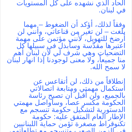
الحاد الذي نشهده على كل المستويات
في لبنان.
وفقاً لذلك، أؤكد أن الضغوط – مهما
بلغت – لن تغير من قناعاتي، وأنني لن
أرضخ للتهويل، لأنني مؤتمن على مهمة
اعتبرها مقدّسة وسأبذل في سبيلها كل
التضحيات وهي شرف لي لأن لبنان أهم
منا جميعاً، ولا معنى لوجودنا إذا انهار لبنان
لا سمح الله.
إنطلاقاً من ذلك، لن أتقاعس عن
استكمال مهمتي ومتابعة اتصالاتي
بالجميع، ولن أقبل أن تصبح رئاسة
الحكومة مكسر عصا، وسأواصل مهمتي
الدستورية لتشكيل حكومة تنسجم مع
الإطار العام المتفق عليه: حكومة
تكنوقراط مصغرة تؤمن حماية اللبنانيين
في الزمن الصعب وتنسجم مع تطلعاتهم،