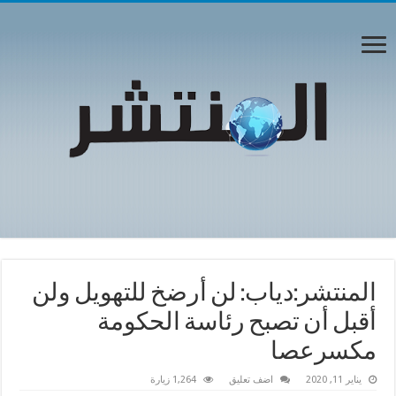
المنتشر:دياب: لن أرضخ للتهويل ولن
أقبل أن تصبح رئاسة الحكومة
مكسرعصا
يناير 11, 2020
اضف تعليق
1,264 زيارة