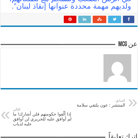
ولديهم مهمة محددة عنوانها إنقاذ لبنان”.
عن mcg
السابق
المنتشر : عون يلتقي سلامة
التالي
إذا ألّفوا حكومتهم فلن أشارك! ما
لم أوافق عليه للحريري لن أوافق
عليه لدياب
اترك تعليقاً