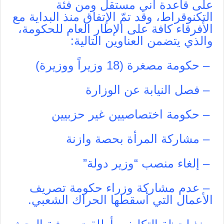
على قاعدة أني مستقل ومن فئة
التكنوقراط، وقد تمّ الإتفاق منذ البداية مع
الأفرقاء كافة على الإطار العام للحكومة،
والذي يتضمن العناوين التالية:
– حكومة مصغرة (18 وزيراً ووزيرة)
– فصل النيابة عن الوزارة
– حكومة اختصاصيين غير حزبيين
– مشاركة المرأة بحصة وازنة
– إلغاء منصب “وزير دولة”
– عدم مشاركة وزراء حكومة تصريف
الأعمال التي أسقطها الحراك الشعبي.