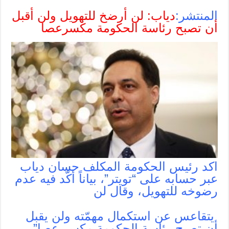
المنتشر:
دياب: لن أرضخ للتهويل ولن أقبل
أن تصبح رئاسة الحكومة مكسرعصا
اكد رئيس الحكومة المكلف حسان دياب
عبر حسابه على “تويتر”، بياناً أكّد فيه عدم
رضوخه للتهويل، وقال لن
يتقاعس عن استكمال مهمّته ولن يقبل
أن تصبح رئاسة الحكومة مكسر عصا”،