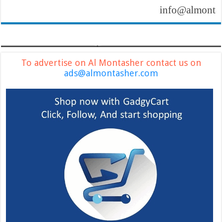
info@almontasher.c
To advertise on Al Montasher contact us on
ads@almontasher.com