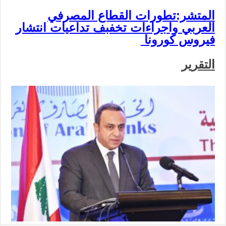
المتشر:تطورات القطاع المصرفي
العربي واجراءات تخفبف تداعيات انتشار
فيروس كورونا
ا
لتقرير