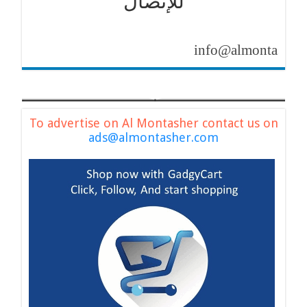
للإتصال
info@almontasher.com
To advertise on Al Montasher contact us on
ads@almontasher.com