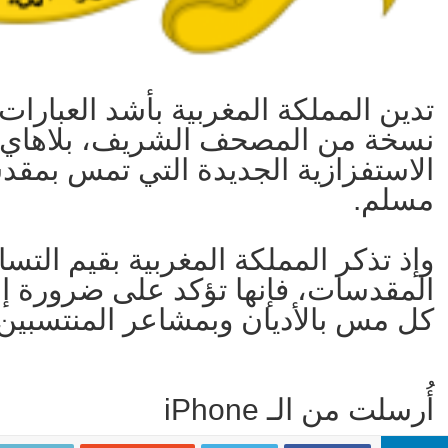
تدين المملكة المغربية بأشد العبارات
نسخة من المصحف الشريف، بلاهاي ال
الاستفزازية الجديدة التي تمس بمقد
مسلم.
وإذ تذكر المملكة المغربية بقيم التس
المقدسات، فإنها تؤكد على ضرورة إع
كل مس بالأديان وبمشاعر المنتسبين ل
‫أُرسلت من الـ iPhone