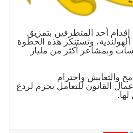
 إقدام أحد المتطرفين بتمزيق
هولندية، وتستنكر هذه الخطوة
سات وبمشاعر أكثر من مليار
امح والتعايش واحترام
مال القانون للتعامل بحزم لردع
ها.