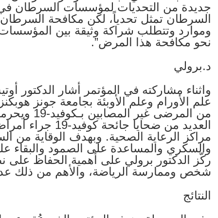
جديدة من التحديات لمؤسسات السرطان في جم
السرطان تمثل تحدياً، لكن مكافحة السرطان أث
وموارد وتتطلب شراكة وثيقة بين المؤسسات لزي
نحو مكافحة هذا المرض”.
د.برولي
واثناء مشاركته في المؤتمر أشار الدكتور أوتي
من المرضى غير
العديد من ضحايا جا
مراكز الرعاية الصحية. وبهدف الوقاية من ال
والسكري والمساعدة على الصمود والبقاء على
ركّز الدكتور برولي على أهمية الحفاظ على نظ
شخص وممارسة الرياضة، والأهم من ذلك عدم
النتائج