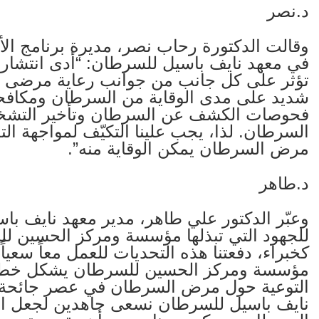
د.نصر
وقالت الدكتورة رحاب نصر، مديرة برنامج ال
تؤثر على كل جانب من جوانب رعاية مرضى الس
شديد على مدى الوقاية من السرطان ومكافحت
فحوصات الكشف عن السرطان وتأخير التشخي
السرطان. لذا، يجب علينا التكيّف لمواجهة الت
مرض السرطان يمكن الوقاية منه”.
د.طاهر
وعبّر الدكتور علي طاهر، مدير معهد نايف با
للجهود التي تبذلها مؤسسة ومركز الحسين للس
كخبراء، دفعتنا هذه التحديات للعمل معاً سعياً
مؤسسة ومركز الحسين للسرطان يشكل خطوة ك
نايف باسيل للسرطان نسعى جاهدين لجعل ال