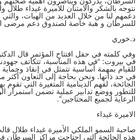
السرطان، يدركون ويناصرون أهمية صحتهم وسل
نتوجه بالشكر والامتنان للأميرة غيداء طلا
دعمهم لنا من خلال العديد من الهبات، والتي
للسرطان و هبة خاصة لصندوق دعم مرضى ا
د.خوري
وفي كلمته في حفل افتتاح المؤتمر قال الدكت
في بيروت: “في هذه المناسبة، تتكاتف جهودنا مع
للقيام بمهمة أساسية تتمثل في إنقاذ وحماية 
في حد ذاتها. ونحن بحاجة إلى التعاون أكثر
الجائحة، لفهم الدينامية المتغيرة التي تقوم 
للتطور ووضع تدابير عملية تضمن استمرار الو
الرعاية لجميع المحتاجين”.
الاميرة غيداء
صاحبة السمو الملكي الأميرة غيداء طلال قالت
هذه الجائحة التي اجتاحت مراكز السرطان في