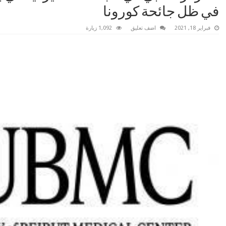
في ظل جائحة كورونا
فبراير 18, 2021
اضف تعليق
1,092 زيارة