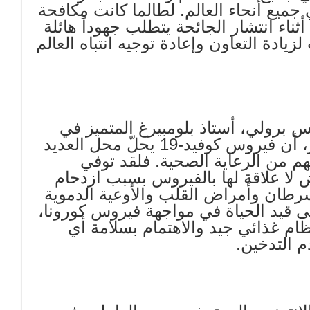
يع أنحاء العالم. لطالما كانت مكافحة
ناء انتشار الجائحة يتطلب جهوداً هائلة
ادة التعاون وإعادة توجيه انتباه العالم
س برولي، أستاذ بلومبيرغ المتميز في
علم الأورام وعلم الأوبئة بجامعة جونز هوبكنز، أن فيروس كوفيد-19 يحلّ محل العديد
 المصابين بـكوفيد-19 ويحرمهم من الرعاية الصحية. فلقد توفي
ئحة كوفيد-19 جراء أمراض لا علاقة لها بالفيروس بسبب ازدحام
سرطان وأمراض القلب والأوعية الدموية
 قيد الحياة في مواجهة فيروس كورونا،
ام غذائي جيد والاهتمام بسلامة أي
 التدخين.