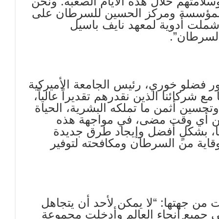
امتهم خلال هذه الأيام الصعبة. ونحن
ل ولمؤسسة ومركز الحسين للسرطان على
 شملت أدوية لمعهد نايف باسيل
لسرطان”.
ور فضلو خوري، رئيس الجامعة الأميركية
 شركائنا الذين نقدرهم تقديراً عالياً،
وتحسين أثمن ما تملكه البشرية، الحياة
 من أي وقت مضى، في مواجهة هذه
بها، بشكلٍ أفضل وإيجاد طرق جديدة
قاية من السرطان ومكافحته لتوفير
 من جهتها: “لا يمكن لأحد أن يتجاهل
 جميع أنحاء العالم وأدخلت مجموعة