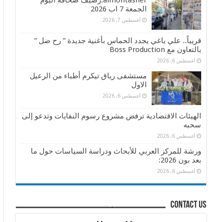
almontasher:رصيف صحافة اليوم
الجمعة 7 اب 2026
أغسطس 7, 2026
قريباً.. علي ياغي يجدد الحماس بأغنية جديدة ” رح ضل ”
بالتعاون مع Boss Production
أغسطس 6, 2026
مستشفى رياق تيكرم أطباء من الرعيل
الاول
أغسطس 6, 2026
الهيئات الاقتصادية ترفض مشروع رسوم النفايات وتدعو إلى
سحبه
أغسطس 6, 2026
ورشة للمركز العربي للأبحاث ودراسة السياسات حول ما
بعد بون 2026:
أغسطس 6, 2026
contact us