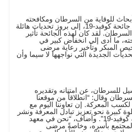
أبحاث للوقاية من السرطان ومكافحته
في معهد نايف باسيل للسرطان: “أدى انتشار جائحة كوفيد-19، إلى بروز تحديات هائلة
رطان. لقد كان لهذه الجائحة تأثير
ه، ما أدى إلى انخفاض كبير في
ص المبكر وتأخير رعاية مرضى
حديات الجديدة التي نواجهها لا سيما وأن
سيل للسرطان، عن امتنانه وتقديره
رطان وقال: “انطلاقاً من موقعنا
 لكسب المعركة. إن تعاوننا اليوم مع
بيرة نحو تعزيز تبادل المعرفة ونشر
التوعية حول مرض السرطان في عصر جائحة كوفيد-19”. وأضاف، “نحن في معهد
مجتمع بأسره، وخاصةً مرضى