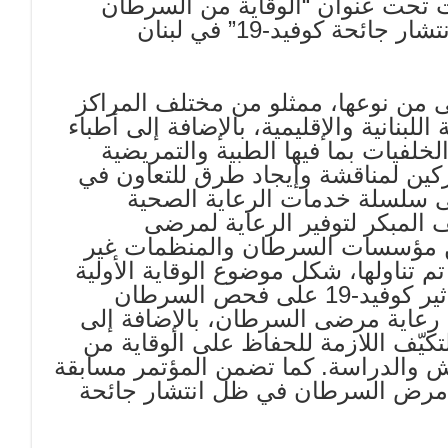
ت تحت عنوان “الوقاية من السرطان
وإعادة تحديد سبل مكافحة المرض في ظل انتشار جائحة كوفيد-19” في لبنان
ى من نوعها، ممثلو من مختلف المراكز
بنانية والإقليمية، بالإضافة إلى أطباء
لفيات بما فيها الطبية والتمريضية
كين لمناقشة وإيجاد طرق للتعاون في
تحديات وعواقب جائحة كوفيد-19 على سلسلة خدمات الرعاية الصحية
 المبكر لتوفير الرعاية لمرضى
من مؤسسات السرطان والمنظمات غير
م تناولها، شكل موضوع الوقاية الأولية
من السرطان في سياق التباعد الاجتماعي وتأثير كوفيد-19 على فحص السرطان
رعاية مرضى السرطان، بالإضافة إلى
كيّف اللازمة للحفاظ على الوقاية من
اش والدراسة. كما تضمن المؤتمر مسابقة
حول مرض السرطان في ظل انتشار جائحة