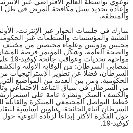
توعوي بواسطة العالم الافتراضي عبر الانترن
والمنطقة.
شارك في جلسات الحوار عبر الإنترنت، الأول
الطبية والمؤسسات والمنظمات غير الحكومية الل
محليين ودوليين وعلماء مختصين من مختلف الخ
والصحة العامة. وشكّل المؤتمر فرصة للمشار
مواجهة 
لمصابي السرطان: من الوقاية الأولية والكشف
السرطان، فضلاً عن تطوير الإستراتيجيات 
الحكومية. ومن بين العديد من المواضيع التي ت
والكشف المبكر ونظرة عامة على استمرارية 
خطط التواصل المجتمعي المبتكرة والقابلة للت
السرطان أثناء الجائحة، عناوين أساسية للنق
حول الفكرة الأكثر إبداعاً لزيادة التوعية 
كوفيد-19.