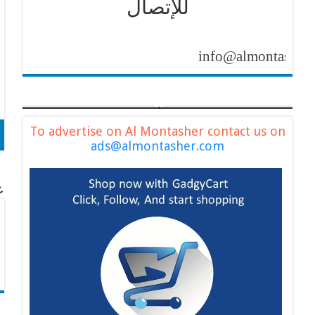
للإتصال
info@almontasher.com
To advertise on Al Montasher contact us on
ads@almontasher.com
عن