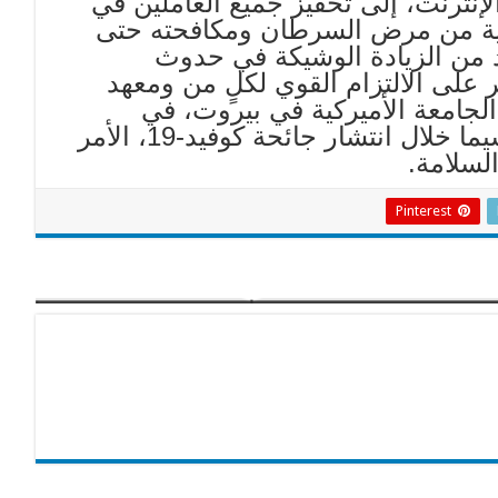
إنترنت، إلى تحفيز جميع العاملين في
اية من مرض السرطان ومكافحته حتى
19، في محاولةٍ للحد من الزيادة الوشيكة في حدوث
على الالتزام القوي لكلٍ من ومعهد
جامعة الأميركية في بيروت، في
مواصلة مساعدة ودعم مرضى السرطان لا سيما خلال انتشار جائحة كوفيد-19، الأمر
لسلامة.
Pinterest