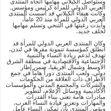
وستواصل الكيلاني مهامها اتجاه المنتدى
العربي الدولي للمرأة كرئيس ومؤسس.
وكانت هيفاء الكيلاني قد أسست المنتدى
العربي الدولي للمرأة منذ 20 عاماً،
وأبدت رغبتها في التنحي وتسلم مهامها
لخلف جديد.
وكان المنتدى العربي الدولي للمرأة قد
انطلق كمؤسسة تنموية مقرها في لندن،
تهدف لدعم ريادة النساء والتنمية
الاجتماعية والاقتصادية في منطقة الشرق
الأوسط وشمال أفريقيا، ضمن إطار
دولي. ولعب المنتدى دوراً هاماً في جمع
الأطراف ذات العلاقة من الحكومات
والشركات والمجتمع المدني والمؤسسات
الأكاديمية ووسائل الإعلام، لتطوير
مبادرات هامة تعنى ببناء القدرات
والمهارات وتعزيز قيادة النساء العرب،
ويؤمن المنتدى بأن تمكين النساء عامل