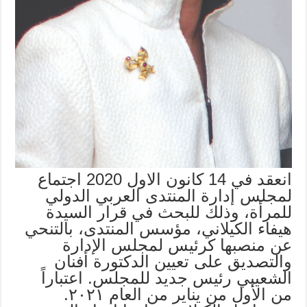
انعقد في 14 كانون الاول 2020 اجتماع
لمجلس إدارة المنتدى العربي الدولي
للمرأة، وذلك للبحث في قرار السيدة
هيفاء الكيلاني، مؤسس المنتدى، بالتنحي
عن منصبها كرئيس لمجلس الإدارة
والتصديق على تعيين الدكتورة أفنان
الشعيبي رئيس جديد للمجلس. اعتباراً
من الأول من يناير من العام ٢٠٢١.