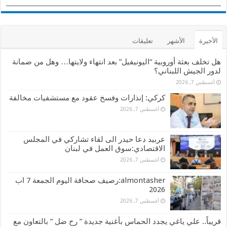
الأخيرة
الأشهر
تعليقات
هل تخلف بعثة أوروبية “اليونيفيل” بعد انتهاء ولايتها… وهل من ضمانة
لدور الجيش اللبناني؟
أغسطس 7, 2026
كركي: إنذارات وفسخ عقود مع مستشفيات مخالفة
أغسطس 7, 2026
عربيد دعا حيدر الى لقاء تشاركي في المجلس
الاقتصادي:سوق العمل في لبنان
أغسطس 7, 2026
almontasher:رصيف صحافة اليوم الجمعة 7 اب
2026
أغسطس 7, 2026
قريباً.. علي ياغي يجدد الحماس بأغنية جديدة ” رح ضل ” بالتعاون مع