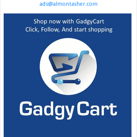
ads@almontasher.com