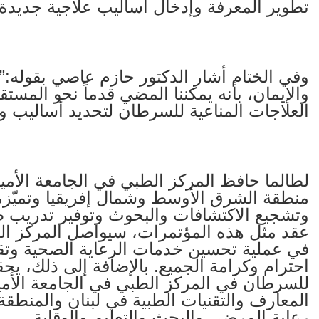
تطوير المعرفة وإدخال أساليب علاجية جديد
وفي الختام أشار الدكتور حازم عاصي بقوله:” إ
والإيمان، بأنه يمكننا المضي قدماً نحو المس
العلاجات المناعية للسرطان لتحديد أساليب و
لطالما حافظ المركز الطبي في الجامعة الأمي
منطقة الشرق الأوسط وشمال إفريقيا وتميّزه
وتشجيع الاكتشافات والبحوث وتوفير تدريب ط
عقد مثل هذه المؤتمرات، سيواصل المركز الط
في عملية تحسين خدمات الرعاية الصحية وتق
احترام وكرامة الجميع. بالإضافة إلى ذلك، يح
للسرطان في المركز الطبي في الجامعة الأم
المعارف والتقنيات الطبية في لبنان والمنطق
رعاية المرضى والبحث والتعليم والوقاية
.