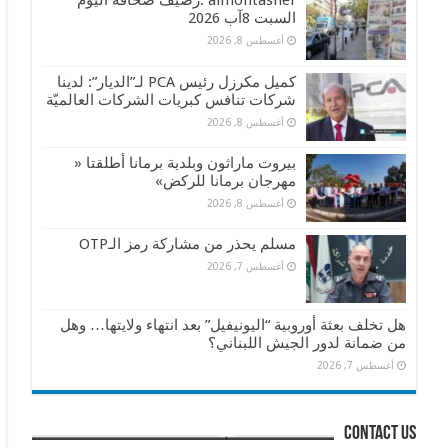
almontasher :رصيف صحافة اليوم
السبت 8آب 2026
أغسطس 8, 2026
كميل مكرزل رئيس PCA لـ”الديار”: لدينا
شركات تنافس كبريات الشركات العالميّة
أغسطس 8, 2026
بيروت ماراثون وبلدية برمانا أطلقتا «
مهرجان برمانا للركض»
أغسطس 8, 2026
مسلم يحذر من مشاركة رمز الـOTP
أغسطس 7, 2026
هل تخلف بعثة أوروبية “اليونيفيل” بعد انتهاء ولايتها… وهل
من ضمانة لدور الجيش اللبناني؟
أغسطس 7, 2026
contact us