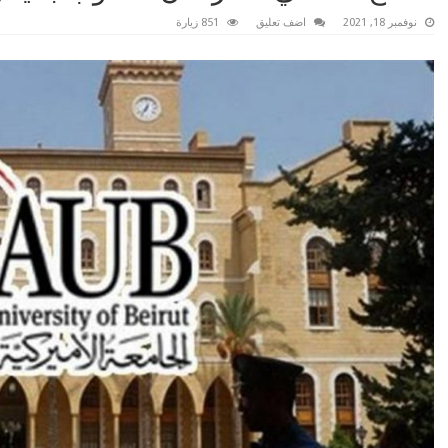
نوفمبر 18, 2021
اضف تعليق
851 زيارة