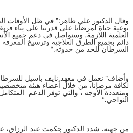
وقال الدكتور علي طاهر:” في ظل الأوقات الصع
نوعية حياة لمرضانا على قدرتنا على بناء فري
العلمية اللازمة. وسنواصل في دعم جميع الأن
دائم بجميع الطرق العلاجية وترسيخ المعرفة 
السرطان للحد من حدوثه
“.
وأضاف” نعمل في معهد نايف باسيل للسرطا
لكافة مرضانا، من خلال أعضاء هيئة متخصصي
ومتعددة الأوجه ، والتي توفر الدعم المتكام
النواحي
“.
من جهته، شدد الدكتور حكمت عبد الرزاق، عل