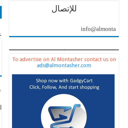
للإتصال
info@almontasher.com
عن
To advertise on Al Montasher contact us on
ads@almontasher.com
ا