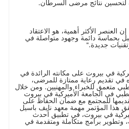
ة لتحسين نتائج مرضى السرطان
.
ن العنصر الأكثر أهمية، هو الاعتقاد
تقبل بحماسة دائمة وجهود متواصلة في
تقنيات جديدة
“.
ركية في بيروت على مكانته الرائدة في
 في تقديم رعاية ممتازة للمرضى،
بي متعمق للخبراء والمهنيين. ومن خلال
بي في الجامعة الأميركية في بيروت
ديمها للمجتمع مع ضمان الحفاظ على
قق هذا المؤتمر مهمة معهد نايف باسيل
يركية في بيروت، في تطبيق أحدث
ة، وتطوير برامج متكاملة ومتقدمة في