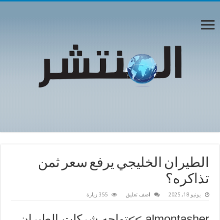
الطيران الخليجي يرفع سعر ثمن
تذاكره؟
يونيو 18, 2025
اضف تعليق
355 زيارة
almontasher >>تواجه شركات الطيران