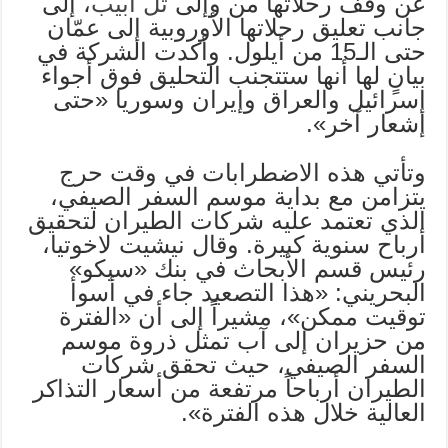
عن وقف رحلاتها من وإلى
تل أبيب
، إلى
جانب تعليق رحلاتها الأوروبية إلى عمّان
حتى الـ15 من أيلول. وأكدت الشركة في
بيانٍ لها أنها ستتجنب التحليق فوق أجواء
إسرائيل والعراق وإيران وسوريا «حتى
إشعار آخر».
وتأتي هذه الاضطرابات في وقت حرج
يتزامن مع بداية موسم السفر الصيفي،
الذي تعتمد عليه شركات الطيران لتحقيق
أرباح سنوية كبيرة. وقال نيشيت لاخوتيا،
رئيس قسم الأبحاث في بنك «سيكو»
البحريني: «هذا التصعيد جاء في أسوأ
توقيت ممكن»، مشيراً إلى أن «الفترة
من حزيران إلى آب تمثل ذروة موسم
السفر الصيفي، حيث تحقق شركات
الطيران أرباحاً مرتفعة من أسعار التذاكر
العالية خلال هذه الفترة».