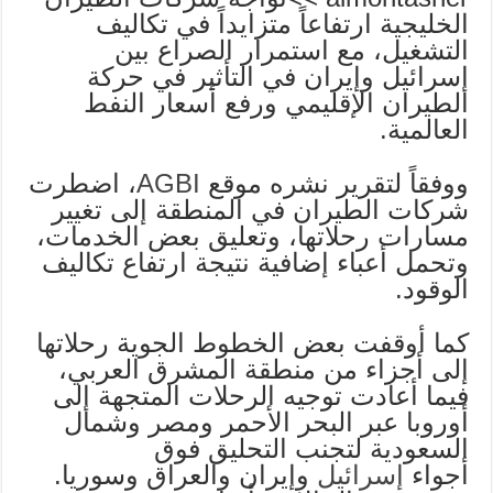
الخليجية ارتفاعاً متزايداً في تكاليف
التشغيل، مع استمرار الصراع بين
إسرائيل وإيران في التأثير في حركة
الطيران الإقليمي ورفع أسعار النفط
العالمية.
ووفقاً لتقرير نشره موقع
AGBI
، اضطرت
شركات الطيران في المنطقة إلى تغيير
مسارات رحلاتها، وتعليق بعض الخدمات،
وتحمل أعباء إضافية نتيجة ارتفاع تكاليف
الوقود.
كما أوقفت بعض الخطوط الجوية رحلاتها
إلى أجزاء من منطقة المشرق العربي،
فيما أعادت توجيه الرحلات المتجهة إلى
أوروبا عبر البحر الأحمر ومصر وشمال
السعودية لتجنب التحليق فوق
أجواء
إسرائيل
وإيران والعراق وسوريا.