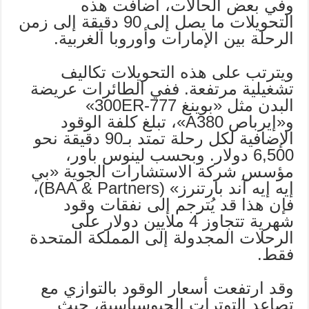
وفي بعض الحالات، أضافت هذه
التحويلات ما يصل إلى 90 دقيقة إلى زمن
الرحلة بين الإمارات وأوروبا الغربية.
ويترتب على هذه التحويلات تكاليف
تشغيلية مرتفعة. ففي الطائرات عريضة
البدن مثل «بوينغ 777-300ER»
و«إيرباص A380»، تبلغ كلفة الوقود
الإضافية لكل رحلة تمتد بـ90 دقيقة نحو
6,500 دولار. وبحسب لينوس باور،
مؤسس شركة الاستشارات الجوية «بي
إيه إيه آند بارتنرز» (BAA & Partners)،
فإن هذا قد يُترجم إلى نفقات وقود
شهرية تتجاوز 4 ملايين دولار على
الرحلات المجدولة إلى المملكة المتحدة
فقط.
وقد ارتفعت أسعار الوقود بالتوازي مع
تصاعد التوترات الجيوسياسية، حيث