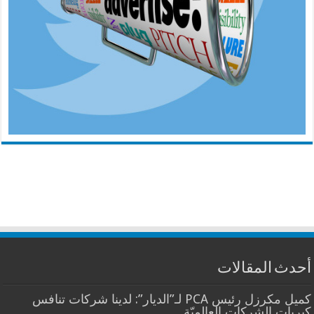
أحدث المقالات
كميل مكرزل رئيس PCA لـ”الديار”: لدينا شركات تنافس
كبريات الشركات العالميّة