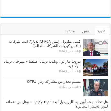
الأخيرة
الأشهر
تعليقات
كميل مكرزل رئيس PCA لـ”الديار”: لدينا شركات
تنافس كبريات الشركات العالميّة
أغسطس 8, 2026
بيروت ماراثون وبلدية برمانا أطلقتا « مهرجان برمانا
للركض»
أغسطس 8, 2026
مسلم يحذر من مشاركة رمز الـOTP
أغسطس 7, 2026
هل تخلف بعثة أوروبية “اليونيفيل” بعد انتهاء ولايتها… وهل من ضمانة
لدور الجيش اللبناني؟