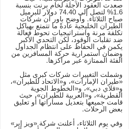
صعدت العقود الآجلة لخام برنت بنسبة
1.6% لتصل إلى 74.40 دولار للبرميل
صباح الثلاثاء. وأوضح باور أن شركات
الطيران الخليجية عادةً ما تتمتع بهياكل
تكلفة مرنة واستراتيجيات تحوط فعالة
ضد تقلبات الوقود، لكن التحدي الأكبر
يكمن في الحفاظ على انتظام الجداول
وضمان استمرارية حركة المسافرين من
الفئة الممتازة عبر مراكزها.
وشملت التغييرات شركات كبرى مثل
«طيران الإمارات»، و«الاتحاد للطيران»،
و«
فلاي دبي
»، و«الخطوط الجوية
القطرية»، و«العربية للطيران»، حيث
قامت جميعها بتعديل مساراتها أو تعليق
بعض الرحلات.
وفي يوم الثلاثاء، أعلنت شركة «ويز إير»