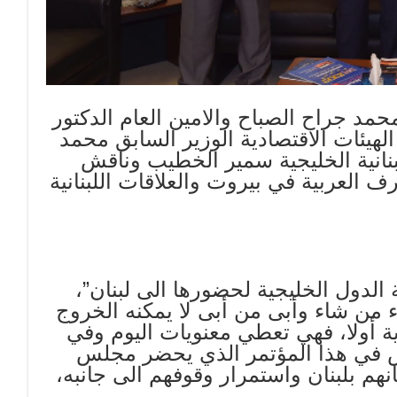
مد جراح الصباح والامين العام الدكتور
هيئات الاقتصادية الوزير السابق محمد
نانية الخليجية سمير الخطيب وناقش
 العربية في بيروت والعلاقات اللبنانية
لدول الخليجية لحضورها الى لبنان”،
اء من شاء وأبى من أبى لا يمكنه الخروج
ة أولا، فهي تعطي معنويات اليوم وفي
 في هذا المؤتمر الذي يحضر مجلس
نهم بلبنان واستمرار وقوفهم الى جانبه،