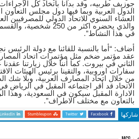
جوزيف طربيه، وقد بدأنا باتخاذ كل الاجراءات
الدول العربية وبما فيها دول مجلس التعاون ا
العشاء السنوي للاتحاد الدولي للمصرفيين ال
في هذا النشاط”.
أضاف: “أما بالنسبة للقائنا مع دولة الرئيس 
عقد مؤتمر ضخم مثل مؤتمرات اتحاد المصارف
الثاني في بيروت. كما أننا خلال زيارتنا عقد
سفارات اوروبية، والتقينا برئيس الهيئات الاقت
من خلال اتحاد المصارف العربية، وبلا شك الط
الاتحاد قد أقر اجتماعه المقبل في الرياض ف
الادارة المقبل سيكون في السعودية، وهذا الر
بالتعاون مع مختلف الاطراف”.
LinkedIn
Stumbleupon
Twitter
Facebook
شاركها