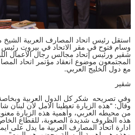
استقل رئيس اتحاد المصارف العربية الشيخ مح
وسام فتوح في مقر الاتحاد في بيروت رئيس ال
شقير ورئيس إتحاد مجالس رجال الأعمال اللب
المجتمعون موضوع انعقاد مؤتمر اتحاد المصارف
مع دول الخليج العربي.
شقير
وفي تصريحه شكر كل الدول العربية وبخاصة ا
وقال: “هذه الزيارة تعطينا الامل لأن لبنان ش
من محيطه العربي، وأهمية هذه الزيارة معنوي
هذه الظروف شديدة الصعوبة، للقطاع الخاص
ادارة اتحاد المصارف العربية ما يدل على ايما
وهذه هي اهمية الرسالة وحضورهم اليوم”.