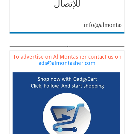
للإتصال
info@almontasher.com
To advertise on Al Montasher contact us on
ads@almontasher.com