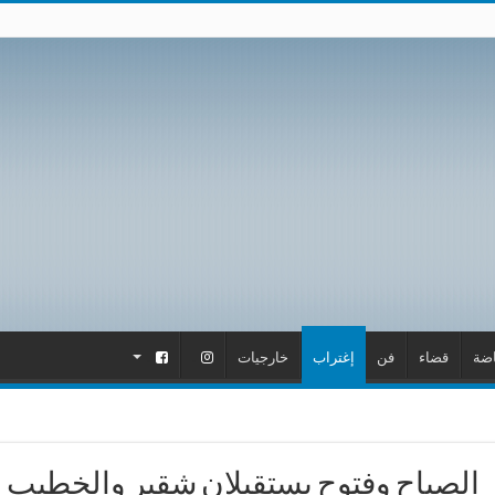
اضة
قضاء
فن
إغتراب
خارجيات
.
.
الصباح وفتوح يستقبلان شقير والخطيب