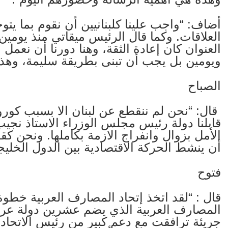
أضاف: “واجب علينا كلبنانيين أن نقوم بما يتو
العلاقات. وكما قال الرئيس ميقاتي منذ يومين خ
العنوان كان إعادة الثقة، وهنا دورنا أن نعمل
ويومين بل يجب أن تبنى بطريقة سليمة، وهذا هو
الصباح
قال: “نحن لم ننقطع عن لبنان الا بسبب كورون
قابلنا دولة رئيس مجلس الوزراء الاستاذ نج
الأمل بزوال وانفراج الازمة بكاملها. ونحن 
أن ينشط الحركة الاقتصادية بين الدول الخليجي
فتوح
قال : “لقد اتخذ إتحاد المصارف العربية خطوة
المصارف العربية الذي يضم عشرين دولة عرب
جريئة ترافقت مع دعم كبير من رئيس الاتحاد 