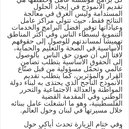
تقديم الأنموذج في إيجاد الحلول
المستدامة وليس الغرق في معالجة
النتائج فقط، حيث تتولى مراكز عامل
وعياداتها توفير أفضل البرامج والخدمات
التنموية لبسطاء الناس وفي أكثر المناطق
تهميشاً لمساندتهم للوصول إلى حقوقهم
الأساسية في الصحة والتعليم والحماية،
لافتاً إلى أن صون حق الناس بالوصول
إلى الحقوق الأساسية يتطلب تضامن
عالمي وتحمّل مسؤولية من قبل صنّاع
القرار والمؤثرين، كما يتطلب تقديم
الأنموذج الناجح الذي يحتذى به لبناء دولة
المواطنة والعدالة الاجتماعية والتحرر
الوطني وفي المقدمة القضية
الفلسطينية، وهو ما انشغلت عامل ببنائه
خلال مسيرتها في لبنان وحول العالم.
وفي ختام الزيارة تحدث أياكي حول