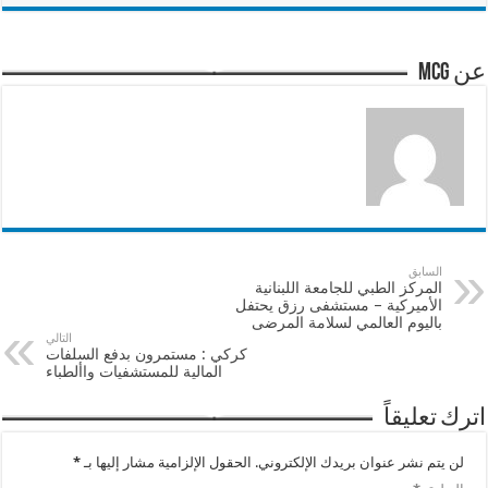
عن mcg
السابق
المركز الطبي للجامعة اللبنانية
الأميركية – مستشفى رزق يحتفل
باليوم العالمي لسلامة المرضى
التالي
كركي : مستمرون بدفع السلفات
المالية للمستشفيات واألطباء
اترك تعليقاً
لن يتم نشر عنوان بريدك الإلكتروني.
الحقول الإلزامية مشار إليها بـ
*