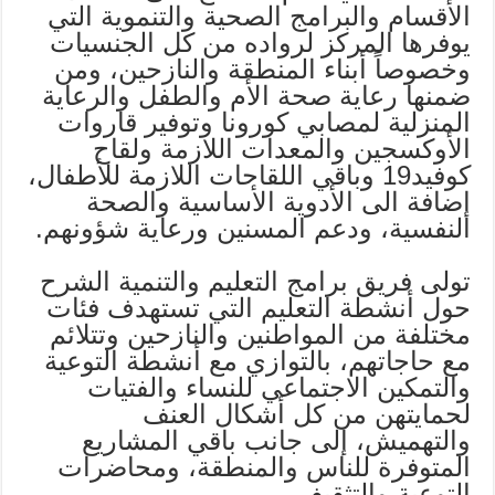
الأقسام والبرامج الصحية والتنموية التي
يوفرها المركز لرواده من كل الجنسيات
وخصوصاً أبناء المنطقة والنازحين، ومن
ضمنها رعاية صحة الأم والطفل والرعاية
المنزلية لمصابي كورونا وتوفير قاروات
الأوكسجين والمعدات اللازمة ولقاح
كوفيد19 وباقي اللقاحات اللازمة للأطفال،
إضافة الى الأدوية الأساسية والصحة
النفسية، ودعم المسنين ورعاية شؤونهم.
تولى فريق برامج التعليم والتنمية الشرح
حول أنشطة التعليم التي تستهدف فئات
مختلفة من المواطنين والنازحين وتتلائم
مع حاجاتهم، بالتوازي مع أنشطة التوعية
والتمكين الاجتماعي للنساء والفتيات
لحمايتهن من كل أشكال العنف
والتهميش، إلى جانب باقي المشاريع
المتوفرة للناس والمنطقة، ومحاضرات
التوعية والتثقيف.