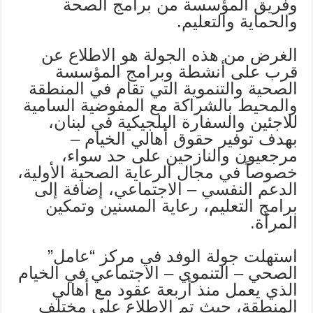
وفريق المؤسسة من برامج الصحة
والحماية والتعليم.
الغرض من هذه الجولة هو الاطلاع عن
قرب على أنشطة وبرامج المؤسسة
الصحية والتنموية التي تقام في المنطقة
والمحيط بالشراكة مع المفوضية السامية
للاجئين والسفارة البلجيكية في لبنان،
بهدف توفير حقوق أهالي الخيام –
مرجعيون والنازحين على حد سواء،
خصوصاً في مجال الرعاية الصحية الأولية،
الدعم النفسي – الاجتماعي، إضافة إلى
برامج التعليم، رعاية المسنين وتمكين
المرأة.
استهلت جولة الوفد في مركز “عامل”
الصحي – التنموي – الاجتماعي في الخيام
الذي يعمل منذ أربعة عقود مع أهالي
المنطقة، حيث تم الاطلاع على مختلف