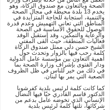
الصحة وبالتعاون مع صندوق الزكاة، وهو
يخدم 13 بلدة محيطة في مجال الصحة
والتنمية، استجابة للحاجة المتزايدة في
المناطق التي تعاني التهميش وعدم قدرة
الوصول للحقوق الاساسية في الصحة
والرعاية والتمكين، وقد استقبل الوفد
فعاليات المنطقة، حيث ألقى المفتي
الشيخ حسن دلي ممثل صندوق الزكاة
كلمة رحب فيها بالزوار وتحدث حول
أهمية التعاون بين مؤسسة عامل الدولية
ودار الفتوى بإشراف وزارة الصحة بما
في ذلك من خير للناس في ظل الظروف
الصعبة التي يمر بها لبنان.
كما كانت كلمة لرئيس بلدية كفرشوبا
الدكتور قاسم القادري حيّا فيها النضال
الإنساني الذي تخوضه عامل بدعم من
شركائها، تلتها كلمة لرئيس بلدية