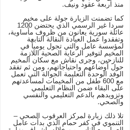
منذ أربعة عقود ونيف.
كما تضمنت الزيارة جولة على مخيم
سردا غير الرسمي الذي يحتضن 1200
عائلة سورية يعانون من ظروف مأساوية،
وتفقدوا عمل العيادة النقالة التابعة
لمؤسسة عامل والتي تجول يومياً في
المخيم لتوفير الرعاية الصحية اللازمة
للنازحين، وجرى نقاش مع سكان المخيم
حول أوضاعهم واحتياجاتهم، ومن ثم تفقد
الوفد الوحدة التعليمة الجوالة التي تعمل
مع 600 طفل من المخيمات لمساعدتهم
على البقاء ضمن النظام التعليمي
وتزويدهم بالدعم التعليمي والنفسي
والصحي.
تلا ذلك زيارة لمركز العرقوب الصحي –
التنموي في كفر حمام الذي بدأت عامل
العمل مع الناس من خلاله بإشراف وزارة