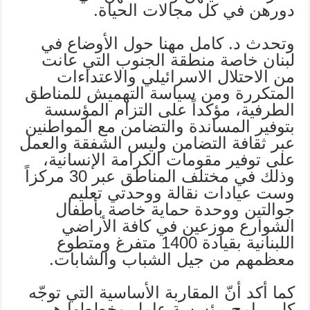
دورهن في كل مجالات الحياة.
وتحدث د. كامل مهنا حول الأوضاع في
لبنان خاصة منطقة الجنوب التي عانت
من الاحتلال الاسرائيلي والاعتداءات
المتكررة ومن سياسة التهميش للمناطق
الطرفية، مؤكداً على التزام المؤسسة
بتوفير المساندة والتضامن مع المواطنين
عبر ثقافة التضامن وليس الشفقة والعمل
على توفير مقومات الكرامة الإنسانية،
وذلك في مختلف المناطق عبر 30 مركزاً
وست عيادات نقالة ووحدتي تعليم
جوالتين ووحدة حماية خاصة بأطفال
الشوارع موزعين في كافة الأراضي
اللبنانية بقيادة 1400 متفرغ ومتطوع
معظمهم من جيل الشباب والشابات.
كما أكد أنّ المقاربة الأساسية التي توجّه
كل برامج مؤسسة عامل وخططها هي