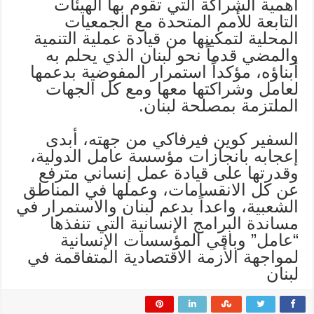
أهمية الشراكة التي تقوم بها الهيئات
التابعة للأمم المتحدة مع الجمعيات
المحلية لتمكينها من قيادة عملية التنمية
والمضي قدماً نحو لبنان الذي يحلم به
أبناؤه، مؤكداً استمرار المفوضية بدعمها
لعامل وشراكتها معها ومع كل الجهات
الملتزمة بمصلحة لبنان.
السفير كوين فيرفاكي من جهته، أبدى
إعجابه بانجازات مؤسسة عامل الدولية،
وقدرتها على قيادة عمل إنساني مترفع
عن كل الانقسامات، وعملها في المناطق
الشعبية، واعداً بدعم لبنان والاستمرار في
مساندة البرامج الإنسانية التي تنفذها
“عامل” وباقي المؤسسات الإنسانية
لمواجهة الأزمة الاقتصادية المتفاقمة في
لبنان