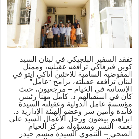
تفقد السفير البلجيكي في لبنان السيد
كوين فيرفاكي ترافقه عقيلته، وممثل
المفوضية السامية للاجئين أياكي إيتو في
لبنان ترافقه عقيلته، برامج “عامل”
الإنسانية في الخيام – مرجعيون، حيث
كان في استقبالهم د. كامل مهنا رئيس
مؤسسة عامل الدولية وعقيلته السيدة
فايدة وأمين سر وعضو الهيئة الإدارية د.
ابراهيم بيضون ورجل الأعمال السيد علي
نعمة النسر ومسؤولة مركز الخيام
الصحي – التنموي السيدة ميسم حيدر