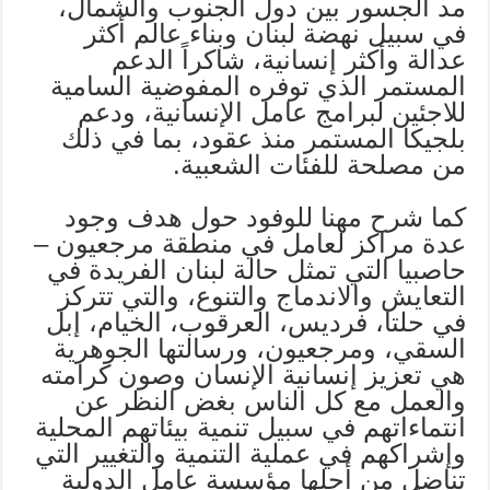
مد الجسور بين دول الجنوب والشمال،
في سبيل نهضة لبنان وبناء عالم أكثر
عدالة وأكثر إنسانية، شاكراً الدعم
المستمر الذي توفره المفوضية السامية
للاجئين لبرامج عامل الإنسانية، ودعم
بلجيكا المستمر منذ عقود، بما في ذلك
من مصلحة للفئات الشعبية.
كما شرح مهنا للوفود حول هدف وجود
عدة مراكز لعامل في منطقة مرجعيون –
حاصبيا التي تمثل حالة لبنان الفريدة في
التعايش والاندماج والتنوع، والتي تتركز
في حلتا، فرديس، العرقوب، الخيام، إبل
السقي، ومرجعيون، ورسالتها الجوهرية
هي تعزيز إنسانية الإنسان وصون كرامته
والعمل مع كل الناس بغض النظر عن
انتماءاتهم في سبيل تنمية بيئاتهم المحلية
وإشراكهم في عملية التنمية والتغيير التي
تناضل من أجلها مؤسسة عامل الدولية