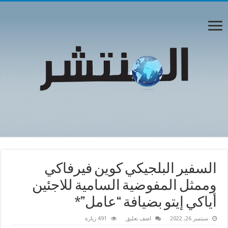
السفير البلجيكي كوين فيرفاكي
وممثل المفوضية السامية للاجئين
أياكي إيتو بضيافة “عامل”*
سبتمبر 26, 2022
اضف تعليق
491 زيارة