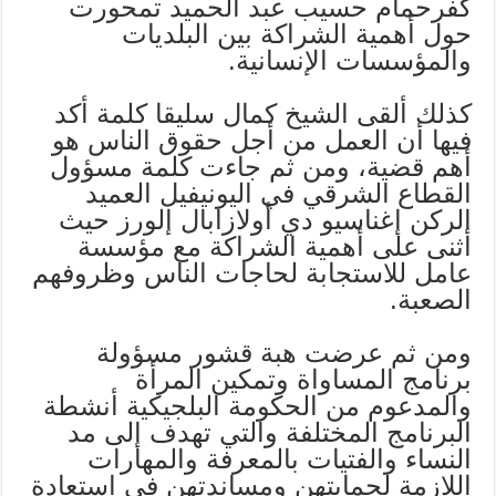
كفرحمام حسيب عبد الحميد تمحورت
حول أهمية الشراكة بين البلديات
والمؤسسات الإنسانية.
كذلك ألقى الشيخ كمال سليقا كلمة أكد
فيها أن العمل من أجل حقوق الناس هو
أهم قضية، ومن ثم جاءت كلمة مسؤول
القطاع الشرقي في اليونيفيل العميد
الركن إغناسيو دي أولازابال إلورز حيث
أثنى على أهمية الشراكة مع مؤسسة
عامل للاستجابة لحاجات الناس وظروفهم
الصعبة.
ومن ثم عرضت هبة قشور مسؤولة
برنامج المساواة وتمكين المرأة
والمدعوم من الحكومة البلجيكية أنشطة
البرنامج المختلفة والتي تهدف إلى مد
النساء والفتيات بالمعرفة والمهارات
اللازمة لحمايتهن ومساندتهن في استعادة