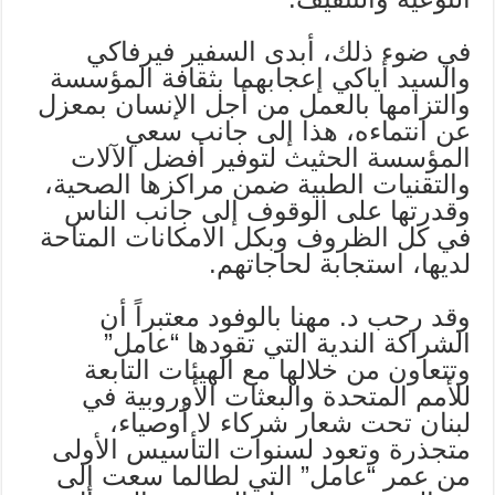
في ضوء ذلك، أبدى السفير فيرفاكي
والسيد أياكي إعجابهما بثقافة المؤسسة
والتزامها بالعمل من أجل الإنسان بمعزل
عن انتماءه، هذا إلى جانب سعي
المؤسسة الحثيث لتوفير أفضل الآلات
والتقنيات الطبية ضمن مراكزها الصحية،
وقدرتها على الوقوف إلى جانب الناس
في كل الظروف وبكل الامكانات المتاحة
لديها، استجابة لحاجاتهم.
وقد رحب د. مهنا بالوفود معتبراً أن
الشراكة الندية التي تقودها “عامل”
وتتعاون من خلالها مع الهيئات التابعة
للأمم المتحدة والبعثات الأوروبية في
لبنان تحت شعار شركاء لا أوصياء،
متجذرة وتعود لسنوات التأسيس الأولى
من عمر “عامل” التي لطالما سعت إلى