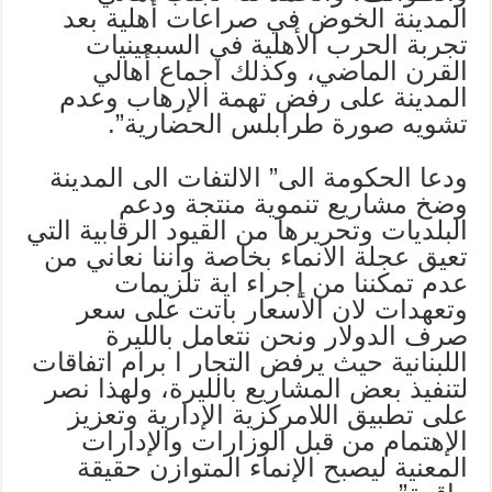
المدينة الخوض في صراعات أهلية بعد
تجربة الحرب الأهلية في السبعينيات
القرن الماضي، وكذلك اجماع أهالي
المدينة على رفض تهمة الإرهاب وعدم
تشويه صورة طرابلس الحضارية”.
ودعا الحكومة الى” الالتفات الى المدينة
وضخ مشاريع تنموية منتجة ودعم
البلديات وتحريرها من القيود الرقابية التي
تعيق عجلة الانماء بخاصة واننا نعاني من
عدم تمكننا من إجراء اية تلزيمات
وتعهدات لان الأسعار باتت على سعر
صرف الدولار ونحن نتعامل بالليرة
اللبنانية حيث يرفض التجار ا برام اتفاقات
لتنفيذ بعض المشاريع بالليرة، ولهذا نصر
على تطبيق اللامركزية الإدارية وتعزيز
الإهتمام من قبل الوزارات والإدارات
المعنية ليصبح الإنماء المتوازن حقيقة