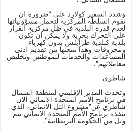
وشدد السفير كولارد على “ضرورة ان
تقوم السلطة المركزية لتحمل مسؤولياتها
لعدم قدرة البلدية في ظل مركزية القرار
على التحرك بحرية ولا يمكن ان تكون
بلدية كبلدية طرابلس بدون كهرباء
ومحروقات وهذا يمعنها من تقديم ادنى
المساعدات والخدمات للموطنين وتخليص
معاملاتهم”.
شاطري
وتحدث المدير الإقليمي لمنطقة الشمال
في برنامج الأمم المتحدة الانمائي الان
شاطري عن”مشروع التل الانمائي، الذي
ينفذه برنامج الأمم المتحدة الانمائي بتم
ويل من الحكومة البريطانية”.