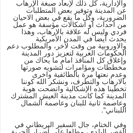
والإدارية، كل ذلك لإبعاد صبغة الإرهاب
عن المدينة وتوفير بعض المتطلبات
الضرورية، وكل ما يقع في بعض الاحيان
من احداث او اشكالات مؤسفة هو عمل
فردي وليس له علاقة بالارهاب، وهذا
يحدث أيضا في المدن الأمريكية
والاوروبية من وقت لأخر، والمطلوب دعم
الحكومات الغربية لتعزيز دور المدينة
وإغلاق كل المنافذ امام ما يحاك من
مخططات ومؤامرات لتشويه صورتها
وعدم نعتها مرة بالطائفية واخرى
بالارهاب والتطرف، ونشكر الله كوننا
تخطينا هذه الإشكالية واتضحت هوية
المدينة كما كانت مدينة العيش المشترك
وعاصمة ثانية للبنان وعاصمة الشمال
اللبناني”.
وفي الختام، جال السفير البريطاني في
القصر البلدي، مطلعا على أضرار الحريق