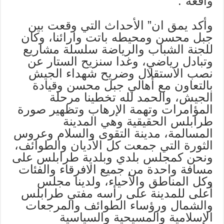
واقعة”.
وأكد يمق ان” الأحداث التي وقعت بين
جبل محسن ومحيطه باتت وارائنا، وكان
للجنة الشباب والرياضة سلسلة مشاريع
وتبادل رياضي، وغدا سنزيح الستار عن
نصب الاستقلال وضريح شهداء الجيش
بالتعاون مع أهالي جبل محسن وقيادة
الجيش، والحمد لله تخطينا مرحلة
المؤامرات وتهمة الإرهاب وتظهير صورة
طرابلس الحقيقية وهي المدينة
المسالمة، مدينة التقوى والسلام وعروس
الثورة التي جمعت كل الأديان والطوائف،
ونحن كمجلس بلدي وبلدية طرابلس على
مسافة واحدة من جميع الافرقاء والفئات
وكل المناطق والأحياء، ولدينا مجلس
أعلى للمدينة على رأسه مفتي طرابلس
والشمال ورؤساء الطوائف والمرجعات
الإسلامية والمسيحية والسياسية