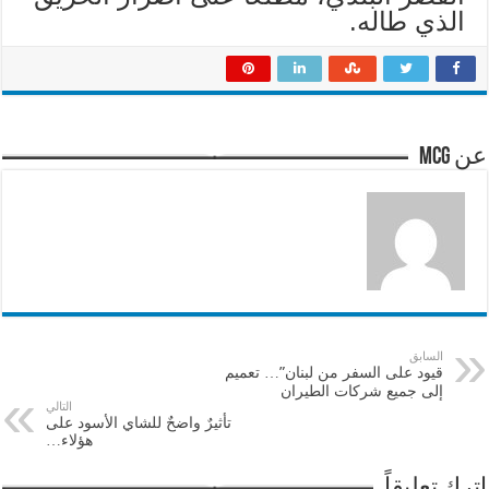
الذي طاله.
عن mcg
السابق
قيود على السفر من لبنان”… تعميم
إلى جميع شركات الطيران
التالي
تأثيرٌ واضحٌ للشاي الأسود على
هؤلاء…
اترك تعليقاً