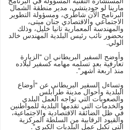
المستشارة التقنية المسؤولة في البرنامج
مارينا لو جوديتشي، مدير منطقة الشمال
البرنامج الآن شاطري، ومسؤولة التطوير
الاجتماعي والاقتصادي جنان ميتى،
والمهندسة المعمارية تانيا خليل، وذلك
بحضور نائب رئيس البلدية المهندس خالد
الولي.
وأوضح السفير البريطاني ان “الزيارة
تعارفية بعد تسلمه مهامه كسفير لبلاده
منذ اربعة أشهر”.
وتساءل السفير البريطاني عن “أوضاع
البلدية وأحوال مدينة طرابلس
والصعوبات التي تواجه العمل البلدي
والخدمات التي تقدمها البلدية للمواطنين
في ظل الضائقة الاقتصادية والاجتماعية،
والقيود الرقابية من السلطة المركزية
التي تكبل عمل البلديات الكبرى”.