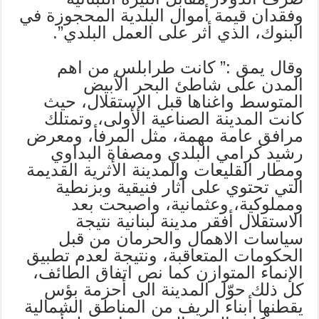
وفقدان قيمة أموال البلدية المحجوزة في
البنوك، الذي أثر على العمل البلدي”.
وقال يمق :” كانت طرابلس من اهم
المدن على شاطئ البحر الأبيض
المتوسط واغناها قبل الإستقلال، حيث
كانت المدينة الصناعية الأولى، وتمتلك
مرافق عامة مهمة، مثل المرفأ، ومعرض
رشيد كرامي البلدي ومصفاة البداوي
ومطار القليعات والمدينة الأثرية القديمة
التي تحتوي على آثار فنيقية وبزنطية
ومملوكية، وعثمانية، واصبحت بعد
الاستقلال أفقر مدينة لبنانية نتيجة
سياسات الاهمال والحرمان من قبل
الحكومات المتعاقبة، ونتيجة لعدم تطبيق
الإنماء المتوازن كما نص اتفاق الطائف،
كل ذلك حوّل المدينة الى أحزمة بؤس
يقطنها أبناء الريف من المناطق الشمالية