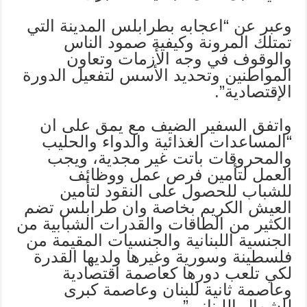
وعبر عن “اعجابه بطرابلس المدينة التي
تمتلك المرونة وكيفية صمود الناس
والوقوف في وجه الأزمات وتعاون
المواطنين وتحديد الأسس لتفعيل الدورة
الإقتصادية”.
واتفق السفير الضيف مع يمق على ان
“المساعدات الغذائية والدواء والحليب
والمحروقات باتت غير مجدية، ويجب
العمل لتأمين فرص عمل ووظائف
للشباب للحصول على النقود لتأمين
العيش الكريم بخاصة وان طرابلس تضم
الكثير من الطاقات والقدرات الشبابية من
الجنسية اللبنانية والجنسيات المقيمة من
فلسطينة وسورية وغيرها ولديها القدرة
لكي تلعب دورها كعاصمة اقتصادية
وعاصمة ثانية للبنان وعاصمة كبرى
للشمال اللبناني”.