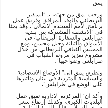
يمق
ورحب يمق من جهته، بـ “السفير
البريطاني والوفد المرافق وفريق عمل
برنامج الأمم المتحدة الانمائي”، وقد بحثا
في “الأنشطة المشتركة بين بلدية
طرابلس والسفارة البريطانية في
الأسواق والتبانة وجبل محسن، ومع
المجلس الثقافي البريطاني من خلال
مشروع تعزيز مرونة الشباب في
طرابلس وضواحيها”.
وتطرق يمق الى” الأوضاع الاقتصادية
والسياسية المتردية في لبنان وتأثيرها
على الوضع في طرابلس”،
وأكد ان” المركزية الإدارية تعيق عمل
البلديات الكبرى، وكذلك إرتفاع سعر
صرف الدولار مقابل الليرة اللبنانية