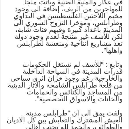
في عكار والمنية الضنية وباتت ملجأ
للمهاجربن من الريف، إضافة الى وجود
مخيم اللاجئين الفلسطينيين في البداوي
وطرابلس، ومؤخرا النزوح السوري الى
المدينة بأعداد كبيرة وفيهم فئات شابة،
لكن للأسف غير منتجة لعدم وجود دولة
تعد مشاريع انتاجية ومنعشة لطرابلس
واهلها”.
وتابع : “للأسف لم تستغل الحكومات
قدرات المدينة في السياحة الداخلية
والخارجية رغم وجود خزان اثري سياحي
من قلعة طرابلس الشامخة والآثار الدينية
من المساجد والكنائس والحمامات
والخانات والاسواق التخصصية”.
ولفت يمق الى ان “طرابلس مدينة
العيش المشترك والتعايش بين كل الاديان
والطوائف، والحمد لله تجنب أهالي