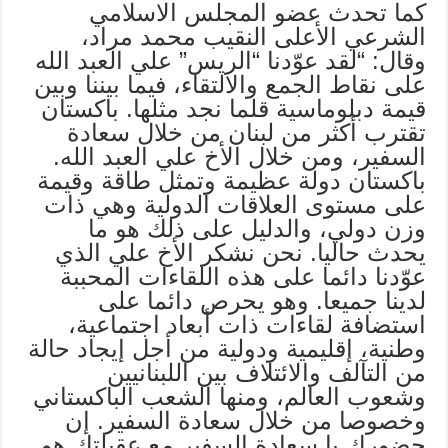
كما تحدث عضو المجلس الاسلامي
الشرعي الأعلى النقيب محمد مراد،
وقال: “لقد عوّدنا “الريس” علي العبد الله
على نقاط الجمع والالتقاء، فيما بيننا وبين
قيمة دبلوماسية قلما نجد مثلها. باكستان
تقترب أكثر من لبنان من خلال سعادة
السفير، ومن خلال الأخ علي العبد الله.
باكستان دولة عظيمة وتمثل طاقة وقيمة
على مستوى العلاقات الدولية وهي ذات
وزن دولي، والدليل على ذلك هو ما
يحدث حاليا. نحن نشكر الأخ علي الذي
عوّدنا دائما على هذه اللقاءات المحببة
لدينا جميعا. وهو يحرص دائما على
استضافة لقاءات ذات أبعاد اجتماعية،
وطنية، إقليمية ودولية من أجل إيجاد حالة
من التآلف والائتلاف بين اللبنانيين
وشعوب العالم، ومنها الشعب الباكستاني
وخصوصا من خلال سعادة السفير. إن
حضورك يا سعادة السفير مع عقيلتك هو