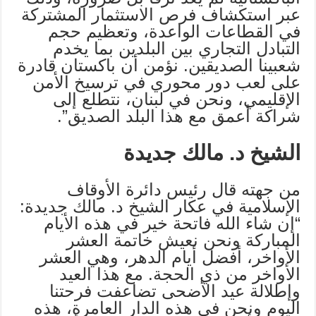
عبر استكشاف فرص الاستثمار المشتركة
في القطاعات الواعدة، وتعظيم حجم
التبادل التجاري بين البلدين بما يخدم
شعبينا الصديقين. نؤمن أن باكستان قادرة
على لعب دور محوري في ترسيخ الأمن
الإقليمي، ونحن في لبنان، نتطلع إلى
شراكة أعمق مع هذا البلد الصديق”.
الشيخ د. مالك جديدة
من جهته قال رئيس دائرة الأوقاف
الإسلامية في عكار الشيخ د. مالك جديدة:
“إن شاء الله فاتحة خير في هذه الأيام
المباركة ونحن نعيش خاتمة العشر
الأواخر، أفضل أيام الدهر، وهي العشر
الأواخر من ذي الحجة. مع هذا العيد
وإطلالة عيد الأضحى تضاعفت فرحتنا
اليوم ونحن في هذه الدار العامرة، هذه