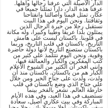
الدار الأصيلة التي عرفنا رجالها وأهلها.
عرفنا هذه الدار، دارا تمثلنا جميعا في
عكار، تمثل قيمنا وأصالتنا وانفتاحنا
وثقافتنا. ونحن اليوم في هذا البيت
نستقبل رجلا من خيرة الرجال الذين
يمثلون بلدا عريقا وطيبا وكبيرا، وله مكانة
في قلوبنا. باكستان ليست على هامش
التاريخ، باكستان في قلب التاريخ، وربما
باكستان ستصنع التاريخ لأنها دولة حاضرة
وقوية. ونحن اليوم نتتلمذ على كثير من
كتب المفكرين والكبار والعمالقة فيها،
وإنني أفخر أن الكثير من الشيوخ الأعلام
الكبار هم من باكستان. باكستان منذ أن
ولدت، ولدت على جناح الخير ومن خلال
علي جناح الذي وضع باكستان في قلب
خارطة العالم. نشعر بالفخر بينما
نستضيف في هذا العيد، وفي هذه الأيام
المباركة وفي بيت عكاري أصيل، سعادة
سفير باكستان، أهلا وسهلا بك، رجلا محبا