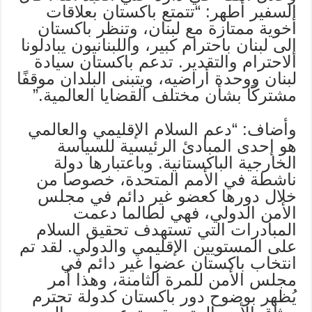
السفير أطهر: “تتمتع باكستان بعلاقات
أخوية ممتازة مع لبنان، وتنظر باكستان
إلى لبنان باحترام كبير، واللبنانيون يبادلونا
الاحترام والتقدير. تدعم باكستان سيادة
لبنان ووحدة أراضيه، ويتبنى البلدان موقفًا
مشتركًا بشأن مختلف القضايا العالمية.”
وأضاف: “دعم السلام الإقليمي والعالمي
هو إحدى المبادئ الرئيسية للسياسة
الخارجية الباكستانية. وباعتبارها دولة
ناشطة في الأمم المتحدة، خصوصا من
خلال دورها كعضو غير دائم في مجلس
الأمن الدولي، فهي لطالما دعمت
المبادرات التي تستهدف تحقيق السلام
على المستويين الإقليمي والدولي. لقد تم
انتخاب باكستان عضوا غير دائم في
مجلس الأمن للمرة الثامنة، وهذا أمر
يُظهر بوضوح دور باكستان كدولة تحترم