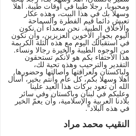
ومحبوبا، رجلا طيبا في أوقات طيبة. أهلا
وسهلا بك في هذا البيت، وهذه عكار
تعيش دائما قيم الفطرة والسماحة
والأخلاق الطيبة. نحن سعداء أن نكون
اليوم بجوار الأخوين العزيزين، وأن نكون
في استقبالك اليوم مع هذه الثلة الكريمة
من الوجوه الطيبة والخيرة رجالا ونساء.
هذا الاحتفاء بكم هو لأنكم تستحقون
التقدير والترحيب وهذه تحية لك،
ولباكستان ولعراقتها وأصالتها وحضورها.
أهلا وسهلا بكم، كل عام وأنتم بخير، أسأل
الله أن تعود بركات هذا العيد علينا
وعليكم في لبنان وباكستان وفي سائر
بلادنا العربية والإسلامية، وأن يعمّ الخير
في هذه البلاد”.
النقيب محمد مراد