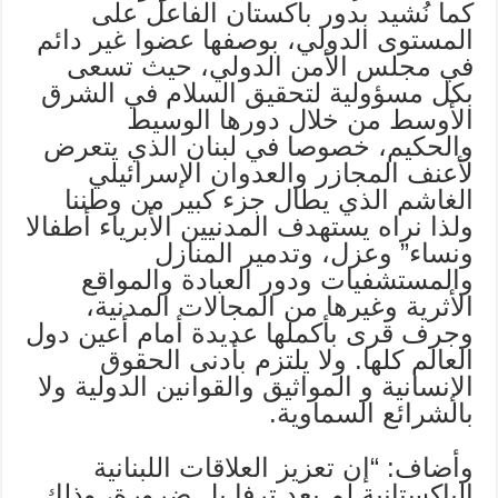
كما نُشيد بدور باكستان الفاعل على
المستوى الدولي، بوصفها عضوا غير دائم
في مجلس الأمن الدولي، حيث تسعى
بكل مسؤولية لتحقيق السلام في الشرق
الأوسط من خلال دورها الوسيط
والحكيم، خصوصا في لبنان الذي يتعرض
لأعنف المجازر والعدوان الإسرائيلي
الغاشم الذي يطال جزء كبير من وطننا
ولذا نراه يستهدف المدنيين الأبرياء أطفالا
ونساء” وعزل، وتدمير المنازل
والمستشفيات ودور العبادة والمواقع
الأثرية وغيرها من المجالات المدنية،
وجرف قرى بأكملها عديدة أمام أعين دول
العالم كلها. ولا يلتزم بأدنى الحقوق
الإنسانية و المواثيق والقوانين الدولية ولا
بالشرائع السماوية.
وأضاف: “إن تعزيز العلاقات اللبنانية
الباكستانية لم يعد ترفا بل ضرورة، وذلك