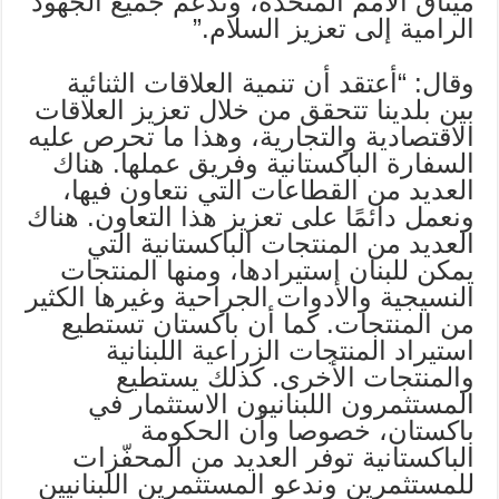
ميثاق الأمم المتحدة، وتدعم جميع الجهود
الرامية إلى تعزيز السلام.”
وقال: “أعتقد أن تنمية العلاقات الثنائية
بين بلدينا تتحقق من خلال تعزيز العلاقات
الاقتصادية والتجارية، وهذا ما تحرص عليه
السفارة الباكستانية وفريق عملها. هناك
العديد من القطاعات التي نتعاون فيها،
ونعمل دائمًا على تعزيز هذا التعاون. هناك
العديد من المنتجات الباكستانية التي
يمكن للبنان استيرادها، ومنها المنتجات
النسيجية والأدوات الجراحية وغيرها الكثير
من المنتجات. كما أن باكستان تستطيع
استيراد المنتجات الزراعية اللبنانية
والمنتجات الأخرى. كذلك يستطيع
المستثمرون اللبنانيون الاستثمار في
باكستان، خصوصا وأن الحكومة
الباكستانية توفر العديد من المحفّزات
للمستثمرين وندعو المستثمرين اللبنانيين