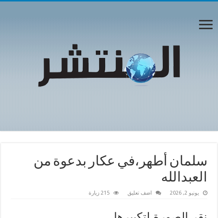
سلمان أطهر،في عكار بدعوة من
العبدالله
يونيو 2, 2026
اضف تعليق
215 زيارة
نقر الصورة لتكبيرها