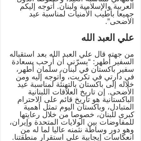
العربية والإسلامية ولبنان. أتوجه إليكم
جميعا بأطيب الأمنيات لمناسبة عيد
الأضحى”.
علي العبد الله
من جهته قال علي العبد الله بعد استقباله
السفير أطهر: “يسرّني أن أرحب بسعادة
سفير باكستان في لبنان، سلمان أطهر،
في دارتي في تكريت، وأتوجه إليه ومن
خلاله إلى باكستان بالتهنئة لمناسبة عيد
الأضحى. إن تاريخ العلاقات اللبنانية
الباكستانية هو تاريخ قائم على الاحترام
المتبادل، وباكستان اليوم تمثل أهمية
كبرى للبنان، خصوصا من خلال رعايتها
للمفاوضات بين الولايات المتحدة وإيران،
وهو دور وساطة نثمنه عاليا لما له من
انعكاسات إيجابية على استقرار منطقتنا.