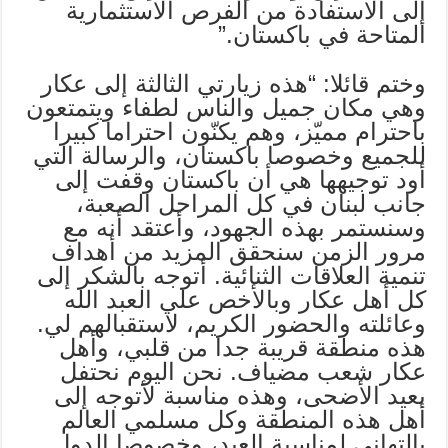
إلى الاستفادة من الفرص الاستثمارية
المتاحة في باكستان.”
وختم قائلا: “هذه زيارتي الثالثة إلى عكار
وهي مكان جميل والناس لطفاء ويتمتعون
باحترام مميّز، وهم يكنّون احتراما كبيرا
للجميع وخصوصا باكستان، والرسالة التي
أود توجيهها هي أن باكستان وقفت إلى
جانب لبنان في كل المراحل الصعبة،
وسنستمر بهذه الجهود، وأعتقد أنه مع
مرور الزمن سنحقق المزيد من أهداف
تنمية العلاقات الثنائية. أتوجه بالشكر إلى
كل أهل عكار وبالأخص علي العبد الله
وعائلته والحضور الكريم، لاستقبالهم لي.
هذه منطقة قريبة جدا من قلبي، وأهل
عكار شعب مضياف. نحن اليوم نحتفل
بعيد الأضحى، وهذه مناسبة لأتوجه إلى
أهل هذه المنطقة وكل مسلمي العالم
بالتهاني لمناسبة العيد، وخصوصا الدول