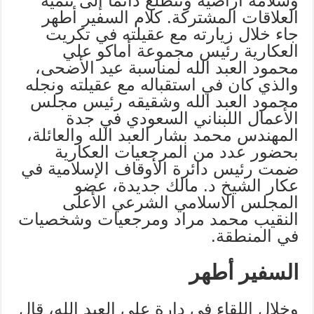
وسلامة أراضيه وتتطلع دائما إلى تنمية
العلاقات المشتركة. كلام السفير أطهر
جاء خلال زيارته مع عقيلته في تكريت
العكارية رئيس مجموعة أماكو علي
محمود العبد الله لمناسبة عيد الأضحى،
والذي كان في استقباله مع عقيلته ونجله
محمود العبد الله وشقيقه رئيس مجلس
الأعمال اللبناني السعودي في جدة
المهندس محمد بشار العبد الله والعائلة،
بحضور عدد من المرجعيات العكارية
ضمت رئيس دائرة الأوقاف الإسلامية في
عكار الشيخ د. مالك جديدة، عضو
المجلس الاسلامي الشرعي الأعلى
النقيب محمد مراد ومرجعيات وشخصيات
في المنطقة.
السفير أطهر
وخلال اللقاء في دارة علي العبد الله، قال