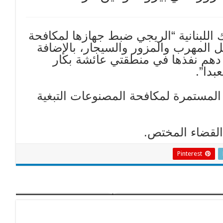
التنباك اللبنانية “الريجي ضبط جهازها لمكافحة
 المهرب والمزور والسيجار، بالإضافة
 Vape، نتيجة عمليات دهم نفذها في منطقتي عائشة بكار
بدا”.
المستمرة لمكافحة المصنوعات التبغية
لقضاء المختص.
Pinterest