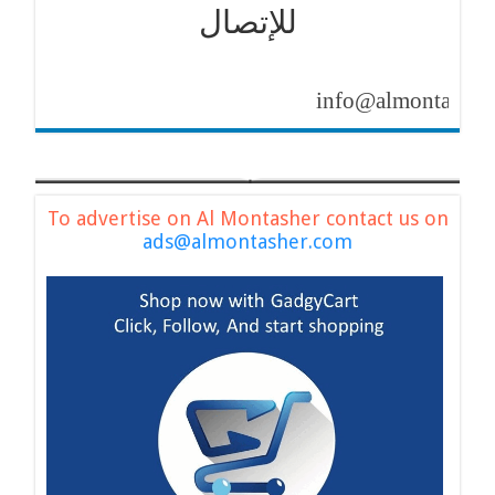
للإتصال
info@almontasher.com
To advertise on Al Montasher contact us on
ads@almontasher.com