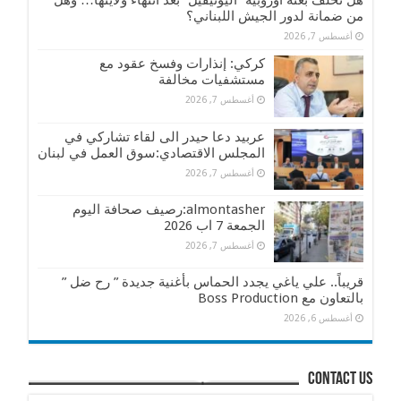
هل تخلف بعثة أوروبية “اليونيفيل” بعد انتهاء ولايتها… وهل
من ضمانة لدور الجيش اللبناني؟
أغسطس 7, 2026
كركي: إنذارات وفسخ عقود مع
مستشفيات مخالفة
أغسطس 7, 2026
عربيد دعا حيدر الى لقاء تشاركي في
المجلس الاقتصادي:سوق العمل في لبنان
أغسطس 7, 2026
almontasher:رصيف صحافة اليوم
الجمعة 7 اب 2026
أغسطس 7, 2026
قريباً.. علي ياغي يجدد الحماس بأغنية جديدة ” رح ضل ”
بالتعاون مع Boss Production
أغسطس 6, 2026
contact us