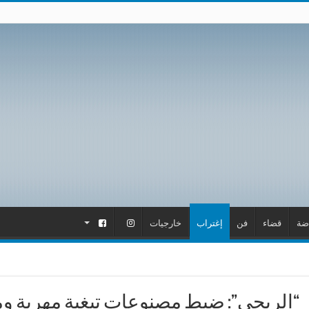
ضة
قضاء
فن
إغتراب
خارجيات
.
.
“الريجي”: ضبط مصنوعات تبغية مهربة وم