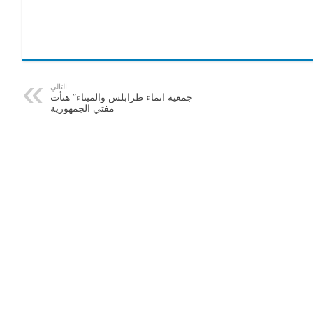
التالي
جمعية انماء طرابلس والميناء” هنأت
مفتي الجمهورية