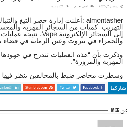
سبتمبر 2, 2025
اضف تعليق
521 زيارة
almontasher :أعلنت إدارة حصر التبغ و
التهريب كميات من السجائر المهربة والمعسل
إلى السجائر الإلكترونية
والحمراء في بيروت وعين الرمانة في قضاء بع
وذكرت بأن “هذه العمليات تندرج في جهودها 
المهربة والمزورة”.
وسطرت محاضر ضبط بالمخالفين ينظر فيها ا
LinkedIn
Stumbleupon
Twitter
Facebook
شاركها
 mcg