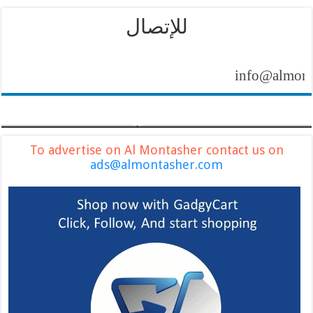
للإتصال
info@almontashe
To advertise on Al Montasher contact us on
ads@almontasher.com