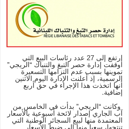
ارتفع إلى 27 عدد رئاسات البيع التي
أوقفت إدارة حصر التبغ والتنباك “الريجي”
تموينها بسبب عدم التزامها التسعيرة
الرسمية، إذ أعلنت الإدارة اليوم الاثنين
أنها اتخذت هذا الإجراء في حق أربع
إضافية.
وكانت “الريجي” بدأت في الخامس من
آب الجاري إصدار لائحة أسبوعية بالأسعار
المعتمدة منها لبيع السجائر الوطنية التي
تنتجها، سعيا منها الى ضبط الأسعار