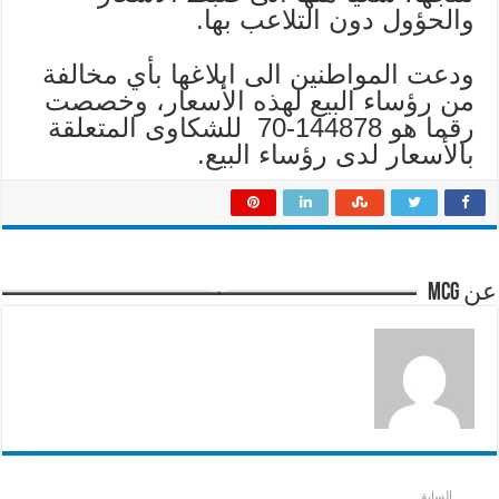
والحؤول دون التلاعب بها.
ودعت المواطنين الى ابلاغها بأي مخالفة
من رؤساء البيع لهذه الأسعار، وخصصت
رقما هو 144878-70 للشكاوى المتعلقة
بالأسعار لدى رؤساء البيع.
عن mcg
السابق