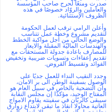
صدرت ومنعًا لحرج صاحب المؤسسة
والعاملين والروّاد خصوصًا في هذه
الظروف الإستثنائية.
وأعلن الرامي ترقب لعمل الحكومة
لتقديم مشروع وخطة عمل تتناسب
والوضع الحالي من أجل مواكبة الخطط
والهندسات الماليّة المقبلة والايعاز
للمصارف باعادة جدولة المستحقات مع
تقديم إعفاءات وتسويات ضريبية وتخفيض
الفوائد وتقسيط القروض.
وجدد النقيب النداء للعمل جديًا على
الوصول بسفينة الوطن الى بر الامان،
وأن التضحية بالخاص في سبيل العام هو
المفتاح الوحيد، مؤكدًا إن مجلس النقابة
سيبقى كالربّان في سفينته يقاوم الامواج
العاتية محاولا انقاذ ما تبقى لابتداع زوارق
نجاة تحمل الزملاء الى بر الامانعلى الرغم