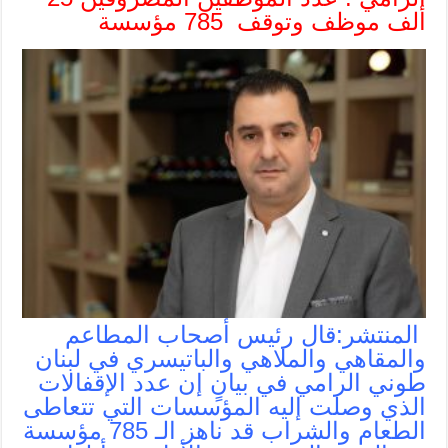
ألف موظف وتوقف 785 مؤسسة
المنتشر:قال رئيس أصحاب المطاعم
والمقاهي والملاهي والباتيسري في لبنان
طوني الرامي في بيانٍ إن عدد الإقفالات
الذي وصلت إليه المؤسسات التي تتعاطى
الطعام والشراب قد ناهز الـ 785 مؤسسة