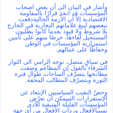
وأشار في البيان الى أن بعض اصحاب
المؤسسات قد اتخذ قرارًا بالمقاومة
الاقتصادية إلاّ أن الأزمة الحاليةدفعت
ببعضهم لبيع علاماتهم التجارية في الخارج
بلا شروط ولا قيود بعدما كانوا يطلبون
المستحيل لقاءها، حرصًا منهم على تأمين
استمرارية المؤسسات في الوطن
وحفاظًا على عمالهم.
في سياقٍ متصل، توجه الرامي الى الثوار
الشرفاء بالقول إن المطاعم وضعت
مطابخها بتصرّف الساحات طوال فترة
الثورة وبتصرّف المطالب المحقة.
وحضّ النقيب السياسيين الإبتعاد عن
الإستفزازات التييمكن ان تعرّض
المؤسسات القليلة المتبقية للأذى
بسببالأفعال وردات الأفعال من أي جهة