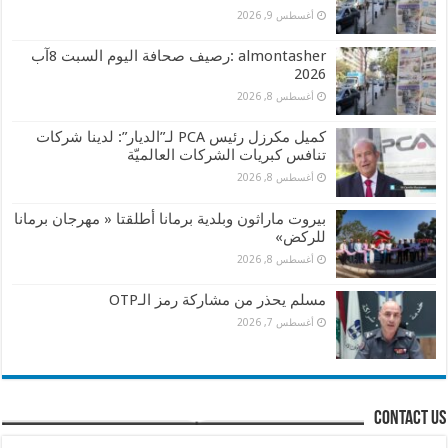
أغسطس 9, 2026
almontasher :رصيف صحافة اليوم السبت 8آب
2026
أغسطس 8, 2026
كميل مكرزل رئيس PCA لـ”الديار”: لدينا شركات
تنافس كبريات الشركات العالميّة
أغسطس 8, 2026
بيروت ماراثون وبلدية برمانا أطلقتا « مهرجان برمانا
للركض»
أغسطس 8, 2026
مسلم يحذر من مشاركة رمز الـOTP
أغسطس 7, 2026
contact us