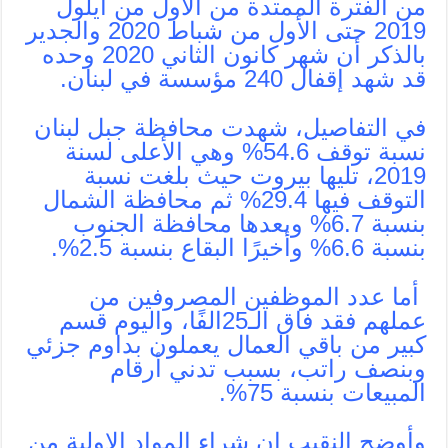
من الفترة الممتدة من الأول من أيلول
2019 حتى الأول من شباط 2020 والجدير
بالذكر أن شهر كانون الثاني 2020 وحده
قد شهد إقفال 240 مؤسسة في لبنان.
في التفاصيل، شهدت محافظة جبل لبنان
نسبة توقف 54.6% وهي الأعلى لسنة
2019، تليها بيروت حيث بلغت نسبة
التوقف فيها 29.4% ثم محافظة الشمال
بنسبة 6.7% وبعدها محافظة الجنوب
بنسبة 6.6% وأخيرًا البقاع بنسبة 2.5%.
أما عدد الموظفين المصروفين من
عملهم فقد فاق الـ25الفًا، واليوم قسم
كبير من باقي العمال يعملون بداوم جزئي
وبنصف راتب، بسبب تدني أرقام
المبيعات بنسبة 75%.
وأوضح النقيب إن شراء المواد الاولية من