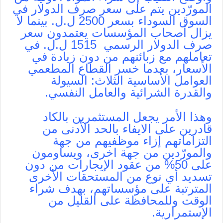
المورّدين يتم على سعر صرف الدولار في
السوق السوداء بسعر 2500 ل.ل. بينما لا
يزال أصحاب المؤسسات يعتمدون سعر
صرف الدولار الرسمي 1515 ل.ل. في
تعاملهم مع زبائنهم من دون زيادة في
الأسعار، بعدما خسر القطاع المطعمي
العوامل الأساسية الثلاث: السيولة
والقدرة الشرائية والعامل النفسي.
وهذا الأمر يجعل المستثمرين بالكاد
قادرين على الايفاء بالحد الأدنى من
التزاماتهم إزاء موظفيهم من جهة
والمورّدين من جهة اخرى، ويساومون
على 50% من عقود الإيجارات من دون
تسديد أي نوع من المستحقات الأخرى
المترتبة على مؤسساتهم، بهدف شراء
الوقت وللمحافظة على القليل من
الإستمرارية.