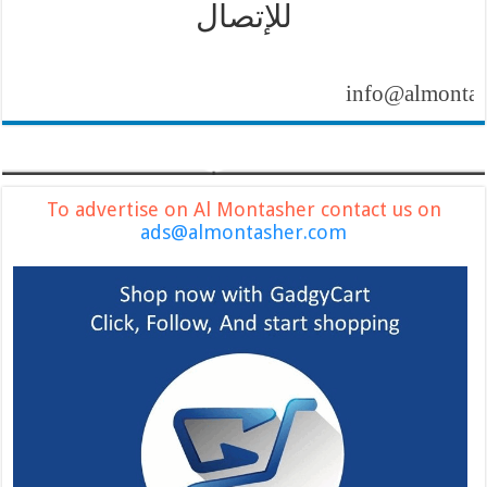
للإتصال
info@almontasher.c
To advertise on Al Montasher contact us on
ads@almontasher.com