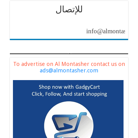
للإتصال
info@almontasher.com
To advertise on Al Montasher contact us on
ads@almontasher.com