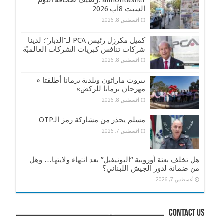
almontasher :رصيف صحافة اليوم
السبت 8آب 2026
أغسطس 8, 2026
كميل مكرزل رئيس PCA لـ”الديار”: لدينا
شركات تنافس كبريات الشركات العالميّة
أغسطس 8, 2026
بيروت ماراثون وبلدية برمانا أطلقتا «
مهرجان برمانا للركض»
أغسطس 8, 2026
مسلم يحذر من مشاركة رمز الـOTP
أغسطس 7, 2026
هل تخلف بعثة أوروبية “اليونيفيل” بعد انتهاء ولايتها… وهل
من ضمانة لدور الجيش اللبناني؟
أغسطس 7, 2026
contact us