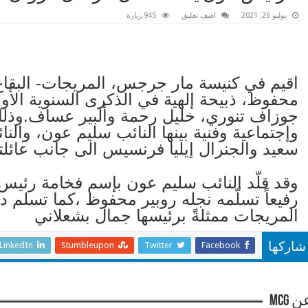
يوليو 26, 2021
اضف تعليق
945 زيارة
اقيم في كنيسة مار جرجس، المريجات- البقاع،
محفوظ، ذبيحة إلهية في الذكرى السنوية الأولى 
جوزاف تنوري، خليل رحمة وألبير عساف.و
وإجتماعية وفنية بينها النائب سليم عون، والن
سعيد والجنرال إيليا فرنسيس الى جانب عائلت
وقد قلّد النائب سليم عون بإسم فخامة رئيس
رفيعاً تسلّمه نجله روبير محفوظ ،كما تسلم در
المريجات ممثلةً برئيسها جمال بشعلاني
LinkedIn
Stumbleupon
Twitter
Facebook
شاركها
 mcg