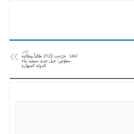
التالي
LAU خرّجت 2122 طالباً وطالبة
،معوّض: جيل جديد سيعيد بناء
الدولة المنهارة