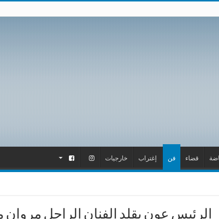
اضة
قضاء
فن
إغتراب
خارجيات
.
.
الرئيس عون يقلد الفنان الراحل مروان م