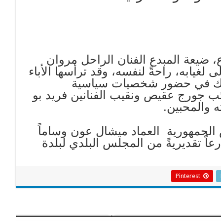
 ضيعة المبدع الفنان الراحل مروان
لغيابه، راحةً لنفسه، وقد ترأسها الأباء
ذلك في حضور شخصيات سياسية
ائب جورج عقيص ونقيب الفنانين فريد بو
ه والمحبين.
 الجمهورية العماد ميشال عون وساماً
عاً تقديريةً من المجلس البلدي لبلدة
Pinterest