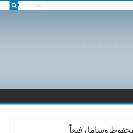
حفوظ وساما رفيعاً