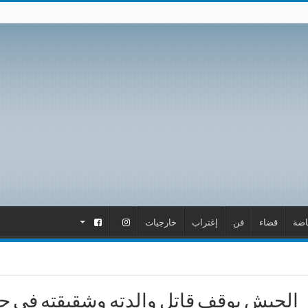
اضة
قضاء
فن
إغتراب
خارجيات
.
.
الجيش يوقف قاتل والدته وشقيقته في جد