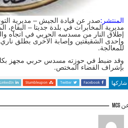
المنتشر:
صدر عن قيادة الجيش – مديرية التوجي
مديرية المخابرات في بلدة جديتا – البقاع، ا
إطلاق النار من مسدسه الحربي في اتجاه والد
وإحدى الشقيقتين وإصابة الأخرى بطلق نار
للمعالجة.
وقد ضبط في حوزته مسدس حربي مجهز بكاتم
بإشراف القضاء المختص.
LinkedIn
Stumbleupon
Twitter
Facebook
شاركها
 mcg