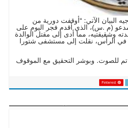
ه البيان الآتي: “أوقفت دورية من
لمدعو (م .س)، الذي أقدم فجر اليوم على
ته وشقيقتيه، مما أدى إلى مقتل الوالدة
ي في الرأس، نقلت إلى مستشفى شتورا
 للصوت. وبوشر التحقيق مع الموقوف
Pinterest