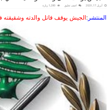
أبريل 17, 2020
اضف تعليق
1,280 زيارة
المنتشر
:
الجيش يوقف قاتل والدته وشقيقته ف