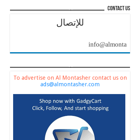
contact us
للإتصال
info@almontasher.com
To advertise on Al Montasher contact us on
ads@almontasher.com