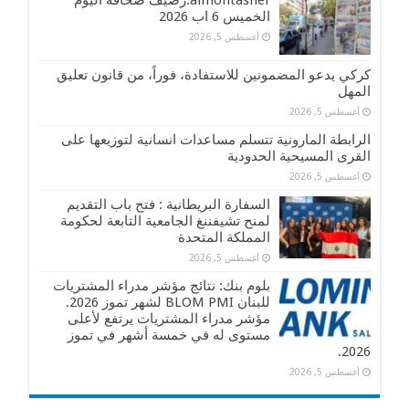
almontasher:رصيف صحافة اليوم
الخميس 6 اب 2026
أغسطس 5, 2026
كركي يدعو المضمونين للاستفادة، فوراً، من قانون تعليق
المهل
أغسطس 5, 2026
الرابطة المارونية تتسلم مساعدات انسانية لتوزيعها على
القرى المسيحية الحدودية
أغسطس 5, 2026
السفارة البريطانية : فتح باب التقديم
لمنح تشيفننغ الجامعية التابعة لحكومة
المملكة المتحدة
أغسطس 5, 2026
بلوم بنك: نتائج مؤشر مدراء المشتريات
للبنان BLOM PMI لشهر تموز 2026.
مؤشر مدراء المشتريات يرتفع لأعلى
مستوى له في خمسة أشهر في تموز
2026.
أغسطس 5, 2026