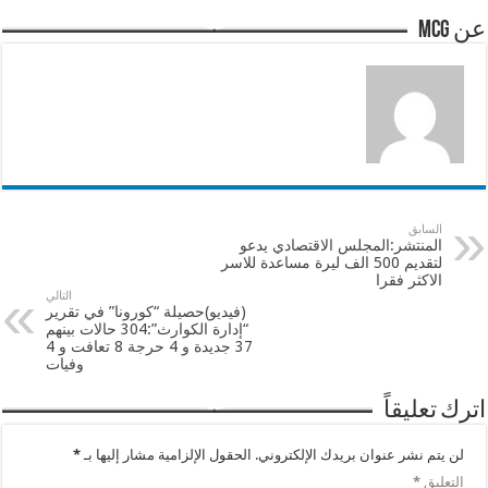
عن mcg
السابق
المنتشر:المجلس الاقتصادي يدعو
لتقديم 500 الف ليرة مساعدة للاسر
الاكثر فقرا
التالي
(فيديو)حصيلة “كورونا” في تقرير
“إدارة الكوارث”:304 حالات بينهم
37 جديدة و 4 حرجة 8 تعافت و 4
وفيات
اترك تعليقاً
لن يتم نشر عنوان بريدك الإلكتروني.
الحقول الإلزامية مشار إليها بـ
*
التعليق
*