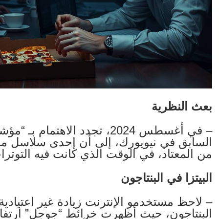
بعث النظرية
– في أغسطس 2024، تجدد الاهتما
السابق في نيويورك، إلى أن إحدى سلاسل مطاعم
من المعتاد، في الوقت الذي كانت فيه التوت
البيتزا في البنتاجون
– لاحظ مستخدمو الإنترنت زيادة غير اعتيادية 
البنتاجون، حيث أظهرت خرائط “جوجل” ارتفاع