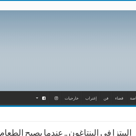
اضة
قضاء
فن
إغتراب
خارجيات
.
.
البيتزا في البنتاغون .. عندما يصبح الطع