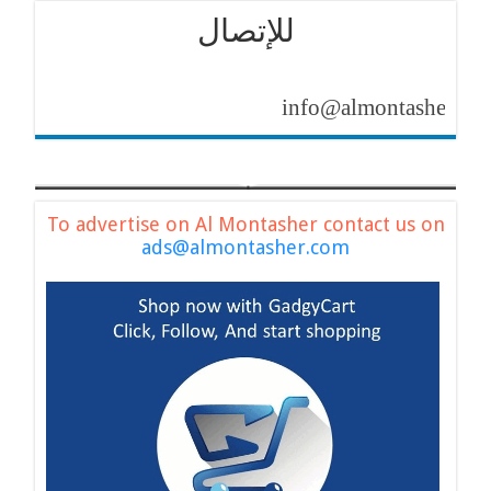
للإتصال
info@almontasher.com
To advertise on Al Montasher contact us on
ads@almontasher.com