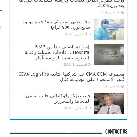
ورشة للمركز العربي للأبحاث ودراسة السياسات حول ما
بعد بون 2026:
أغسطس 6, 2026
إنجاز طبي استثنائي ينقذ حياة مولود
خديج بوزن 800 غرام!
أغسطس 6, 2026
إشراقة الصيف تبدأ من BMG
Hospital… علاجات تجميلية وعناية
بالبشرة تناسب الموسم بأمان
أغسطس 6, 2026
مجموعة CMA CGM عبر شركتها التابعة CEVA Logistics
تُنجز الاستحواذ على مجموعة فتّال
أغسطس 6, 2026
حبيب يؤكد وقوفه الى جانب نقابتي
الصحافة والمحررين
أغسطس 6, 2026
contact us