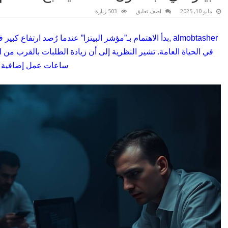
مايو 10, 2025
اضف تعليق
503 زيارة
almobtasher ,بدأ الاهتمام بـ”مؤشر البيتزا” عندما رُصد ار
في الحياة العامة. تشير النظرية إلى أن زيادة الطلبات بالقرب من
ساعات عمل إضافية لل