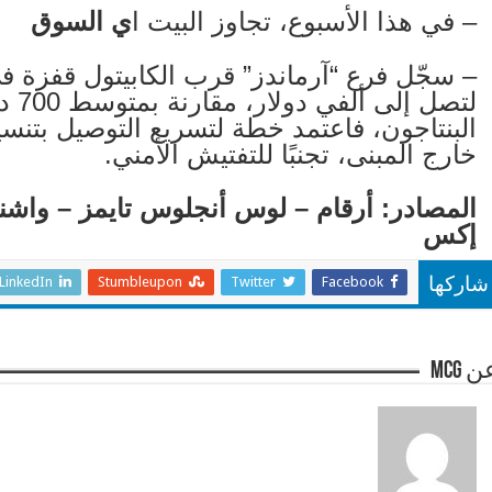
– في هذا الأسبوع، تجاوز البيت ا
ي السوق
– سجّل فرع “آرماندز” قرب الكابيتول قفزة في
لتصل
البنتاجون، فاعتمد خطة لتسريع التوصيل بتنس
خارج المبنى، تجنبًا للتفتيش الأمني.
المصادر: أرقام – لوس أنجلوس تايمز – واش
إكس
LinkedIn
Stumbleupon
Twitter
Facebook
شاركها
 mcg