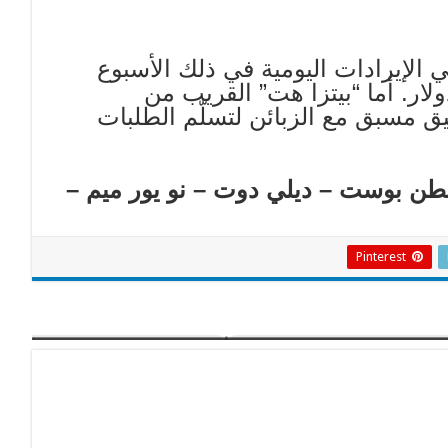
 الإيرادات اليومية في ذلك الأسبوع
 إلى ألفي دولار، مقارنة بمتوسط 700 دولار. أما “بيتزا هت” القريب من
يق مسبق مع الزبائن لتسلّم الطلبات
نطن بوست – ديلي دوت – نو يور ميم –
Pinterest