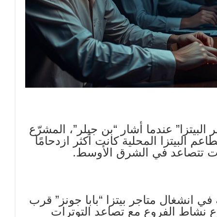
م بـ “مؤشر البيتزا” عندما أشار “بن جيلر”، المشرّع
 البيتزا المحلية كانت أكثر ازدحامًا
رات تتصاعد في الشرق الأوسط.
في انشغال متاجر بيتزا “بابا جونز” قرب
 نشاط الفروع مع تصاعد التوترات