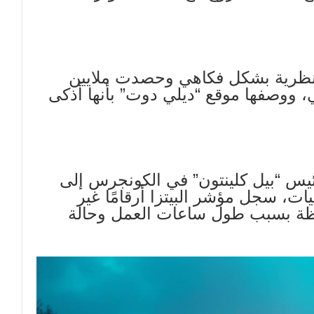
نظرية بشكل فكاهي وحصدت ملايين
، ووصفها موقع “ديلي دوت” بأنها أذكى
يس “بيل كلينتون” في الكونجرس إلى
ت، سجل مؤشر البيتزا أرقامًا غير
ظة بسبب طول ساعات العمل وحالة