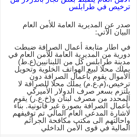
ترخيص في طرابلس
صدر عن المديرية العامة للأمن العام
البيان الآتي:
في اطار متابعة أعمال الصرافة ضبطت
دورية من المديرية العامة للأمن العام في
مدينة طرابلس كل من اللبنانيين(ع.ط)
يملك محلا لبيع الهواتف الخلوية وتحويل
الأموال يقوم بأعمال الصرافة دون
ترخيص،(م.ع.م) يملك محلا للصرافة لا
يلتزم بسعر صرف الدولار الأميركي
المحدد من مصرف لبنان و(خ.ع.ر) يقوم
بأعمال الصرافة بصورة غير قانونية. بناء
لاشارة المدعي العام المالي تم توقيفهم
واحالتهم الى مكتب مكافحة الجرائم
المالية في قوى الأمن الداخلي