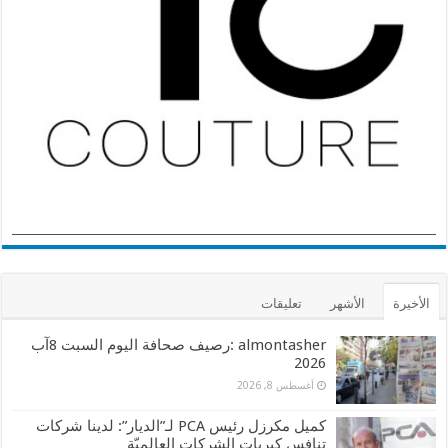
الأخيرة
الأشهر
تعليقات
almontasher :رصيف صحافة اليوم السبت 8آب
2026
أغسطس 8, 2026
كميل مكرزل رئيس PCA لـ”الديار”: لدينا شركات
تنافس كبريات الشركات العالميّة