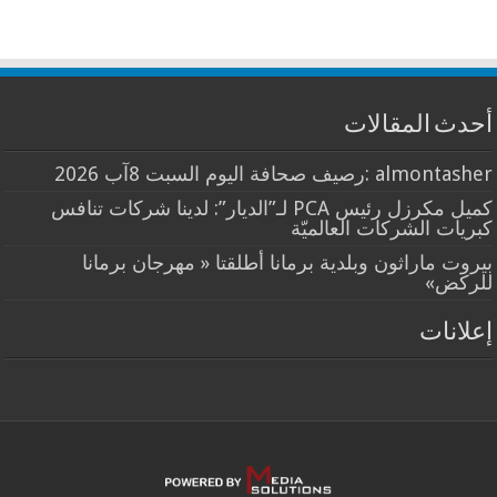
أحدث المقالات
almontasher :رصيف صحافة اليوم السبت 8آب 2026
كميل مكرزل رئيس PCA لـ”الديار”: لدينا شركات تنافس
كبريات الشركات العالميّة
بيروت ماراثون وبلدية برمانا أطلقتا « مهرجان برمانا
للركض»
إعلانات