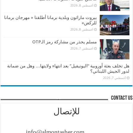
أغسطس 8, 2026
بيروت ماراثون وبلدية برمانا أطلقتا « مهرجان برمانا
للركض»
أغسطس 8, 2026
مسلم يحذر من مشاركة رمز الـOTP
أغسطس 7, 2026
هل تخلف بعثة أوروبية “اليونيفيل” بعد انتهاء ولايتها… وهل من ضمانة
لدور الجيش اللبناني؟
أغسطس 7, 2026
contact us
للإتصال
info@almontasher.com