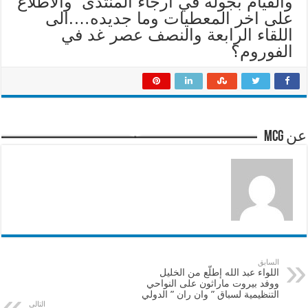
والقيام بجولة في ارجاء المنتدى والاطلاع
على اخر المعطيات وما جديده….الى
اللقاء الرابعة والنصف عصر غد في
الفوروم؟
عن mcg
السابق
اللواء عبد الله إطلّع من الخليل
ووفد بيروت ماراثون على النواحي
التنظيمية لسباق ” وان ران ” الدولي
التالي