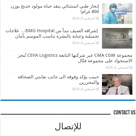
إنجاز طبي استثنائي ينقذ حياة مولود خديج بوزن
800 غرام!
أغسطس 6, 2026
إشراقة الصيف تبدأ من BMG Hospital… علاجات
تجميلية وعناية بالبشرة تناسب الموسم بأمان
أغسطس 6, 2026
مجموعة CMA CGM عبر شركتها التابعة CEVA Logistics تُنجز
الاستحواذ على مجموعة فتّال
أغسطس 6, 2026
حبيب يؤكد وقوفه الى جانب نقابتي الصحافة
والمحررين
أغسطس 6, 2026
contact us
للإتصال