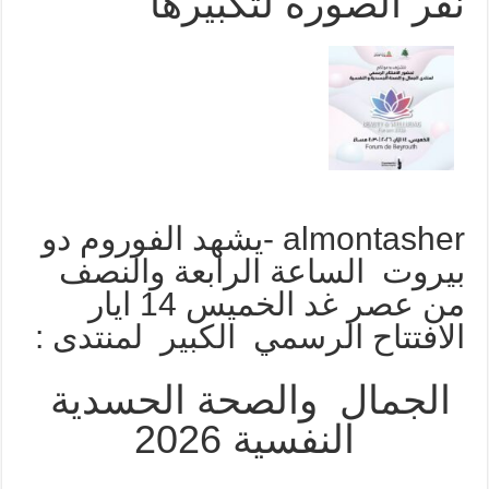
نقر الصورة لتكبيرها
almontasher -يشهد الفوروم دو
بيروت الساعة الرابعة والنصف
من عصر غد الخميس 14 ايار
الافتتاح الرسمي الكبير لمنتدى :
الجمال والصحة الحسدية
النفسية 2026