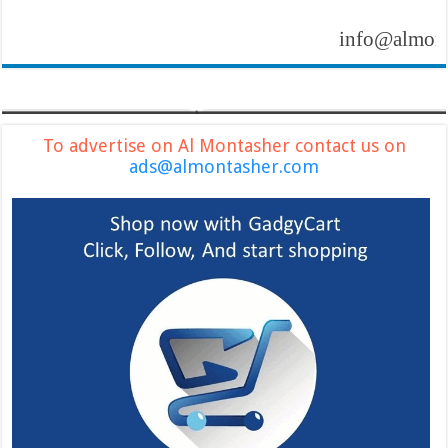
info@almontashe
To advertise on Al Montasher contact us on
ads@almontasher.com