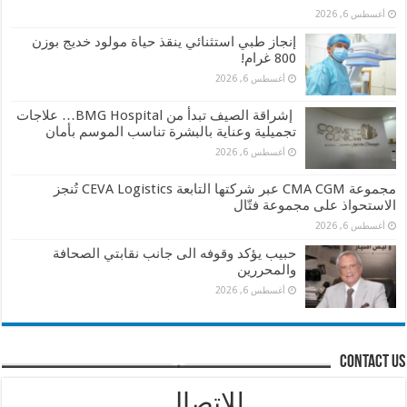
أغسطس 6, 2026
إنجاز طبي استثنائي ينقذ حياة مولود خديج بوزن
800 غرام!
أغسطس 6, 2026
إشراقة الصيف تبدأ من BMG Hospital… علاجات
تجميلية وعناية بالبشرة تناسب الموسم بأمان
أغسطس 6, 2026
مجموعة CMA CGM عبر شركتها التابعة CEVA Logistics تُنجز
الاستحواذ على مجموعة فتّال
أغسطس 6, 2026
حبيب يؤكد وقوفه الى جانب نقابتي الصحافة
والمحررين
أغسطس 6, 2026
contact us
للإتصال