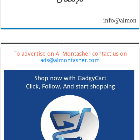
info@almontasher.
To advertise on Al Montasher contact us on
ads@almontasher.com