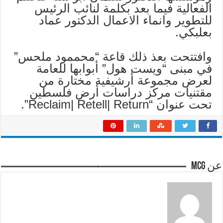
الفعالية فيما بعد بكلمة لنائب الرئيس
للتطوير وانماء الاعمال الدكتور عماد
بعلبكي.
وافتتحت بعذ ذلك قاعة “محممود ملحس”
في مبنى “ويست هول” أبوابها للعامة
لعرض مجموعة أرشيفية مختارة من
مقتنيات مركز دراسات أرض فلسطين
تحت عنوان “Reclaim| Retell| Return”.
عن mcg