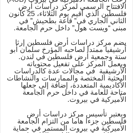
الافتتاح الرسمي لمركز دراسات أرض
فلسطين الذي أقيم يوم الثلاثاء، 25 كانون
الثاني الجاري في” قاعة بطحيش” في
مبنى “ويست هول” داخل حرم الجامعة.
يضم مركز دراسات أرض فلسطين إرثا
أرشيفيا ممتدا لصاحبه المؤرخ سلمان أبو
ستة وجمعية أرض فلسطين في لندن.
ويعمل المركز على تفعيل محتوياته
الأرشيفية في مجالات عدة كالدراسات
البحثية المختصة والممارسات والنشاطات
الأكاديمية المتعددة، إضافة إلى جعلها
متاحة للعامة في داخل حرم الجامعة
الأميركية في بيروت.
ويعتبر تأسيس مركز دراسات أرض
فلسطين جزءا هاما من التزام الجامعة
الأميركية في بيروت المستمر في حماية