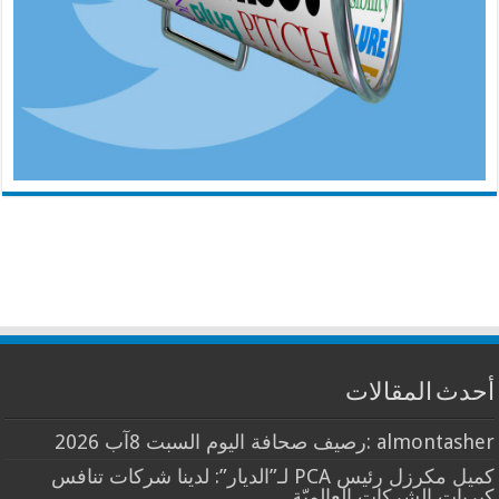
أحدث المقالات
almontasher :رصيف صحافة اليوم السبت 8آب 2026
كميل مكرزل رئيس PCA لـ”الديار”: لدينا شركات تنافس
كبريات الشركات العالميّة