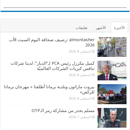
الأخيرة
الأشهر
تعليقات
almontasher :رصيف صحافة اليوم السبت 8آب
2026
أغسطس 8, 2026
كميل مكرزل رئيس PCA لـ”الديار”: لدينا شركات
تنافس كبريات الشركات العالميّة
أغسطس 8, 2026
بيروت ماراثون وبلدية برمانا أطلقتا « مهرجان برمانا
للركض»
أغسطس 8, 2026
مسلم يحذر من مشاركة رمز الـOTP
أغسطس 7, 2026