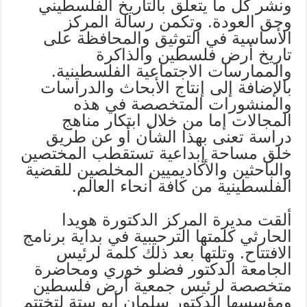
ونشر كل ما يتعلق بالتاريخ الفلسطيني
وحق العودة. وتكمن رسالة المركز
الأساسية في التوثيق والمحافظة على
تاريخ أرض فلسطين والذاكرة
والممارسات الاجتماعية الفلسطينية.
بالإضافة إلى إنتاج الأبحاث والدراسات
والمنشورات المتخصصة في هذه
المجالات إما من خلال ابتكار مناهج
دراسة تعنى بهذا الشأن أو عن طريق
خلق مساحة إبداعية تستقطب المختصين
والباحثين والأكاديميين المخلصين للقضية
الفلسطينية من كافة أنحاء العالم.
ألقت مديرة المركز الدكتورة هويدا
الحارثي كلمتها الترحيبية في بداية برنامج
الافتتاح. وتلتها بعد ذلك كلمة لرئيس
الجامعة الدكتور فضلو خوري ومحاضرة
متخصصة لرئيس جمعية أرض فلسطين
ومؤسسها الدكتور سلمان أبو ستة لتختتم