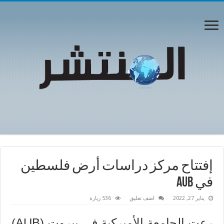
إفتتاح مركز دراسات أرض فلسطين
في AUB
يناير 27, 2022
اضف تعليق
536 زيارة
رعت الجامعة الأميركية في بيروت (AUB)