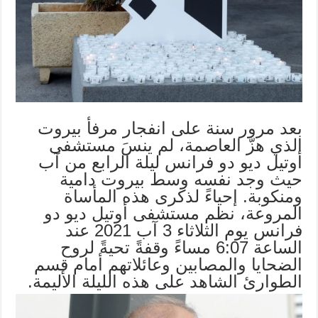
بعد مرور سنة على انفجار مرفأ بيروت
الذي هزّ العاصمة، لم ينسَ مستشفى
أوتيل ديو دو فرانس ليلة الرابع من آب
حيث وجد نفسه وسط بيروت دامية
ومنكوبة. إحياءً لذكرى هذه المأساة
المروعة، نظم مستشفى أوتيل ديو دو
فرانس يوم الثلاثاء 3 آب 2021 عند
الساعة 6:07 مساءً وقفةً تحيةً لروح
الضحايا والمصابين وعائلاتهم أمام قسم
الطوارئ الشاهد على هذه الليلة الأليمة.