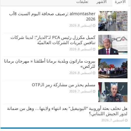
الأخيرة
الأشهر
تعليقات
almontasher :رصيف صحافة اليوم السبت 8آب
2026
أغسطس 8, 2026
كميل مكرزل رئيس PCA لـ”الديار”: لدينا شركات
تنافس كبريات الشركات العالميّة
أغسطس 8, 2026
بيروت ماراثون وبلدية برمانا أطلقتا « مهرجان برمانا
للركض»
أغسطس 8, 2026
مسلم يحذر من مشاركة رمز الـOTP
أغسطس 7, 2026
هل تخلف بعثة أوروبية “اليونيفيل” بعد انتهاء ولايتها… وهل من ضمانة
لدور الجيش اللبناني؟
أغسطس 7, 2026