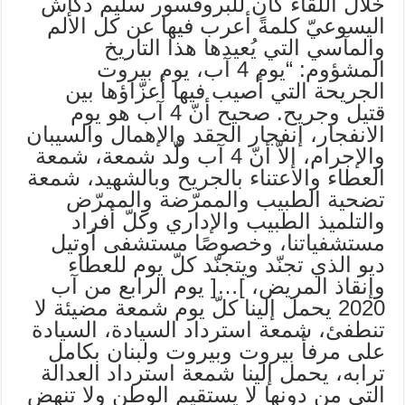
خلال اللقاء كان للبروفسور سليم دكّاش
اليسوعيّ كلمةً أعرب فيها عن كل الألم
والمآسي التي يُعيدها هذا التاريخ
المشؤوم: “يوم 4 آب، يوم بيروت
الجريحة التي أصيب فيها أعزّاؤها بين
قتيل وجريح. صحيح أنّ 4 آب هو يوم
الانفجار، إنفجار الحقد والإهمال والسيبان
والإجرام، إلاّ أنّ 4 آب ولّد شمعة، شمعة
العطاء والاعتناء بالجريح وبالشهيد، شمعة
تضحية الطبيب والممرّضة والممرّض
والتلميذ الطبيب والإداري وكلّ أفراد
مستشفياتنا، وخصوصًا مستشفى أوتيل
ديو الذي تجنّد ويتجنّد كلّ يوم للعطاء
وإنقاذ المريض، ]…[ يوم الرابع من آب
2020 يحمل إلينا كلّ يوم شمعة مضيئة لا
تنطفئ، شمعة استرداد السيادة، السيادة
على مرفأ بيروت وبيروت ولبنان بكامل
ترابه، يحمل إلينا شمعة استرداد العدالة
التي من دونها لا يستقيم الوطن ولا تنهض