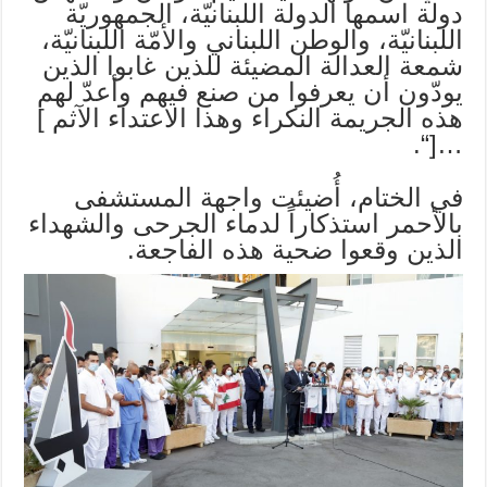
دولة اسمها الدولة اللبنانيّة، الجمهوريّة
اللبنانيّة، والوطن اللبناني والأمّة اللبنانيّة،
شمعة العدالة المضيئة للذين غابوا الذين
يودّون أن يعرفوا من صنع فيهم وأعدّ لهم
هذه الجريمة النكراء وهذا الاعتداء الآثم ]
…[“.
في الختام، أُضيئت واجهة المستشفى
بالأحمر استذكاراً لدماء الجرحى والشهداء
الذين وقعوا ضحية هذه الفاجعة.