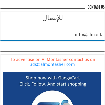
contact us
للإتصال
info@almontasher.co
To advertise on Al Montasher contact us on
ads@almontasher.com