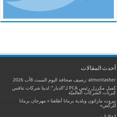
أحدث المقالات
almontasher :رصيف صحافة اليوم السبت 8آب 2026
كميل مكرزل رئيس PCA لـ”الديار”: لدينا شركات تنافس
كبريات الشركات العالميّة
بيروت ماراثون وبلدية برمانا أطلقتا « مهرجان برمانا
للركض»