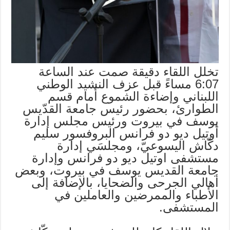
تخلل اللقاء دقيقة صمت عند الساعة
6:07 مساءً قبل عزف النشيد الوطني
اللبناني وإضاءة الشموع أمام قسم
الطوارئ، بحضور رئيس جامعة القدّيس
يوسف في بيروت ورئيس مجلس إدارة
أوتيل ديو دو فرانس البروفسور سليم
دكّاش اليسوعيّ، ومجلسَي إدارة
مستشفى اوتيل ديو دو فرانس وإدارة
جامعة القديس يوسف في بيروت، وبعض
أهالي الجرحى والضحايا، بالإضافة إلى
الأطباء والممرضين والعاملين في
المستشفى.