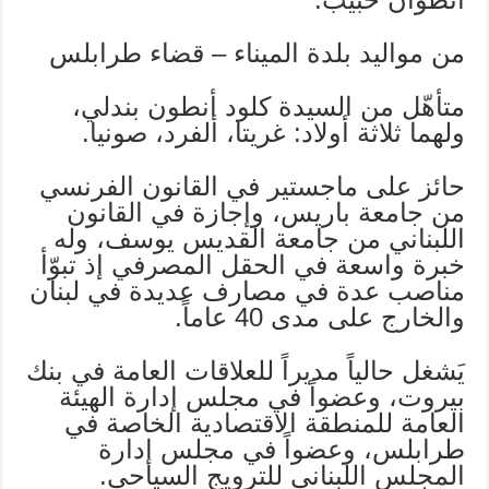
من مواليد بلدة الميناء – قضاء طرابلس
متأهّل من السيدة كلود أنطون بندلي،
ولهما ثلاثة أولاد: غريتا، ألفرد، صونيا.
حائز على ماجستير في القانون الفرنسي
من جامعة باريس، وإجازة في القانون
اللبناني من جامعة القديس يوسف، وله
خبرة واسعة في الحقل المصرفي إذ تبوّأ
مناصب عدة في مصارف عديدة في لبنان
والخارج على مدى 40 عاماً.
يَشغل حالياً مديراً للعلاقات العامة في بنك
بيروت، وعضواً في مجلس إدارة الهيئة
العامة للمنطقة الاقتصادية الخاصة في
طرابلس، وعضواً في مجلس إدارة
المجلس اللبناني للترويج السياحي.