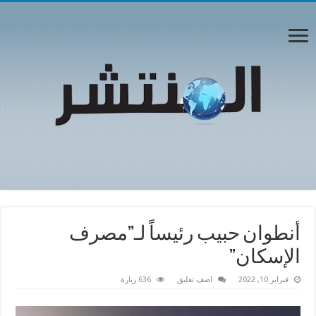
أنطوان حبيب رئيساً لـ”مصرف
الإسكان”
فبراير 10, 2022
اضف تعليق
636 زيارة