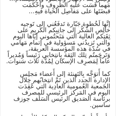
مَهما قَسَت عليهِ الظُروف وأَحْكَمَت
قبضَتَها على مَفاصِل الحَياة فيهِ…
إنَّها لَخُطوة جَبّارة تَدفَعُني إلى تَوجيه
خالِصِ الشُكُر إلى جانِبِكم الكَريم على
ثِقَتِكم الغالية التي مَنَحتُموني إيّاها اليوم
والتي تَزيدُني مَسؤولية في إتمام مَهامي
في سُدّة هذه المؤسسة العريقة،
وَتَرجَمتُم تِلك الثِقة بِانتِخابي رَئيساً وَمُديراً
عاماً لِمَصرِف الإسكان لِمُدَّة ثلاث سَنوات.
كما أَتوَجَّه بِالتَهنئة إلى أَعضاء مَجلِس
الإدارة الجدد الذين تَمَّ انتِخابُهم خِلال
الجَمعية العُمومية العادِية التي عُقِدَت
اليوم في المَركز الرئيسي للمصرف
برئاسة الصَديق الرئيس السَلَف جوزف
ساسين.