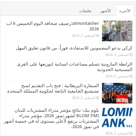
الأخيرة
الأشهر
تعليقات
almontasher:رصيف صحافة اليوم الخميس 6 اب
2026
أغسطس 5, 2026
كركي يدعو المضمونين للاستفادة، فوراً، من قانون تعليق المهل
أغسطس 5, 2026
الرابطة المارونية تتسلم مساعدات انسانية لتوزيعها على القرى
المسيحية الحدودية
أغسطس 5, 2026
السفارة البريطانية : فتح باب التقديم لمنح
تشيفننغ الجامعية التابعة لحكومة المملكة المتحدة
أغسطس 5, 2026
بلوم بنك: نتائج مؤشر مدراء المشتريات للبنان
BLOM PMI لشهر تموز 2026. مؤشر مدراء
المشتريات يرتفع لأعلى مستوى له في خمسة أشهر
في تموز 2026.
أغسطس 5, 2026