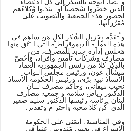
وأيضاً، أتوجّه بالشكر إلى كل الأعضاء
الذين حَضَروا شَخصياً أو انتَدَبوا وُكلاءَهم
لحضور هذه الجمعية والتَصويت على
مُقرّراتها.
وأتقدَّم بِجَزيل الشُكر لكلِ مَن ساهم في
هذه العملية الديموقراطية التي انبَثَق منها
مَجلس إدارة جديد للمصرف، من
مصارِف وشركات تَأمين وأفراد، وَأَخُصّ
بالذِكِر كلاً من رئيس الجمهورية العماد
ميشال عون، ورئيس مجلس النواب
الأستاذ نبيه برّي، ورئيس الحكومة الأستاذ
نجيب ميقاتي، وحاكم مصرف لبنان
الدكتور رياض سلامة و جمعية مصارف
لبنان برئاسة رئيسها الدكتور سليم صفير
الذي أكن كلا محبة واحترام وتقدير.
وفي المناسبة، أتمَنى على الحكومة
الإسراع في تعيين مَندوبين عنها في