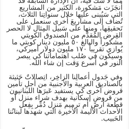
مما لا شك فيه، أن الإدارة السابقة قد
أنجَزَت مَشكورة، الكثير من المشاريع
التي سَيُبنى عليها خلال سنواتِنا الثلاث،
تُضاف إلى مشاريعَ أخرى سنعمل على
تَحقيقِها، ومنها على سَبيل المِثال لا الحصر
القِرض المُقدَّم من الصندوق الكويتي
مشكوراً والبالغ ٥٠ مليون دينار كويتي ما
يُوازي تقريباً ١٧٠ مليون دولار أميركي،
وسيكون في صُلب اهتماماتنا كي يبصر
النور في أسرع وَقت إن شاء الله.
وفي جَدول أعمالِنا الزاخِر، اتِصالاتٌ حَثيثة
بالصناديق العربية والأجنبية من أَجلِ تأمين
قروض أخرى كي يستفيد عَبرَها اللبنانيون
من قروضٍ إسكانية بهدف شراء منزل أو
قطعة أرض أم ترميم مَنزل دُمِّر بِفِعل
الأحداث الأليمة الأخيرة التي شهدها لبنانُنا
الحَبيب.