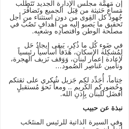
إن مَهمَّة مجلس الإدارة الجديد تَتَطلّب
مَساعٍ حَثيثة من قِبَل الجميع وتَضافُرَ
جُهود كل القِوى من دون استثناء من أجل
تَحقيق ما يَصبو إليه من أهدافٍ تَصُبّ في
مصلحة الوطن واقتصادِه وشعبِه.
في ضَوء كُل ما ذُكِر، يَبقى إيجادُ حَل
لِمُشكِلة الإسكان، هَدَفاً أساسياً رئيسياً
لإعادة إعمار لبنان، وَوَقف نَزيف الهجرة،
وتأمين عَناصِر الصُمود…
خِتاماً، أُجَدِّد لكم جَزيل شُكري على ثقتكم
وحُضورِكم الكَريم .. ومعاً نَحوَ مُستقبلٍ
أفضَل للبنان بِإِذنِ الله.
نبذة عن حبيب
وفي السيرة الذاتية للرئيس المنتَخَب
أنطوان حبيب: