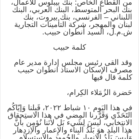
من القطاع الخاص: بنك بيبلوس للأعمال،
بنك البحر المتوسط، البنك العربي، البنك
اللبناني – الفرنسي، بنك بيروت، بنك
لبنان والمهجر، شركة التأمينات التجارية
ش.م.ل، السيد أنطوان حبيب.
كلمة حبيب
وقد القى رئيس مجلس إدارة مدير عام
مصرف الإسكان الاستاذ انطوان حبيب
كلمة قال فيها
حَضرة الزُمَلاء الكِرام،
في هذا اليَوم ١٠ شباط ٢٠٢٢، قَبِلنا وَإيّاكُم
التَحَدّي وَقَرَّرنا المِضي في هذا الاستِحقاق
الانتِخابي، ليسَ لِشَيء بَل لأنَنا نُؤمِن بأنَّ
هذا البلد هوَ بَلدُ البِناء والإِعمار والاِزدِهار
وَلَيسَ بَلَدُ الاِنهيار والجُمود والاِستِسلام…