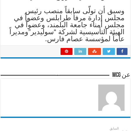
وسبق أن تولّى سابقاً منصب رئيس
مجلس إدارة مرفأ طرابلس وعضواً في
مجلس أمناء جامعة البلمند، وعضواً في
الهيئة التأسيسية لشركة “سوليدير”ومديراً
عاماً لمؤسسة عصام فارس.
عن mcg
السابق