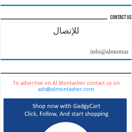
contact us
للإتصال
info@almontasher.com
To advertise on Al Montasher contact us on
ads@almontasher.com