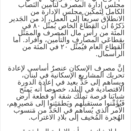
مجلس إدارة المصرف لتأمين النَصاب
الكامل لِتَمكين مجلس الإدارة من
الانطلاق سريعاً إلى العمل، إذ من الجَدير
ذَكرُهُ أن القطاعَ الخاص يُمثّل ٨٠ في
المئة من رأس مال المصرف والممَثَل
بِقِطاعَي المصارف والتأمين، وأفراد. أما
القطاع العام فيُمثّل ٢٠ في المئة من
الرأسمال.
إنَّ مصرف الإسكان عنصرٌ أساسي لإعادة
تحريك المشاريع الإسكانية في لبنان،
ويساهم إلى حَدٍّ بعيد في إعادة الدورة
الاقتصادية في البلد، خصوصاً أنه يَمنَح
شبابَنا فرصة تملّك شقة أو قطعة أرض
فَيُؤَمِّنوا مستقبلَهم ويَطمَئِنوا إلى مَصيرِهِم،
الأمر الذي يُساهم في الحَدّ من مَنسوب
الهُجرة المُخيف إلى بلادِ الاغتراب.